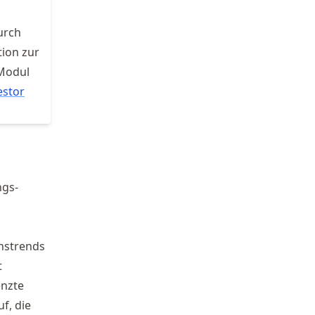
urch
tion zur
Modul
estor
ngs-
onstrends
t
enzte
f, die