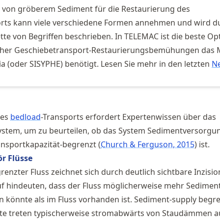
g von gröberem Sediment für die Restaurierung des
orts kann viele verschiedene Formen annehmen und wird d
ette von Begriffen beschrieben. In TELEMAC ist die beste Op
lcher Geschiebetransport-Restaurierungsbemühungen das 
ia (oder SISYPHE) benötigt. Lesen Sie mehr in den letzten
N
des
bedload
-Transports erfordert Expertenwissen über das
ystem, um zu beurteilen, ob das System Sedimentversorgu
ansportkapazität-begrenzt
Church & Ferguson, 2015
ist.
r Flüsse
renzter Fluss zeichnet sich durch deutlich sichtbare Inzisi
uf hindeuten, dass der Fluss möglicherweise mehr Sedimen
n könnte als im Fluss vorhanden ist. Sediment-supply begr
tte treten typischerweise stromabwärts von Staudämmen au