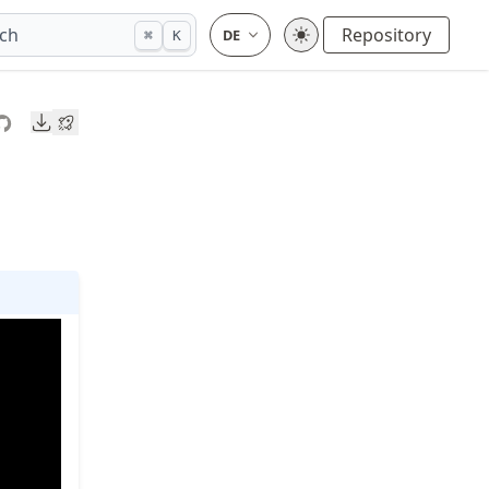
ch
Repository
⌘
K
Downloads