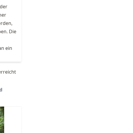
 der
ner
rden,
en. Die
an ein
rreicht
d