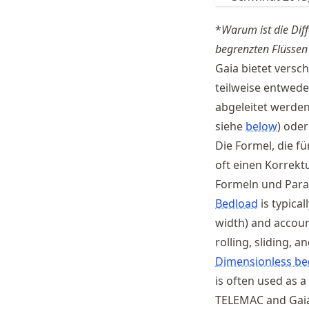
*
Warum ist die Dif
begrenzten Flüssen
Gaia bietet versc
teilweise entwed
abgeleitet werden 
siehe
below
) oder
Die Formel, die f
oft einen Korrekt
Formeln und Par
Bedload
is typica
width) and accoun
rolling, sliding, a
Dimensionless be
is often used as a
TELEMAC and Gaia 