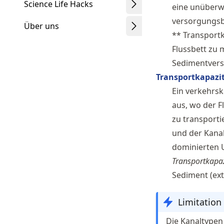
Science Life Hacks
eine unüberwi
versorgungsb
Über uns
** Transportk
Flussbett zu 
Sedimentver
Transportkapazit
Schwindt
Ein verkehrsk
aus, wo der F
zu transporti
und der Kanal
dominierten
Transportkapaz
Sediment (ext
Limitation
Die Kanaltype