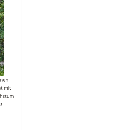
inen
t mit
chstum
us