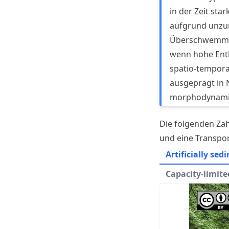
in der Zeit sta
aufgrund unzur
Überschwemmun
wenn hohe Ent
spatio-tempora
ausgeprägt in 
morphodynamis
Die folgenden Zah
und eine Transpor
Artificially se
Capacity-limite