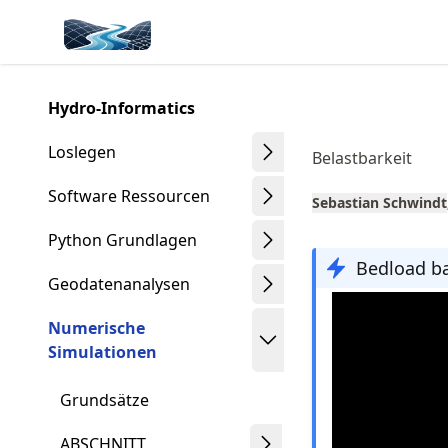
Skip
Made with MyST
to
article
frontmatter
Hydro-Informatics
Skip
to
Loslegen
Belastbarkeit
article
content
Software Ressourcen
Sebastian Schwindt
Python Grundlagen
Bedload ba
Geodatenanalysen
Numerische
Simulationen
Grundsätze
ABSCHNITT