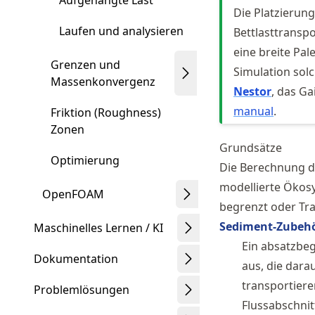
Aufgehängte Last
Die Platzierun
Laufen und analysieren
Bettlasttransp
eine breite Pal
Grenzen und
Simulation so
Massenkonvergenz
Nestor
, das Ga
manual
.
Friktion (Roughness)
Zonen
Grundsätze
Optimierung
Die Berechnung 
modellierte Ökos
OpenFOAM
begrenzt oder Tr
Sediment-Zubehö
Maschinelles Lernen / KI
Ein absatzbeg
Dokumentation
aus, die dara
transportiere
Problemlösungen
Flussabschni