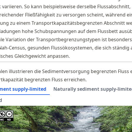
rk variieren. So kann beispielsweise derselbe Flussabschnitt,
eichender Fließfähigkeit zu versorgen scheint, während ei
g zu einem Transportkapazitätsbegrenzten Abschnitt we
ladungen hohe Schubspannungen auf dem Flussbett ausüb
le Variation der Transportbegrenzungstypen ist besonders
Nah-Census, gesunden Flussökosystemen, die sich ständig 
ches Gleichgewicht anpassen.
len illustrieren die Sedimentversorgung begrenzten Fluss e
tkapazität begrenzten Fluss erreichen.
diment supply-limited
Naturally sediment supply-limite
d