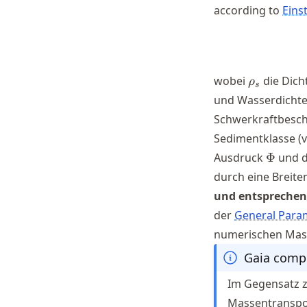
according to
Eins
\rho_{s}
wobei
die Dich
ρ
s
und Wasserdichte 
Schwerkraftbesc
Sedimentklasse (v
\Phi
Ausdruck
Φ
und d
durch eine Breiten
und entspreche
der
General Param
numerischen Masc
Gaia compu
Im Gegensatz z
Massentranspor