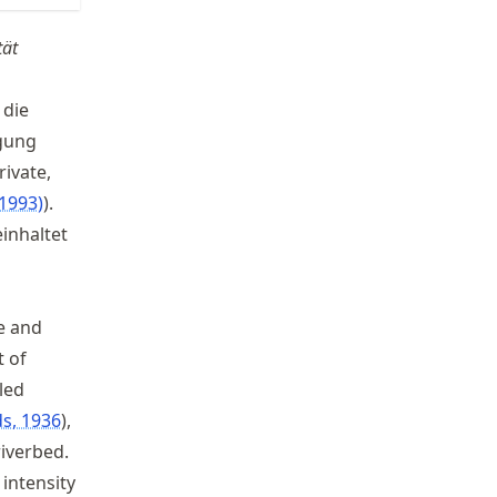
tät
 die
rgung
ivate,
(1993)
).
inhaltet
me and
t of
lled
ds, 1936
,
riverbed.
intensity