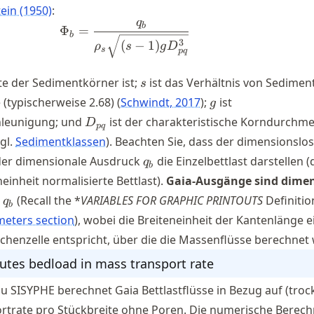
tein (1950)
:
q
\Phi_b = \frac{q_b}{\rho_{s} \
b
Φ
=
b
3
(
−
1
)
ρ
s
g
D
s
pq
s
te der Sedimentkörner ist;
ist das Verhältnis von Sedimen
s
g
(typischerweise 2.68)
Schwindt, 2017
;
ist
g
D_{pq}
hleunigung; und
ist der charakteristische Korndurchme
D
pq
gl.
Sedimentklassen
). Beachten Sie, dass der dimensionslo
q_{b}
er dimensionale Ausdruck
die Einzelbettlast darstellen (d
q
b
einheit normalisierte Bettlast).
Gaia-Ausgänge sind dime
q_{b}
n
(Recall the *
VARIABLES FOR GRAPHIC PRINTOUTS
Definitio
q
b
eters section
), wobei die Breiteneinheit der Kantenlänge e
henzelle entspricht, über die die Massenflüsse berechnet
tes bedload in mass transport rate
u SISYPHE berechnet Gaia Bettlastflüsse in Bezug auf (troc
trate pro Stückbreite ohne Poren. Die numerische Berec