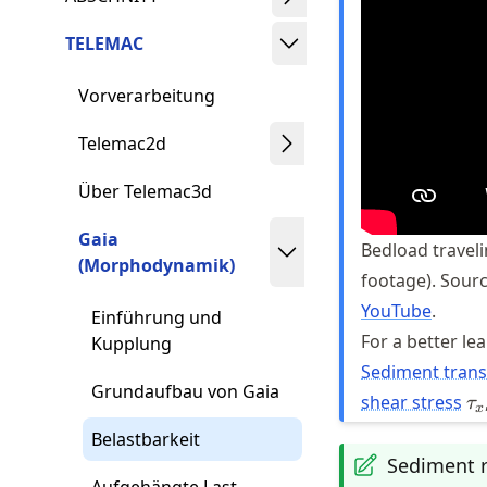
TELEMAC
Vorverarbeitung
Telemac2d
Über Telemac3d
Gaia
Bedload traveli
(Morphodynamik)
footage). Sour
YouTube
.
Einführung und
For a better le
Kupplung
Sediment trans
Grundaufbau von Gaia
\
shear stress
τ
x
Belastbarkeit
Sediment r