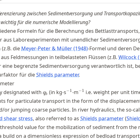
ferenzierung zwischen Sedimentversorgung und Transportkapazi
 wichtig für die numerische Modellierung?
hiedene Formeln für die Berechnung des Bettlasttransports,
er aus Laborexperimenten mit unendlicher Sedimentverso
(z.B. die
Meyer-Peter & Müller (1948)
-Formel und deren Der
 aus Feldmessungen in teilbelasteten Flüssen (z.B.
Wilcock 
ür eine begrenzte Sedimentversorgung verantwortlich ist, be
urfaktor für die
Shields parameter
.
ameter
q_b
\cdot
^{-1}\cdot
^{-1}
−
1
−
1
lly designated with
(in kg
⋅
s
⋅
m
i.e. weight per unit ti
q
b
ts for particulate transport in the form of the displacemen
nd/or jumping coarse particles. In river hydraulics, the so-ca
d shear stress
, also referred to as
Shields parameter
Shiel
 threshold value for the mobilization of sediment from the 
build on a dimensionless expression of bedload transport 