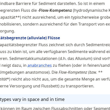
ndbare Barriere für Sediment darstellen. So ist in einem
egrenzten Fluss die
-Flow-Kompetenz
(hydrodynamische K
apazität**) nicht ausreichend, um ein typischerweise grob
mobilisieren, sondern ausreichend für den Transport von e
sorgung.
ätsbegrenzte (alluviale) Flüsse
apazitätsbegrenzter Fluss zeichnet sich durch Sedimentre
luss zu klein ist, um alle verfügbaren Sedimente während ei
eren. Sedimentakkumulationen (d.h. das Alluvium) sind vo
 neigt dazu, in
anabranches
zu fliehen (oder in feinen/sand
 Umgebungen anastomose). Die
Flow-Kompetenz
(bzw. **
ität
*) reicht also nicht aus, um die gesamte Menge an ve
erne Versorgung und Flussbett) zu transportieren.
 types vary in space and in time
n können im Raum zwischen Flussabschnitten oder Segmen