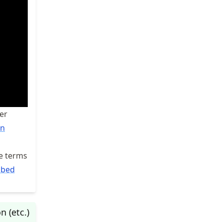
ter
on
he terms
 bed
 (etc.)