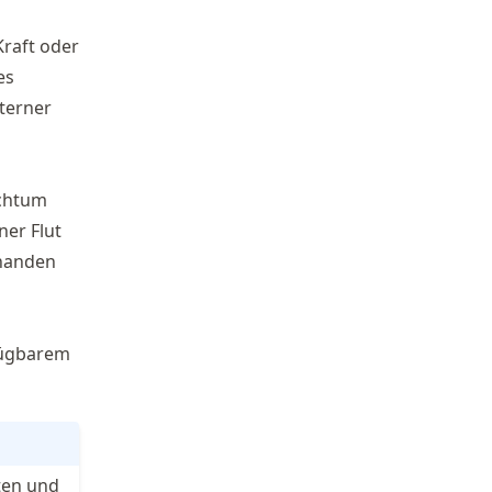
raft oder
es
xterner
ichtum
ner Flut
rhanden
rfügbarem
ten und