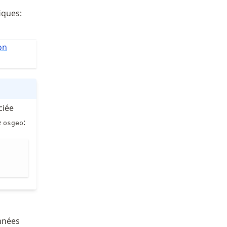
iques:
on
ciée
e
:
osgeo
onnées