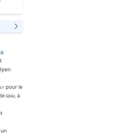
ta
t
 Open
pour le
sr
 de
à
GDAL
t
 un