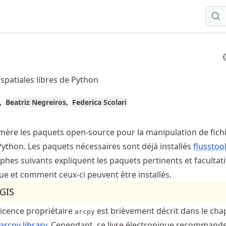
spatiales libres de Python
Beatriz Negreiros
Federica Scolari
mère les paquets open-source pour la manipulation de fich
Python. Les paquets nécessaires sont déjà installés
flusstoo
phes suivants expliquent les paquets pertinents et facultat
que et comment ceux-ci peuvent être installés.
cGIS
licence propriétaire
est brièvement décrit dans le cha
arcpy
arcpy library
. Cependant, ce livre électronique recommand