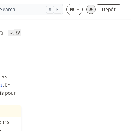
Search
Dépôt
⌘
K
Downloads
iers
ls
. En
ifs pour
pitre
e