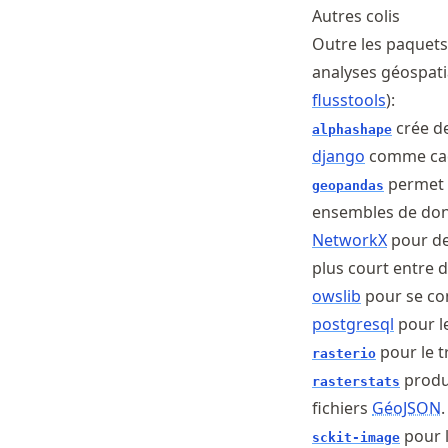
Autres colis
Outre les paquets 
analyses géospati
flusstools
):
crée de
alphashape
django
comme cadr
permet l
geopandas
ensembles de don
NetworkX
pour de
plus court entre d
owslib
pour se co
postgresql
pour l
pour le 
rasterio
produi
rasterstats
fichiers
GéoJSON
.
pour 
sckit-image