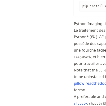
pip install 
Python Imaging Lib
Le traitement des
Python* (
PIL
).
PIL
possède des capac
une fourche facile
, et bien
ImageMath
pour travailler av
Note that the
con
to be uninstalled 
pillow
.readthedo
forme
A preferable and
.
is
shapely
shapely