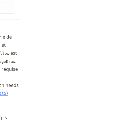
rie de
 et
est
llow
,
ageDraw
t requise
ich needs
ps://
g is