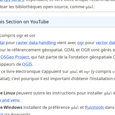
iliser les bibliothèques open-source, comme
.
gdal
is Section on YouTube
compris ogr et osr
dal
pour
raster data handling
vient avec
ogr
pour
vector da
ur le référencement géospatial. GDAL et OGR sont gérés e
e
OSGeo Project
, qui fait partie de la Fondation géospatiale
loppeurs de
QGIS
.
e ce livre électronique s’appuient sur
et
(y compris
gdal
ogr
o
ial), c’est pourquoi il est important d’obtenir l’installation
de Linux
peuvent suivre les instructions pour installer
e
gdal
p and venv
.
 de Windows
installent de préférence
et
flusstools
dans
gdal
nt
via Anaconda.