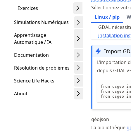
Sélectionnez votre
Exercices
Linux / pip
W
Simulations Numériques
GDAL nécessite 
Apprentissage
installation in
Automatique / IA
Import GDA
Documentation
L’importation 
Résolution de problèmes
depuis GDAL v3
Science Life Hacks
from osgeo im
from osgeo im
About
from osgeo im
géojson
Schwindt
La bibliothèque
g