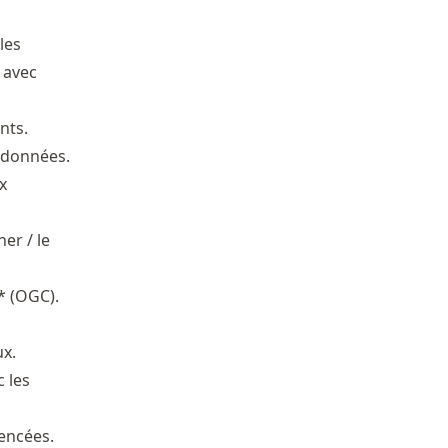
les
 avec
nts.
 données.
x
er / le
* (OGC).
x.
c les
encées.