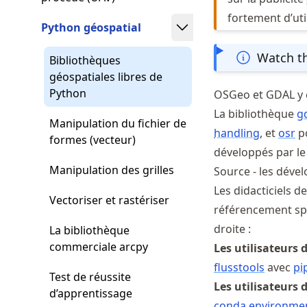
fortement d’ut
Python géospatial
Watch th
Bibliothèques
géospatiales libres de
Python
OSGeo et GDAL y 
La bibliothèque
g
Manipulation du fichier de
handling
, et
osr
po
formes (vecteur)
développés par l
Manipulation des grilles
Source - les déve
Les didacticiels d
Vectoriser et rastériser
référencement spat
droite :
La bibliothèque
commerciale arcpy
Les utilisateurs 
flusstools
avec
pi
Test de réussite
Les utilisateurs
d’apprentissage
conda environme