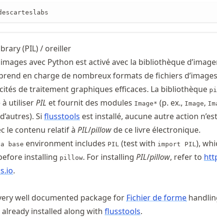
descarteslabs
rary (PIL) / oreiller
 images avec Python est activé avec la bibliothèque d’image
prend en charge de nombreux formats de fichiers d’images
ités de traitement graphiques efficaces. La bibliothèque
pi
 à utiliser
PIL
et fournit des modules
(p. ex.,
,
Image*
Image
Im
 d’autres). Si
flusstools
est installé, aucune autre action n’es
ec le contenu relatif à
PIL
/
pillow
de ce livre électronique.
environment includes
(test with
), wh
da base
PIL
import PIL
before installing
. For installing
PIL
/
pillow
, refer to
htt
pillow
cs
.io
.
 very well documented package for
Fichier de forme
handlin
 already installed along with
flusstools
.