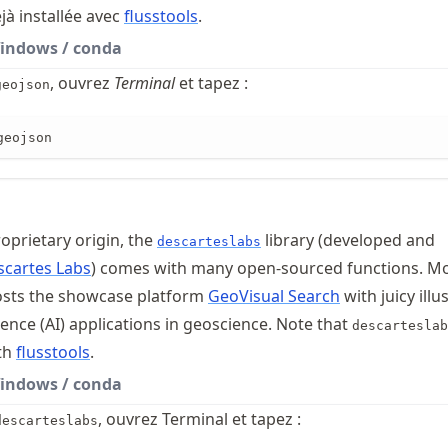
jà installée avec
flusstools
.
indows / conda
, ouvrez
Terminal
et tapez :
geojson
geojson
oprietary origin, the
library (developed and
descarteslabs
scartes Labs
) comes with many open-sourced functions. Mo
osts the showcase platform
GeoVisual Search
with juicy illu
ligence (AI) applications in geoscience. Note that
descarteslab
ith
flusstools
.
indows / conda
, ouvrez Terminal et tapez :
descarteslabs