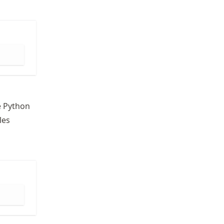
de Python
les