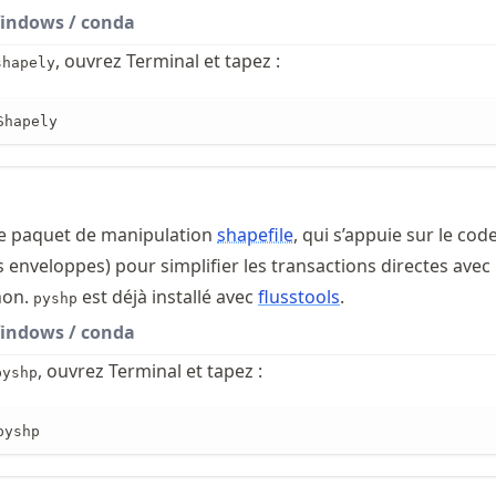
indows / conda
, ouvrez Terminal et tapez :
shapely
Shapely
e paquet de manipulation
shapefile
, qui s’appuie sur le co
s enveloppes) pour simplifier les transactions directes avec 
hon.
est déjà installé avec
flusstools
.
pyshp
indows / conda
, ouvrez Terminal et tapez :
pyshp
pyshp