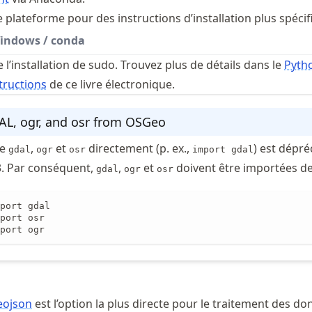
 plateforme pour des instructions d’installation plus spécif
indows / conda
l’installation de sudo. Trouvez plus de détails dans le
Pyth
structions
de ce livre électronique.
L, ogr, and osr from OSGeo
de
,
et
directement (p. ex.,
) est dépré
gdal
ogr
osr
import gdal
. Par conséquent,
,
et
doivent être importées d
gdal
ogr
osr
port gdal

port osr

port ogr
eojson
est l’option la plus directe pour le traitement des d