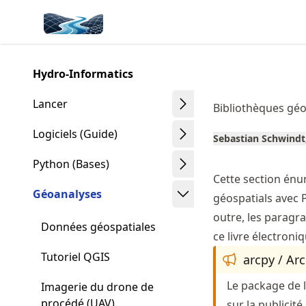
Skip
Made with MyST
to
article
frontmatter
Hydro-Informatics
Skip
to
Lancer
Bibliothèques géo
article
content
Logiciels (Guide)
Sebastian Schwindt
Python (Bases)
Cette section énu
Géoanalyses
géospatials avec 
outre, les paragra
Données géospatiales
ce livre électroni
Tutoriel QGIS
arcpy / Ar
Le package de 
Imagerie du drone de
procédé (UAV)
sur la publicité