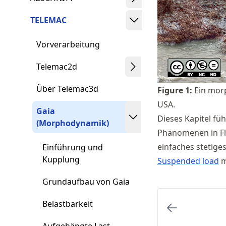
TELEMAC
Vorverarbeitung
Telemac2d
Über Telemac3d
Figure
1
:
Ein mor
USA.
Gaia
Dieses Kapitel fü
(Morphodynamik)
Phänomenen in Fl
einfaches stetiges
Einführung und
Kupplung
Suspended load
m
Grundaufbau von Gaia
Belastbarkeit