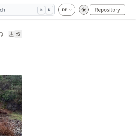
ch
Repository
⌘
K
Downloads