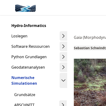
Skip
Made with MyST
to
article
frontmatter
Hydro-Informatics
Skip
to
Loslegen
Gaia (Morphodyn
article
content
Software Ressourcen
Sebastian Schwindt
Python Grundlagen
Geodatenanalysen
Numerische
Simulationen
Grundsätze
ABSCHNITT