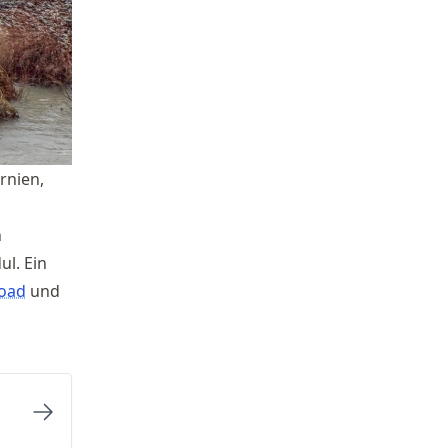
rnien,
n
l. Ein
oad
und