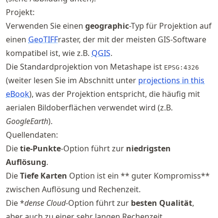
Projekt:
Verwenden Sie einen
geographic
-Typ für Projektion auf
einen
GeoTIFF
raster, der mit der meisten GIS-Software
kompatibel ist, wie z.B.
QGIS
.
Die Standardprojektion von Metashape ist
EPSG:4326
(weiter lesen Sie im Abschnitt unter
projections in this
eBook
), was der Projektion entspricht, die häufig mit
aerialen Bildoberflächen verwendet wird (z.B.
GoogleEarth
).
Quellendaten:
Die
tie-Punkte
-Option führt zur
niedrigsten
Auflösung
.
Die
Tiefe Karten
Option ist ein ** guter Kompromiss**
zwischen Auflösung und Rechenzeit.
Die *
dense Cloud
-Option führt zur
besten Qualität
,
aber auch zu einer sehr langen Rechenzeit.