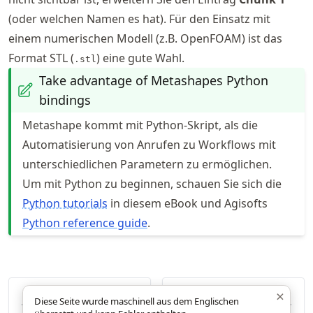
(oder welchen Namen es hat). Für den Einsatz mit
einem numerischen Modell (z.B. OpenFOAM) ist das
Format STL (
) eine gute Wahl.
.stl
Take advantage of Metashapes Python
bindings
Metashape kommt mit Python-Skript, als die
Automatisierung von Anrufen zu Workflows mit
unterschiedlichen Parametern zu ermöglichen.
Um mit Python zu beginnen, schauen Sie sich die
Python tutorials
in diesem eBook und Agisofts
Python reference guide
.
×
Geodatenanalysen
Geodatenanalysen
Diese Seite wurde maschinell aus dem Englischen
QGIS Tutorial
Geodäsie Python