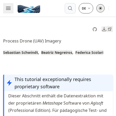
Skip
Open 
Open Menu
Made with MyST
to
article
frontmatter
Downl
Skip
to
Process Drone (UAV) Imagery
article
content
Sebastian Schwindt
Beatriz Negreiros
Federica Scolari
This tutorial exceptionally requires
proprietary software
Dieser Abschnitt enthält die Datenextraktion mit
der proprietären
Metashape
Software von
Agisoft
(Professional Edition). Für pädagogische Test- und