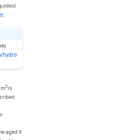
quides)
er
 de
m
/hydro
^3
3
5 m
/s
cribed
z
-
averaged
V