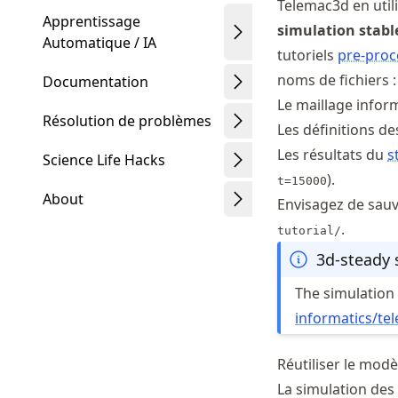
Telemac3d en util
Apprentissage
simulation stabl
Automatique / IA
tutoriels
pre-proc
noms de fichiers :
Documentation
Le maillage info
Résolution de problèmes
Les définitions de
Les résultats du
s
Science Life Hacks
).
t=15000
About
Envisagez de sauv
.
tutorial/
3d-steady 
The simulation f
Schwindt
informatics
/te
Réutiliser le modè
La simulation des