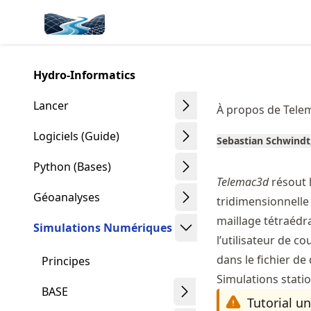
Skip
Made with MyST
to
article
frontmatter
Hydro-Informatics
Skip
to
Lancer
À propos de Tele
article
content
Logiciels (Guide)
Sebastian Schwindt
Python (Bases)
Telemac3d
résout l
Géoanalyses
tridimensionnelle 
maillage tétraédr
Simulations Numériques
l’utilisateur de c
dans le fichier de
Principes
Simulations stati
BASE
Tutorial u