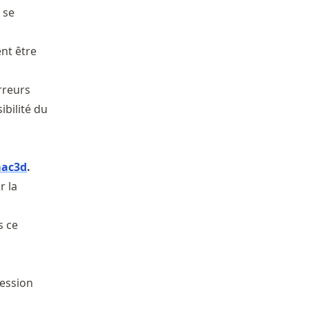
 se
nt être
rreurs
ibilité du
mac3d
.
r la
s ce
ression