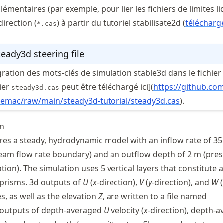
émentaires (par exemple, pour lier les fichiers de limites li
direction (
) à partir du tutoriel stabilisate2d (
télécharg
*.cas
teady3d steering file
égration des mots-clés de simulation stable3d dans le fichier
hier
peut être téléchargé ici](
https://
github
.co
steady3d.cas
elemac
/raw
/main
/steady3d
-tutorial
/steady3d
.cas
).
on
tures a steady, hydrodynamic model with an inflow rate of 3
eam flow rate boundary) and an outflow depth of 2 m (pres
on). The simulation uses 5 vertical layers that constitute a
 prisms. 3d outputs of
U
(
x
-direction),
V
(
y
-direction), and
W
(
es, as well as the elevation
Z
, are written to a file named
 outputs of depth-averaged
U
velocity (
x
-direction), depth-