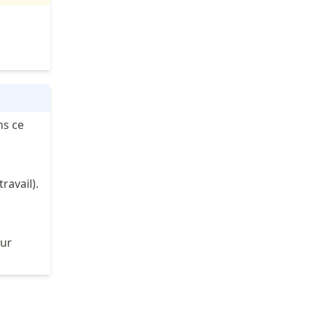
ns ce
ravail).
sur