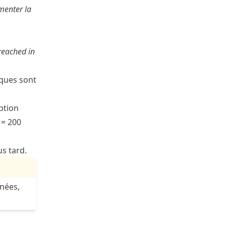
menter la
reached in
iques sont
iption
= 200
s tard.
nées,