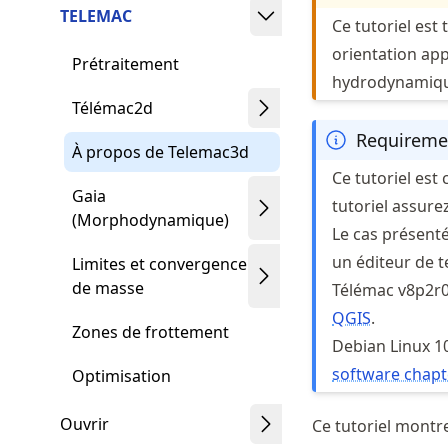
TELEMAC
Ce tutoriel est
orientation ap
Prétraitement
hydrodynamiqu
Télémac2d
Requireme
À propos de Telemac3d
Ce tutoriel es
Gaia
tutoriel assure
(Morphodynamique)
Le cas présenté 
un éditeur de 
Limites et convergence
de masse
Télémac v8p2r0
QGIS
.
Zones de frottement
Debian Linux 10
software chapt
Optimisation
Ouvrir
Ce tutoriel montr