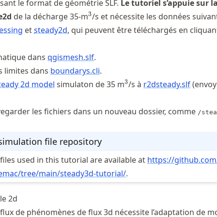
isant le format de géométrie SLF.
Le tutoriel s’appuie sur l
^3
3
e2d
de la décharge 35-m
/s et nécessite les données suivan
essing
et
steady2d
, qui peuvent être téléchargés en cliquan
rmatique dans
qgismesh.slf
.
s limites dans
boundarys.cli
.
^3
3
teady 2d model
simulaton de 35 m
/s à
r2dsteady.slf
(envoy
egarder les fichiers dans un nouveau dossier, comme
/stea
simulation file repository
iles used in this tutorial are available at
https://
github
.com
lemac
/tree
/main
/steady3d
-tutorial/
.
le 2d
 flux de phénomènes de flux 3d nécessite l’adaptation de mo