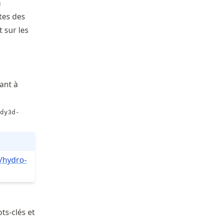
a
tes des
t sur les
ant à
dy3d-
/hydro
-
ts-clés et