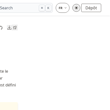
Search
Dépôt
⌘
K
Downloads
e le
ar
est défini