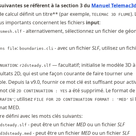
suivantes se réfèrent à la section 3 du
Manuel Telemac3
 calcul définit un titre** (par exemple,
).
TELEMAC 3D FLUME
us importants concernent les fichiers
input
:
- alternativement, sélectionnez un fichier de géo
smesh.slf
:
- avec un fichier
SLF
, utilisez un fich
ns file
boundaries.cli
:
— facultatif; initialise le modèle 3D à
NUATION
r2dsteady.slf
sultats 2D, qui est une façon courante de faire tourner une
le. Depuis la v9.0, fournir ce mot clé est suffisant pour activ
 mot clé
a été supprimé. Le format de 
2D CONTINUATION : YES
; utilisez
si 
RAFIN'
FILE FOR 2D CONTINUATION FORMAT : 'MED'
rmat MED.
e défini avec les mots clés suivants:
- peut être un fichier
MED
ou un fichier
SLF
dsteady.slf
- peut être un fichier
MED
ou un fichier
SLF
d3dsteady.med