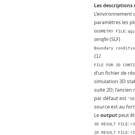
Les descriptions 
L’environnement de
paramètres les pl
:
GEOMETRY FILE
qgi
serafin
(SLF)
Boundary conditio
CLI
FILE FOR 2D CONTI
d’un fichier de ré
simulation 3D stab
suite 2D; l’ancien
par défaut est
'SE
source est au fo
Le
output
peut êtr
:
3D RESULT FILE
r3
:
2D RESULT FILE
r2