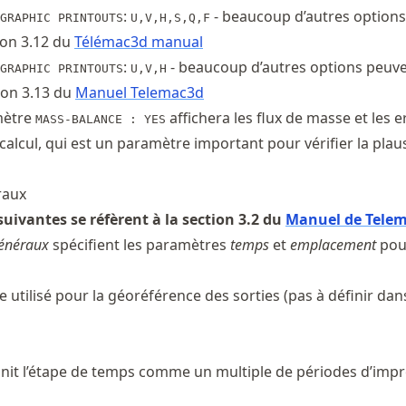
:
- beaucoup d’autres options
GRAPHIC PRINTOUTS
U,V,H,S,Q,F
ion 3.12 du
Télémac3d manual
:
- beaucoup d’autres options peuve
GRAPHIC PRINTOUTS
U,V,H
ion 3.13 du
Manuel Telemac3d
mètre
affichera les flux de masse et les e
MASS-BALANCE : YES
calcul, qui est un paramètre important pour vérifier la plaus
raux
suivantes se réfèrent à la section 3.2 du
Manuel de Tele
énéraux
spécifient les paramètres
temps
et
emplacement
pou
e utilisé pour la géoréférence des sorties (pas à définir dan
nit l’étape de temps comme un multiple de périodes d’imp