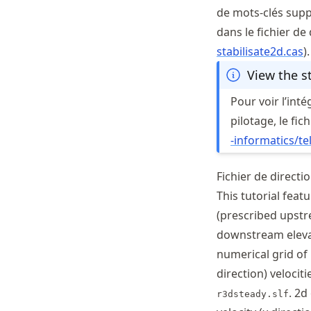
de mots-clés suppl
dans le fichier de 
stabilisate2d.cas
).
View the s
Pour voir l’int
pilotage, le fic
-informatics
/t
Fichier de directi
This tutorial fea
(prescribed upstr
downstream elevati
numerical grid of
direction) velociti
. 2d
r3dsteady.slf