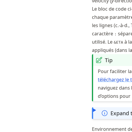
velocity (
y
-directi
Le bloc de code ci
chaque paramètre 
les lignes (c.-à-d
caractère
sépar
:
utilisé. Le
à la
&ETA
appliqués (dans l
Tip
Pour faciliter l
téléchargez le
naviguez dans l
d’options pour 
Expand t
Environnement de