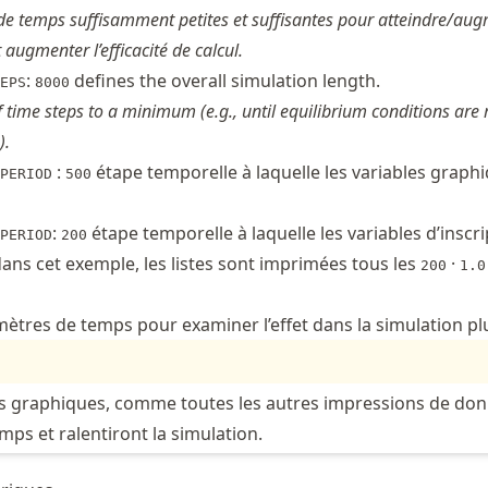
 de temps suffisamment petites et suffisantes pour atteindre/aug
t augmenter l’efficacité de calcul.
:
defines the overall simulation length.
EPS
8000
 time steps to a minimum (e.g., until equilibrium conditions are 
).
:
étape temporelle à laquelle les variables graph
PERIOD
500
:
étape temporelle à laquelle les variables d’inscr
PERIOD
200
ans cet exemple, les listes sont imprimées tous les
·
200
1.0
mètres de temps pour examiner l’effet dans la simulation plu
s graphiques, comme toutes les autres impressions de don
ps et ralentiront la simulation.