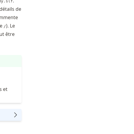
.
dy.slf
détails de
mmente
re
). Le
/
t être
s et