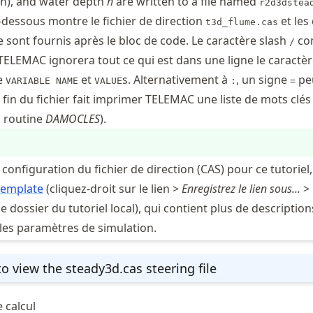
on), and water depth
h
are written to a file named
r2d3dstea
-dessous montre le fichier de direction
et les 
t3d_flume.cas
sont fournis après le bloc de code. Le caractère slash
co
/
., TELEMAC ignorera tout ce qui est dans une ligne le caractè
e
et
s. Alternativement à
, un signe
peu
VARIABLE NAME
VALUE
:
=
 fin du fichier fait imprimer TELEMAC une liste de mots clés
a routine
DAMOCLES
).
a configuration du fichier de direction (CAS) pour ce tutoriel,
 template
(cliquez-droit sur le lien >
Enregistrez le lien sous...
>
e dossier du tutoriel local), qui contient plus de description
les paramètres de simulation.
o view the steady3d.cas steering file
 calcul