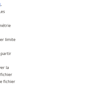
d
.
 Les
métrie
ier limite
 partir
er la
fichier
le fichier