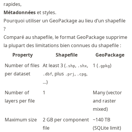
rapides,
Métadonnées
et styles.
Pourquoi utiliser un GeoPackage au lieu d’un shapefile
?
Comparé au shapefile, le format GeoPackage supprime
la plupart des limitations bien connues du shapefile :
Property
Shapefile
GeoPackage
Number of files
At least 3 (
,
,
1 (
)
.shp
.shx
.gpkg
per dataset
, plus
,
,
.dbf
.prj
.cpg
...)
Number of
1
Many (vector
layers per file
and raster
mixed)
Maximum size
2 GB per component
~140 TB
file
(SQLite limit)