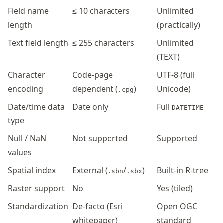
Field name
≤ 10 characters
Unlimited
length
(practically)
Text field length
≤ 255 characters
Unlimited
(TEXT)
Character
Code-page
UTF-8 (full
encoding
dependent (
)
Unicode)
.cpg
Date/time data
Date only
Full
DATETIME
type
Null / NaN
Not supported
Supported
values
Spatial index
External (
/
)
Built-in R-tree
.sbn
.sbx
Raster support
No
Yes (tiled)
Standardization
De-facto (Esri
Open OGC
whitepaper)
standard