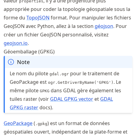
valeur
, il y a une progéniture plus
properties
appropriée pour coder la topologie géospatiale sous la
forme du
TopoJSON
format. Pour manipuler les fichiers
GeoJSON avec Python, allez à la section
géojson
. Pour
créer un fichier GeoJSON personnalisé, visitez
geojson.io
.
Géoemballage (GPKG)
Note
Le nom du pilote
pour le traitement de
gdal.ogr
GeoPackage est
. Le
ogr.GetDriverByName('GPKG')
même pilote
dans GDAL gère également les
GPKG
tuiles raster (voir
GDAL GPKG vector
et
GDAL
GPKG raster
docs).
GeoPackage
(
) est un format de données
.gpkg
géospatiales ouvert, indépendant de la plate-forme et