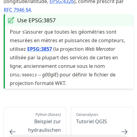
(longitude/latitude,
EPSG:4326
), comme prescrit par
RFC 7946 §4
.
Use EPSG:3857
Pour s’assurer que toutes les géométries sont
mesurées en mètres et puissances de compteurs,
utilisez
EPSG:3857
(la projection
Web Mercator
utilisée par la plupart des services de cartes en
ligne; anciennement connue sous le nom
--
g00glE
) pour définir le fichier de
EPSG:900913
projection formaté WKT.
Python (Bases)
Géoanalyses
Beispiel zur
Tutoriel QGIS
hydraulischen