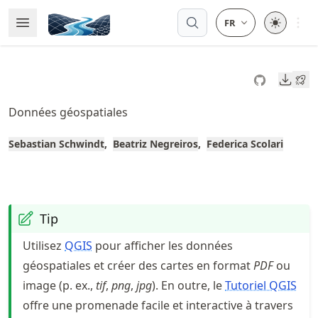
Skip
Open 
Open Menu
Made with MyST
to
article
frontmatter
Downl
Skip
to
Données géospatiales
article
content
Sebastian Schwindt
Beatriz Negreiros
Federica Scolari
Tip
Utilisez
QGIS
pour afficher les données
géospatiales et créer des cartes en format
PDF
ou
image (p. ex.,
tif
,
png
,
jpg
). En outre, le
Tutoriel QGIS
offre une promenade facile et interactive à travers