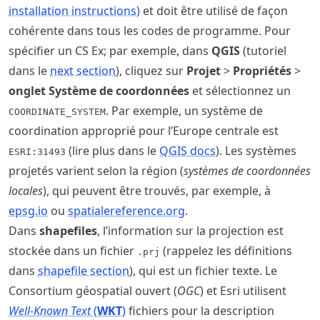
installation instructions)
et doit être utilisé de façon
cohérente dans tous les codes de programme. Pour
spécifier un CS Ex; par exemple, dans
QGIS
(tutoriel
dans le
next section
), cliquez sur
Projet
>
Propriétés
>
onglet Système de coordonnées
et sélectionnez un
. Par exemple, un système de
COORDINATE_SYSTEM
coordination approprié pour l’Europe centrale est
(lire plus dans le
QGIS docs
). Les systèmes
ESRI:31493
projetés varient selon la région (
systèmes de coordonnées
locales
), qui peuvent être trouvés, par exemple, à
epsg.io
ou
spatialereference
.org
.
Dans
shapefiles
, l’information sur la projection est
stockée dans un fichier
(rappelez les définitions
.prj
dans
shapefile section
), qui est un fichier texte. Le
Consortium géospatial ouvert (
OGC
) et Esri utilisent
Well-Known Text
(
WKT
)
fichiers pour la description