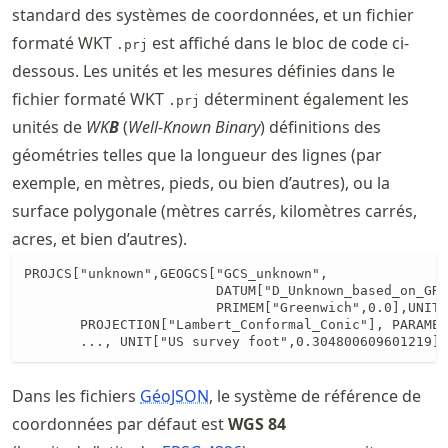
standard des systèmes de coordonnées, et un fichier
formaté WKT
est affiché dans le bloc de code ci-
.prj
dessous. Les unités et les mesures définies dans le
fichier formaté WKT
déterminent également les
.prj
unités de
WK
B
(
Well-Known Binary
) définitions des
géométries telles que la longueur des lignes (par
exemple, en mètres, pieds, ou bien d’autres), ou la
surface polygonale (mètres carrés, kilomètres carrés,
acres, et bien d’autres).
PROJCS["unknown",GEOGCS["GCS_unknown",

                        DATUM["D_Unknown_based_on_GRS
                        PRIMEM["Greenwich",0.0],UNIT[
       PROJECTION["Lambert_Conformal_Conic"], PARAMET
       ..., UNIT["US survey foot",0.304800609601219]]
Dans les fichiers
GéoJSON
, le système de référence de
coordonnées par défaut est
WGS 84