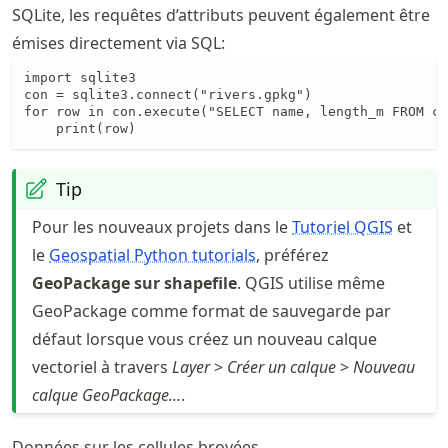
SQLite, les requêtes d’attributs peuvent également être
émises directement via SQL:
import sqlite3

con = sqlite3.connect("rivers.gpkg")

for row in con.execute("SELECT name, length_m FROM ce
    print(row)
Tip
Pour les nouveaux projets dans le
Tutoriel QGIS
et
le
Geospatial Python tutorials
, préférez
GeoPackage sur shapefile
. QGIS utilise même
GeoPackage comme format de sauvegarde par
défaut lorsque vous créez un nouveau calque
vectoriel à travers
Layer
>
Créer un calque
>
Nouveau
calque GeoPackage...
.
Données sur les cellules broyées