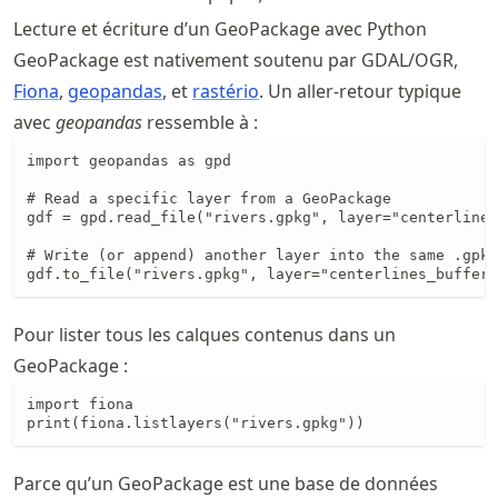
Lecture et écriture d’un GeoPackage avec Python
GeoPackage est nativement soutenu par GDAL/OGR,
Fiona
,
geopandas
, et
rastério
. Un aller-retour typique
avec
geopandas
ressemble à :
import geopandas as gpd

# Read a specific layer from a GeoPackage

gdf = gpd.read_file("rivers.gpkg", layer="centerlines
# Write (or append) another layer into the same .gpkg

gdf.to_file("rivers.gpkg", layer="centerlines_buffere
Pour lister tous les calques contenus dans un
GeoPackage :
import fiona

print(fiona.listlayers("rivers.gpkg"))
Parce qu’un GeoPackage est une base de données