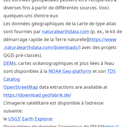
diverses fins à partir de différentes sources. Voici
quelques-uns d’entre eux:
Les données géographiques de la carte de type atlas
sont fournies par
naturalearthdata
.com
(p. ex., le kit de
démarrage rapide de la Terre naturelle](
https://
www
.naturalearthdata
.com
/downloads/
) avec des projets
QGIS pré-classés).
DEM
s, cartes océanographiques et plus liées à l’eau
sont disponibles à la
NOAA Geo-platform
et son
TDS
Catalog
OpenStreetMap
data extractions are available at
https://
download
.geofabrik
.de/
L’imagerie satellitaire est disponible à l’adresse
suivante:
le
USGS’ Earth Explorer
l’écosystème de données Copernicus de l’ESA](
https://