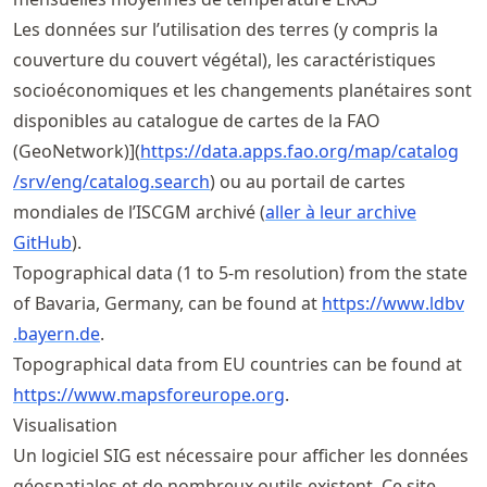
Les données sur l’utilisation des terres (y compris la
couverture du couvert végétal), les caractéristiques
socioéconomiques et les changements planétaires sont
disponibles au catalogue de cartes de la FAO
(GeoNetwork)](
https://
data
.apps
.fao
.org
/map
/catalog
/srv
/eng
/catalog
.search
) ou au portail de cartes
mondiales de l’ISCGM archivé (
aller à leur archive
GitHub
).
Topographical data (1 to 5-m resolution) from the state
of Bavaria, Germany, can be found at
https://
www
.ldbv
.bayern
.de
.
Topographical data from EU countries can be found at
https://
www
.mapsforeurope
.org
.
Visualisation
Un logiciel SIG est nécessaire pour afficher les données
géospatiales et de nombreux outils existent. Ce site