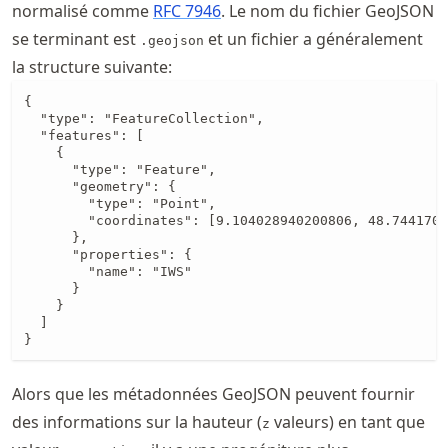
normalisé comme
RFC 7946
. Le nom du fichier GeoJSON
se terminant est
et un fichier a généralement
.geojson
la structure suivante:
{

  "type": "FeatureCollection",

  "features": [

    {

      "type": "Feature",

      "geometry": {

        "type": "Point",

        "coordinates": [9.104028940200806, 48.7441700
      },

      "properties": {

        "name": "IWS"

      }

    }

  ]

}
Alors que les métadonnées GeoJSON peuvent fournir
des informations sur la hauteur (
valeurs) en tant que
z