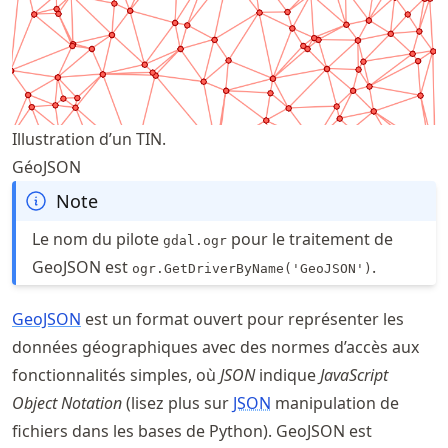
Illustration d’un TIN.
GéoJSON
Note
Le nom du pilote
pour le traitement de
gdal.ogr
GeoJSON est
.
ogr.GetDriverByName('GeoJSON')
GeoJSON
est un format ouvert pour représenter les
données géographiques avec des normes d’accès aux
fonctionnalités simples, où
JSON
indique
JavaScript
Object Notation
(lisez plus sur
JSON
manipulation de
fichiers dans les bases de Python). GeoJSON est