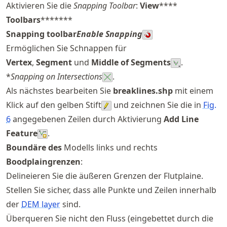
Aktivieren Sie die
Snapping Toolbar
:
View
****
Toolbars
*******
Snapping toolbar
Enable Snapping
Ermöglichen Sie Schnappen für
Vertex
,
Segment
und
Middle of Segments
.
*
Snapping on Intersections
.
Als nächstes bearbeiten Sie
breaklines.shp
mit einem
Klick auf den gelben Stift
und zeichnen Sie die in
Fig.
6
angegebenen Zeilen durch Aktivierung
Add Line
Feature
.
Boundäre des
Modells links und rechts
Boodplaingrenzen
:
Delineieren Sie die äußeren Grenzen der Flutplaine.
Stellen Sie sicher, dass alle Punkte und Zeilen innerhalb
der
DEM layer
sind.
Überqueren Sie nicht den Fluss (eingebettet durch die