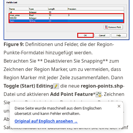
Figure
9
:
Definitionen und Felder, die der Region-
Punkte-Formdatei hinzugefügt werden.
Betrachten Sie ** Deaktivieren Sie Snapping** zum
Zeichnen der Region Marker, um zu vermeiden, dass
Region Marker mit jeder Zeile zusammenfallen. Dann
Toggle (Start) Editing
die neue
region-points.shp
-
Datei und aktivieren
Add Point Feature
*
. Zeichnen
Sie einen Punkt in jedem Bereich, der von Bruchlinien
×
Diese Seite wurde maschinell aus dem Englischen
und (flüssigen) Begrenzungslinien eingeschlossen ist.
übersetzt und kann Fehler enthalten.
Abhängig vom scheinbaren Flächentyp aus der
Original auf Englisch ansehen →
Satellitenbildarchiv-Basiskarte, ordnen Sie eine der fünf