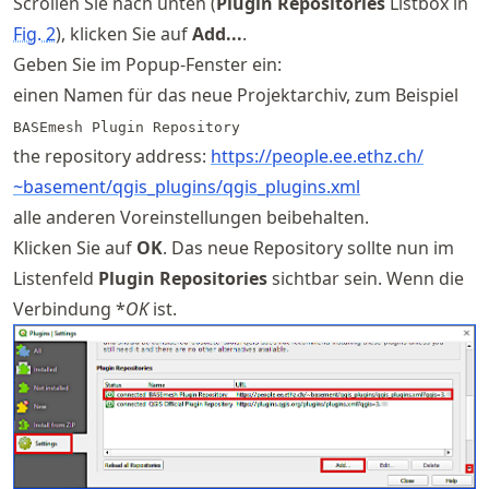
Scrollen Sie nach unten (
Plugin Repositories
Listbox in
Fig.
2
), klicken Sie auf
Add...
.
Geben Sie im Popup-Fenster ein:
einen Namen für das neue Projektarchiv, zum Beispiel
BASEmesh Plugin Repository
the repository address:
https://
people
.ee
.ethz
.ch
/
~basement
/qgis
_plugins
/qgis
_plugins
.xml
alle anderen Voreinstellungen beibehalten.
Klicken Sie auf
OK
. Das neue Repository sollte nun im
Listenfeld
Plugin Repositories
sichtbar sein. Wenn die
Verbindung *
OK
ist.