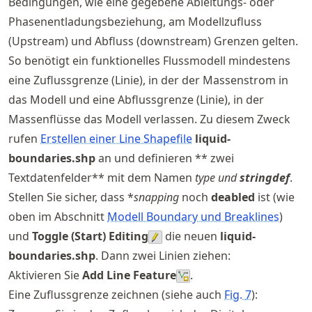
Bedingungen, wie eine gegebene Ableitungs- oder
Phasenentladungsbeziehung, am Modellzufluss
(Upstream) und Abfluss (downstream) Grenzen gelten.
So benötigt ein funktionelles Flussmodell mindestens
eine Zuflussgrenze (Linie), in der der Massenstrom in
das Modell und eine Abflussgrenze (Linie), in der
Massenflüsse das Modell verlassen. Zu diesem Zweck
rufen
Erstellen einer Line Shapefile
liquid-
boundaries.shp
an und definieren ** zwei
Textdatenfelder** mit dem Namen
type
und
stringdef
.
Stellen Sie sicher, dass *
snapping
noch
deabled
ist (wie
oben im Abschnitt
Modell Boundary und Breaklines
)
und
Toggle (Start) Editing
die neuen
liquid-
boundaries.shp
. Dann zwei Linien ziehen:
Aktivieren Sie
Add Line Feature
.
Eine Zuflussgrenze zeichnen (siehe auch
Fig.
7
):