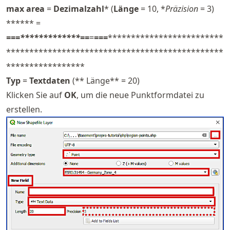
max area
=
Dezimalzahl
* (
Länge
= 10, *
Präzision
= 3)
****** =
=
=
=*************=
=
=
=
=
=
*************************
***********************************************
*****************
Typ
=
Textdaten
(** Länge** = 20)
Klicken Sie auf
OK
, um die neue Punktformdatei zu
erstellen.