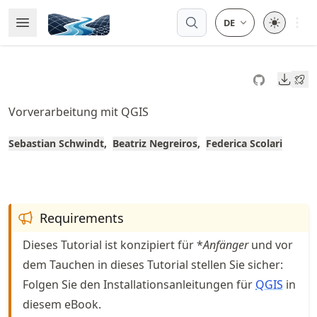
Skip
Open 
Open Menu
Made with MyST
to
article
frontmatter
Downl
Skip
to
Vorverarbeitung mit QGIS
article
content
Sebastian Schwindt
Beatriz Negreiros
Federica Scolari
Requirements
Dieses Tutorial ist konzipiert für *
Anfänger
und vor
dem Tauchen in dieses Tutorial stellen Sie sicher:
Folgen Sie den Installationsanleitungen für
QGIS
in
diesem eBook.