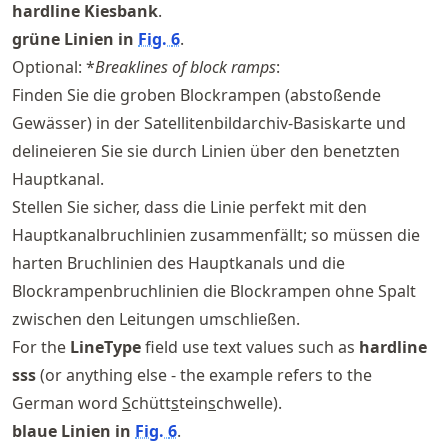
hardline Kiesbank
.
grüne Linien in
Fig.
6
.
Optional: *
Breaklines of block ramps
:
Finden Sie die groben Blockrampen (abstoßende
Gewässer) in der Satellitenbildarchiv-Basiskarte und
delineieren Sie sie durch Linien über den benetzten
Hauptkanal.
Stellen Sie sicher, dass die Linie perfekt mit den
Hauptkanalbruchlinien zusammenfällt; so müssen die
harten Bruchlinien des Hauptkanals und die
Blockrampenbruchlinien die Blockrampen ohne Spalt
zwischen den Leitungen umschließen.
For the
LineType
field use text values such as
hardline
sss
(or anything else - the example refers to the
German word
S
chütt
s
tein
s
chwelle).
blaue Linien in
Fig.
6
.