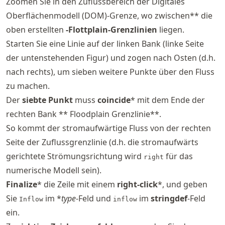
Zoomen Sie in den Zuflussbereich der Digitales
Oberflächenmodell (DOM)-Grenze, wo zwischen** die
oben erstellten
-Flottplain-Grenzlinien
liegen.
Starten Sie eine Linie auf der linken Bank (linke Seite
der untenstehenden Figur) und zogen nach Osten (d.h.
nach rechts), um sieben weitere Punkte über den Fluss
zu machen.
Der
siebte Punkt
muss
coincide
* mit dem Ende der
rechten Bank ** Floodplain Grenzlinie**.
So kommt der stromaufwärtige Fluss von der rechten
Seite der Zuflussgrenzlinie (d.h. die stromaufwärts
gerichtete Strömungsrichtung wird
für das
right
numerische Modell sein).
Finalize
* die Zeile mit einem
right-click
*, und geben
Sie
im *
type
-Feld und
im
stringdef
-Feld
Inflow
inflow
ein.