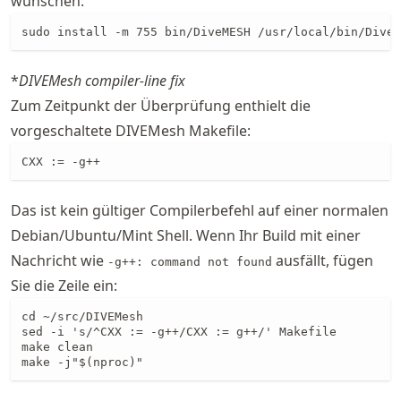
wünschen:
sudo install -m 755 bin/DiveMESH /usr/local/bin/DiveM
*
DIVEMesh compiler-line fix
Zum Zeitpunkt der Überprüfung enthielt die
vorgeschaltete DIVEMesh Makefile:
CXX := -g++
Das ist kein gültiger Compilerbefehl auf einer normalen
Debian/Ubuntu/Mint Shell. Wenn Ihr Build mit einer
Nachricht wie
ausfällt, fügen
-g++: command not found
Sie die Zeile ein:
cd ~/src/DIVEMesh

sed -i 's/^CXX := -g++/CXX := g++/' Makefile

make clean

make -j"$(nproc)"