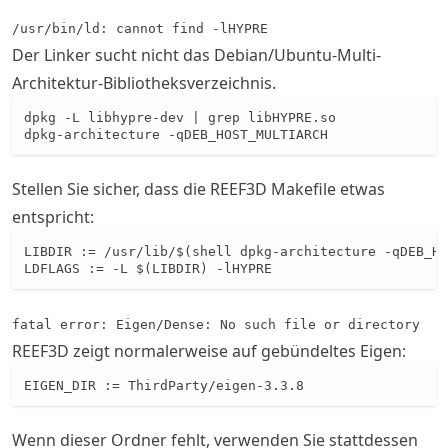
/usr/bin/ld: cannot find -lHYPRE
Der Linker sucht nicht das Debian/Ubuntu-Multi-
Architektur-Bibliotheksverzeichnis.
dpkg -L libhypre-dev | grep libHYPRE.so

dpkg-architecture -qDEB_HOST_MULTIARCH
Stellen Sie sicher, dass die REEF3D Makefile etwas
entspricht:
LIBDIR := /usr/lib/$(shell dpkg-architecture -qDEB_HO
LDFLAGS := -L $(LIBDIR) -lHYPRE
fatal error: Eigen/Dense: No such file or directory
REEF3D zeigt normalerweise auf gebündeltes Eigen:
EIGEN_DIR := ThirdParty/eigen-3.3.8
Wenn dieser Ordner fehlt, verwenden Sie stattdessen