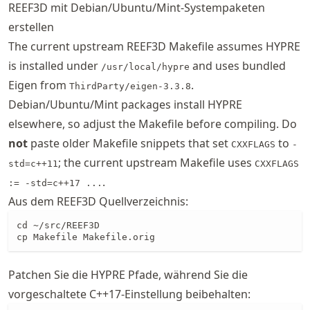
REEF3D mit Debian/Ubuntu/Mint-Systempaketen
erstellen
The current upstream REEF3D Makefile assumes HYPRE
is installed under
and uses bundled
/usr/local/hypre
Eigen from
.
ThirdParty/eigen-3.3.8
Debian/Ubuntu/Mint packages install HYPRE
elsewhere, so adjust the Makefile before compiling. Do
not
paste older Makefile snippets that set
to
CXXFLAGS
-
; the current upstream Makefile uses
std=c++11
CXXFLAGS
.
:= -std=c++17 ...
Aus dem REEF3D Quellverzeichnis:
cd ~/src/REEF3D

cp Makefile Makefile.orig
Patchen Sie die HYPRE Pfade, während Sie die
vorgeschaltete C++17-Einstellung beibehalten: