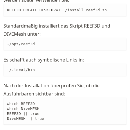
werden sollte, verwenden Sie:
REEF3D_CREATE_DESKTOP=1 ./install_reef3d.sh
Standardmäßig installiert das Skript REEF3D und
DIVEMesh unter:
~/opt/reef3d
Es schafft auch symbolische Links in:
~/.local/bin
Nach der Installation überprüfen Sie, ob die
Ausführbaren sichtbar sind:
which REEF3D

which DiveMESH

REEF3D || true

DiveMESH || true