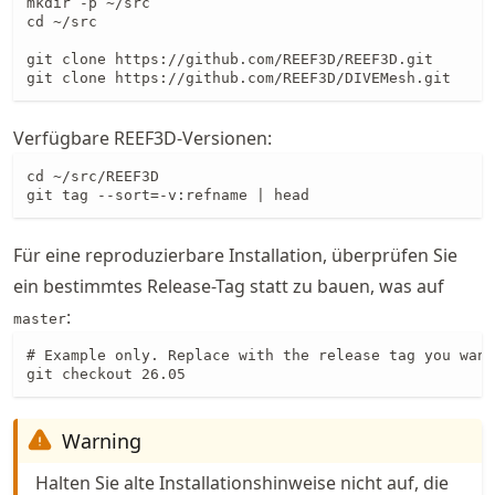
mkdir -p ~/src

cd ~/src

git clone https://github.com/REEF3D/REEF3D.git

git clone https://github.com/REEF3D/DIVEMesh.git
Verfügbare REEF3D-Versionen:
cd ~/src/REEF3D

git tag --sort=-v:refname | head
Für eine reproduzierbare Installation, überprüfen Sie
ein bestimmtes Release-Tag statt zu bauen, was auf
:
master
# Example only. Replace with the release tag you want
git checkout 26.05
Warning
Halten Sie alte Installationshinweise nicht auf, die