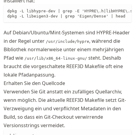
installiert hat:
dpkg -L libhypre-dev | grep -E 'HYPRE\.h|libHYPRE\.so
dpkg -L libeigen3-dev | grep 'Eigen/Dense' | head
Auf Debian/Ubuntu/Mint-Systemen sind HYPRE-Header
in der Regel unter
, während die
/usr/include/hypre
Bibliothek normalerweise unter einem mehrjährigen
Pfad wie
steht. Deshalb
/usr/lib/x86_64-linux-gnu/
braucht die vorgeschaltete REEF3D Makefile oft eine
lokale Pfadanpassung.
Erhalten Sie den Quellcode
Verwenden Sie Git anstatt ein zufälliges Quellarchiv,
wenn möglich. Die aktuelle REEF3D Makefile setzt Git-
Verzweigung ein und verpflichtet Metadaten in den
Build, so dass ein Git-Checkout verwirrende
Versionsstrings vermeidet.