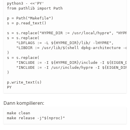
python3 - <<'PY'

from pathlib import Path

p = Path("Makefile")

s = p.read_text()

s = s.replace("HYPRE_DIR := /usr/local/hypre", "HYPRE
s = s.replace(

    "LDFLAGS := -L ${HYPRE_DIR}/lib/ -lHYPRE",

    "LIBDIR := /usr/lib/$(shell dpkg-architecture -qD
)

s = s.replace(

    "INCLUDE := -I ${HYPRE_DIR}/include -I ${EIGEN_DI
    "INCLUDE := -I /usr/include/hypre -I ${EIGEN_DIR}
)

p.write_text(s)

PY
Dann kompilieren:
make clean

make release -j"$(nproc)"