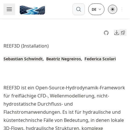
Skip
Open 
Open Menu
Made with MyST
to
article
frontmatter
Downl
Skip
to
REEF3D (Installation)
article
content
Sebastian Schwindt
Beatriz Negreiros
Federica Scolari
REEF3D ist ein Open-Source-Hydrodynamik-Framework
für freiflächige CFD-, Wellenmodellierung, nicht-
hydrostatische Durchfluss- und
Flachstromanwendungen. Es ist für hydraulische und
küstentechnische Fälle von Bedeutung, in denen lokale
3D-Flows, hydraulische Strukturen, komplexe