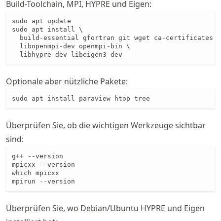
Build-Toolchain, MPI, HYPRE und Eigen:
sudo apt update

sudo apt install \

  build-essential gfortran git wget ca-certificates p
  libopenmpi-dev openmpi-bin \

  libhypre-dev libeigen3-dev
Optionale aber nützliche Pakete:
sudo apt install paraview htop tree
Überprüfen Sie, ob die wichtigen Werkzeuge sichtbar
sind:
g++ --version

mpicxx --version

which mpicxx

mpirun --version
Überprüfen Sie, wo Debian/Ubuntu HYPRE und Eigen