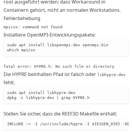
root ausgeführt werden; dass Workaround in
Containern gehört, nicht an normalen Workstations.
Fehlerbehebung
mpicxx: command not found
Installiere OpenMPI-Entwicklungspakete:
sudo apt install libopenmpi-dev openmpi-bin

which mpicxx
fatal error: HYPRE.h: No such file or directory
Die HYPRE beinhalten Pfad ist falsch oder
libhypre-dev
fehlt.
sudo apt install libhypre-dev

dpkg -L libhypre-dev | grep HYPRE.h
Stellen Sie sicher, dass die REEF3D Makefile enthält:
INCLUDE := -I /usr/include/hypre -I ${EIGEN_DIR} -DEI