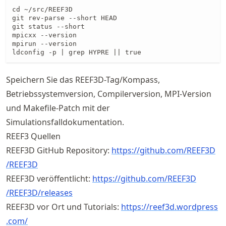
cd ~/src/REEF3D

git rev-parse --short HEAD

git status --short

mpicxx --version

mpirun --version

ldconfig -p | grep HYPRE || true
Speichern Sie das REEF3D-Tag/Kompass,
Betriebssystemversion, Compilerversion, MPI-Version
und Makefile-Patch mit der
Simulationsfalldokumentation.
REEF3 Quellen
REEF3D GitHub Repository:
https://
github
.com
/REEF3D
/REEF3D
REEF3D veröffentlicht:
https://
github
.com
/REEF3D
/REEF3D
/releases
REEF3D vor Ort und Tutorials:
https://
reef3d
.wordpress
.com/