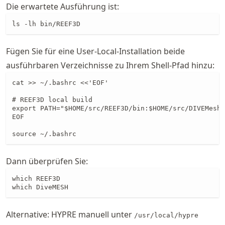
Die erwartete Ausführung ist:
ls -lh bin/REEF3D
Fügen Sie für eine User-Local-Installation beide
ausführbaren Verzeichnisse zu Ihrem Shell-Pfad hinzu:
cat >> ~/.bashrc <<'EOF'

# REEF3D local build

export PATH="$HOME/src/REEF3D/bin:$HOME/src/DIVEMesh/
EOF

source ~/.bashrc
Dann überprüfen Sie:
which REEF3D

which DiveMESH
Alternative: HYPRE manuell unter
/usr/local/hypre