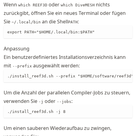
Wenn
oder
nichts
which REEF3D
which DiveMESH
zurückgibt, öffnen Sie ein neues Terminal oder fügen
Sie
an die Shell
:
~/.local/bin
PATH
export PATH="$HOME/.local/bin:$PATH"
Anpassung
Ein benutzerdefiniertes Installationsverzeichnis kann
mit
ausgewählt werden:
--prefix
./install_reef3d.sh --prefix "$HOME/software/reef3d"
Um die Anzahl der parallelen Compiler-Jobs zu steuern,
verwenden Sie
oder
:
-j
--jobs
./install_reef3d.sh -j 8
Um einen sauberen Wiederaufbau zu zwingen,