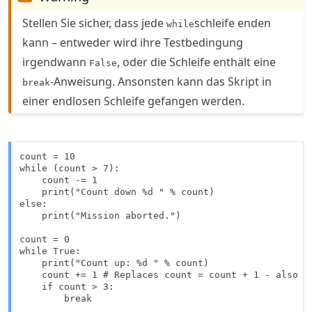
Stellen Sie sicher, dass jede
schleife enden
while
kann – entweder wird ihre Testbedingung
irgendwann
, oder die Schleife enthält eine
False
-Anweisung. Ansonsten kann das Skript in
break
einer endlosen Schleife gefangen werden.
count = 10

while (count > 7):

    count -= 1

    print("Count down %d " % count)

else:

    print("Mission aborted.")

count = 0

while True:

    print("Count up: %d " % count)

    count += 1 # Replaces count = count + 1 - also wo
    if count > 3:

        break