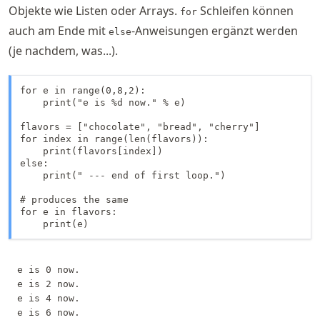
Objekte wie Listen oder Arrays.
Schleifen können
for
auch am Ende mit
-Anweisungen ergänzt werden
else
(je nachdem, was...).
for e in range(0,8,2):

    print("e is %d now." % e)

flavors = ["chocolate", "bread", "cherry"] 

for index in range(len(flavors)): 

    print(flavors[index])

else:

    print(" --- end of first loop.")

# produces the same

for e in flavors:

    print(e)
e is 0 now.

e is 2 now.

e is 4 now.

e is 6 now.
