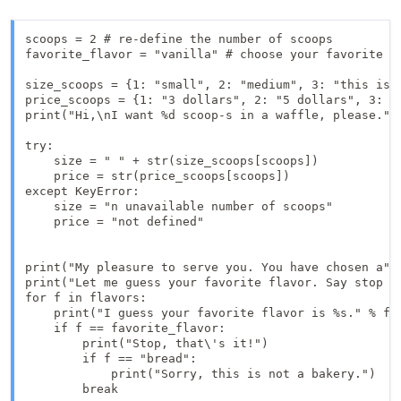
scoops = 2 # re-define the number of scoops

favorite_flavor = "vanilla" # choose your favorite fl
size_scoops = {1: "small", 2: "medium", 3: "this is t
price_scoops = {1: "3 dollars", 2: "5 dollars", 3: "y
print("Hi,\nI want %d scoop-s in a waffle, please." %
try:

    size = " " + str(size_scoops[scoops])

    price = str(price_scoops[scoops])

except KeyError:

    size = "n unavailable number of scoops"

    price = "not defined"

print("My pleasure to serve you. You have chosen a" +
print("Let me guess your favorite flavor. Say stop wh
for f in flavors:

    print("I guess your favorite flavor is %s." % f)

    if f == favorite_flavor:

        print("Stop, that\'s it!")

        if f == "bread":

            print("Sorry, this is not a bakery.")
