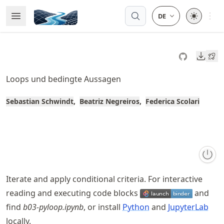
Skip
Open 
Open Menu
Made with MyST
to
article
frontmatter
Downl
Skip
to
Loops und bedingte Aussagen
article
content
Sebastian Schwindt
Beatriz Negreiros
Federica Scolari
Iterate and apply conditional criteria. For interactive
reading and executing code blocks
and
find
b03-pyloop.ipynb
, or install
Python
and
JupyterLab
locally.