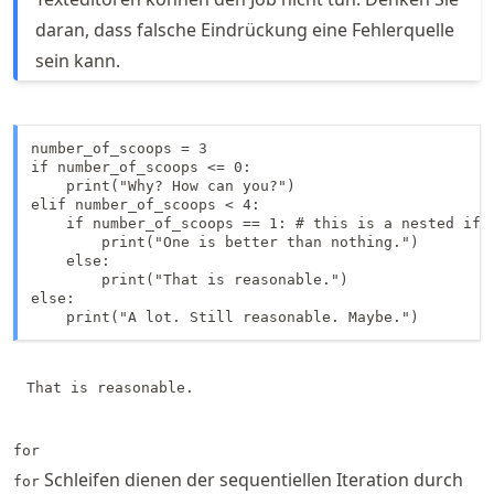
daran, dass falsche Eindrückung eine Fehlerquelle
sein kann.
number_of_scoops = 3

if number_of_scoops <= 0:

    print("Why? How can you?")

elif number_of_scoops < 4:

    if number_of_scoops == 1: # this is a nested if-s
        print("One is better than nothing.")

    else:

        print("That is reasonable.")

else:

    print("A lot. Still reasonable. Maybe.")
for
Schleifen dienen der sequentiellen Iteration durch
for