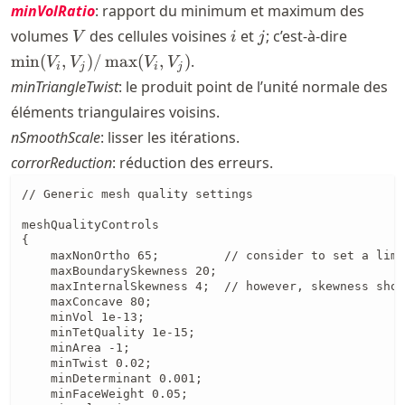
(d_{prj,
minVolRatio
: rapport du minimum et maximum des
i},
V
i
j
\min(V
volumes
des cellules voisines
et
; c’est-à-dire
V
i
j
d_{prj,
V_j) /
min
(
,
)
/
max
(
,
)
.
V
V
V
V
j}) /
i
j
i
j
\max(V
minTriangleTwist
(d_{prj,
: le produit point de l’unité normale des
V_j)
i} +
éléments triangulaires voisins.
d_{prj,
nSmoothScale
: lisser les itérations.
j})
corrorReduction
: réduction des erreurs.
// Generic mesh quality settings

meshQualityControls

{

    maxNonOrtho 65;         // consider to set a limi
    maxBoundarySkewness 20; 

    maxInternalSkewness 4;  // however, skewness shou
    maxConcave 80;

    minVol 1e-13;

    minTetQuality 1e-15;

    minArea -1;

    minTwist 0.02;

    minDeterminant 0.001;

    minFaceWeight 0.05;
