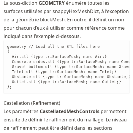
La sous-diction
GEOMETRY
énumère toutes les
surfaces utilisées par snappyHexMeshDict, à l’exception
de la géométrie blockMesh. En outre, il définit un nom
pour chacun d’eux à utiliser comme référence comme
indiqué dans l’exemple ci-dessous.
geometry // Load all the STL files here

{

  Air.stl {type triSurfaceMesh; name Air;}

  Concrete-sides.stl {type triSurfaceMesh; name Concr
  Gravel-bottom.stl {type triSurfaceMesh; name Gravel
  Inlet.stl {type triSurfaceMesh; name Inlet;}

  Obstacle.stl {type triSurfaceMesh; name Obstacle;}

  Outlet.stl {type triSurfaceMesh; name Outlet;}

};
Castellation (Refinement)
Les paramètres
CastellatedMeshControls
permettent
ensuite de définir le raffinement du maillage. Le niveau
de raffinement peut être défini dans les sections