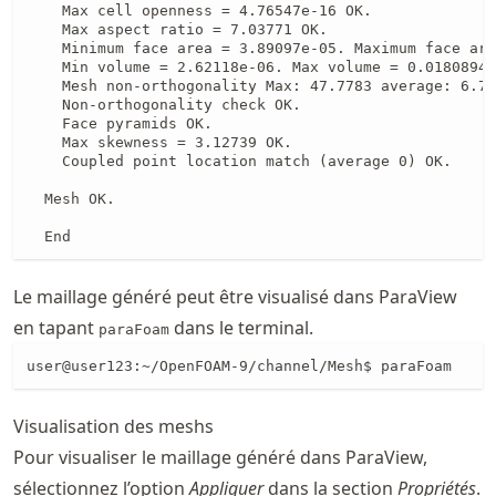
    Max cell openness = 4.76547e-16 OK.

    Max aspect ratio = 7.03771 OK.

    Minimum face area = 3.89097e-05. Maximum face are
    Min volume = 2.62118e-06. Max volume = 0.0180894.
    Mesh non-orthogonality Max: 47.7783 average: 6.72
    Non-orthogonality check OK.

    Face pyramids OK.

    Max skewness = 3.12739 OK.

    Coupled point location match (average 0) OK.

  Mesh OK.

  End
Le maillage généré peut être visualisé dans ParaView
en tapant
dans le terminal.
paraFoam
user@user123:~/OpenFOAM-9/channel/Mesh$ paraFoam
Visualisation des meshs
Pour visualiser le maillage généré dans ParaView,
sélectionnez l’option
Appliquer
dans la section
Propriétés
.