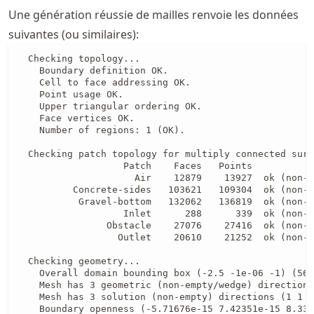
Une génération réussie de mailles renvoie les données
suivantes (ou similaires):
  Checking topology...

    Boundary definition OK.

    Cell to face addressing OK.

    Point usage OK.

    Upper triangular ordering OK.

    Face vertices OK.

    Number of regions: 1 (OK).

  Checking patch topology for multiply connected surf
                   Patch    Faces   Points           
                     Air    12879    13927  ok (non-c
          Concrete-sides   103621   109304  ok (non-c
           Gravel-bottom   132062   136819  ok (non-c
                   Inlet      288      339  ok (non-c
                Obstacle    27076    27416  ok (non-c
                  Outlet    20610    21252  ok (non-c
  Checking geometry...

    Overall domain bounding box (-2.5 -1e-06 -1) (56.
    Mesh has 3 geometric (non-empty/wedge) directions
    Mesh has 3 solution (non-empty) directions (1 1 1
    Boundary openness (-5.71676e-15 7.42351e-15 8.338