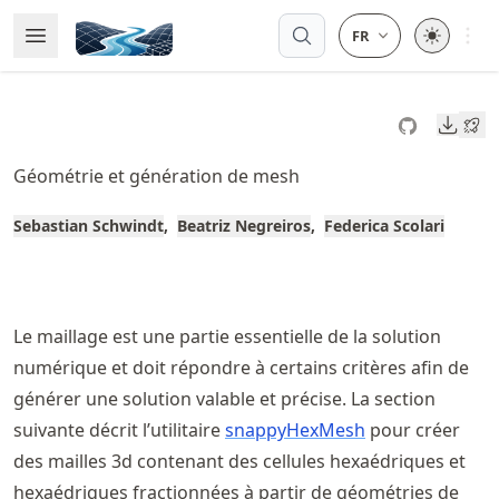
Skip
Open 
Open Menu
Made with MyST
to
article
frontmatter
Downl
Skip
to
Géométrie et génération de mesh
article
content
Sebastian Schwindt
Beatriz Negreiros
Federica Scolari
Le maillage est une partie essentielle de la solution
numérique et doit répondre à certains critères afin de
générer une solution valable et précise. La section
suivante décrit l’utilitaire
snappyHexMesh
pour créer
des mailles 3d contenant des cellules hexaédriques et
hexaédriques fractionnées à partir de géométries de