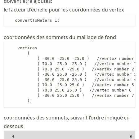
doivent être ajoutés:
le facteur d’échelle pour les coordonnées du vertex
   convertToMeters 1;
coordonnées des sommets du maillage de fond
    vertices

        (

            ( -30.0 -25.0 -25.0 )   //vertex number 0

            ( 70.0 -25.0 -25.0 )   //vertex number 1

            ( 70.0 25.0 -25.0 )   //vertex number 2

            ( -30.0 25.0 -25.0 )   //vertex number 3

            ( -30.0 -25.0 25.0 )   //vertex number 4

            ( 70.0 -25.0 25.0 )   //vertex number 5

            ( 70.0 25.0 25.0 )   //vertex number 6

            ( -30.0 25.0 25.0 )   //vertex number 7

        );
coordonnées des sommets, suivant l’ordre indiqué ci-
dessous