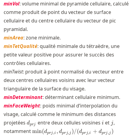
minVol
: volume minimal de pyramide cellulaire, calculé
comme produit de point du vecteur de surface
cellulaire et du centre cellulaire du vecteur de pic
pyramidal.
minArea
: zone minimale.
minTetQualité
: qualité minimale du tétraèdre, une
petite valeur positive pour assurer le succès des
contrôles cellulaires.
minTwist
: produit à point normalisé du vecteur entre
deux centres cellulaires voisins avec leur vecteur
triangulaire de la surface du visage.
minDeterminant
: déterminant cellulaire minimum.
minFaceWeight
: poids minimal d’interpolation du
visage, calculé comme le minimum des distances
d_{prj}
i
j
projetées
entre deux cellules voisines
et
,
d
i
j
p
r
j
\min
notamment
min
(
,
)
/
(
+
)
d
d
d
d
,
,
,
,
p
r
j
i
p
r
j
j
p
r
j
i
p
r
j
j