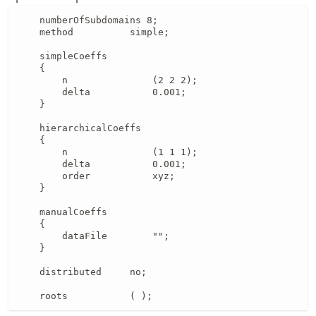
    numberOfSubdomains 8;

    method          simple;

    simpleCoeffs

    {

        n               (2 2 2);

        delta           0.001;

    }

    hierarchicalCoeffs

    {

        n               (1 1 1);

        delta           0.001;

        order           xyz;

    }

    manualCoeffs

    {

        dataFile        "";

    }

    distributed     no;

    roots           ( );