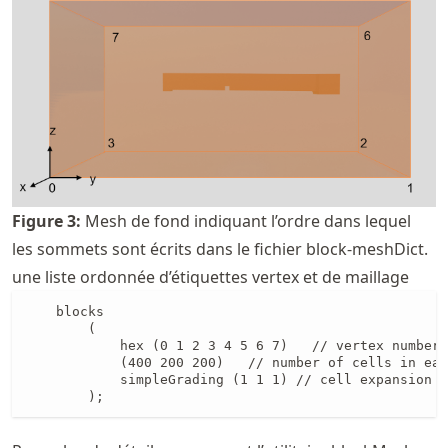
Figure
3
:
Mesh de fond indiquant l’ordre dans lequel
les sommets sont écrits dans le fichier block-meshDict.
une liste ordonnée d’étiquettes vertex et de maillage
    blocks

        (

            hex (0 1 2 3 4 5 6 7)   // vertex numbers

            (400 200 200)   // number of cells in eac
            simpleGrading (1 1 1) // cell expansion r
        );