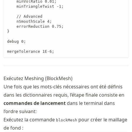
    minVolRatio 0.01;

    minTriangleTwist -1;

    // Advanced

    nSmoothScale 4;

    errorReduction 0.75;

}

debug 0;

mergeTolerance 1E-6;
Exécutez Meshing (BlockMesh)
Une fois que les mots-clés nécessaires ont été définis
dans les dictionnaires requis, l’étape finale consiste en
commandes de lancement
dans le terminal dans
l’ordre suivant:
Exécutez la commande
pour créer le maillage
blockMesh
de fond :