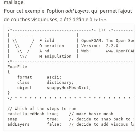
maillage.
Pour cet exemple, l’option
add Layers
, qui permet l’ajout
de couches visqueuses, a été définie à
.
false
/*--------------------------------*- C++ -*----------
| =========                 |                        
| \\      /  F ield         | OpenFOAM: The Open Sour
|  \\    /   O peration     | Version:  2.2.0        
|   \\  /    A nd           | Web:      www.OpenFOAM.
|    \\/     M anipulation  |                        
\*---------------------------------------------------
FoamFile

{

    format      ascii;

    class       dictionary;

    object      snappyHexMeshDict;

}

// * * * * * * * * * * * * * * * * * * * * * * * * * 
// Which of the steps to run

castellatedMesh true;    // make basic mesh 

snap            true;    // decide to snap back to su
addLayers       false;   // decide to add viscous lay