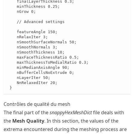
    finalLayerThickness 0.3; 

    minThickness 0.25; 

    nGrow 0; 

    // Advanced settings

    featureAngle 150;

    nRelaxIter 3;

    nSmoothSurfaceNormals 50;

    nSmoothNormals 3;

    nSmoothThickness 10; 

    maxFaceThicknessRatio 0.5; 

    maxThicknessToMedialRatio 0.3; 

    minMedianAxisAngle 90; 

    nBufferCellsNoExtrude 0;   

    nLayerIter 50; 

    NnRelaxedIter 20;

 }
Contrôles de qualité du mesh
The final part of the
snappyHexMeshDict
file deals with
the
Mesh Quality
. In this section, the values of the
extrema encountered during the meshing process are