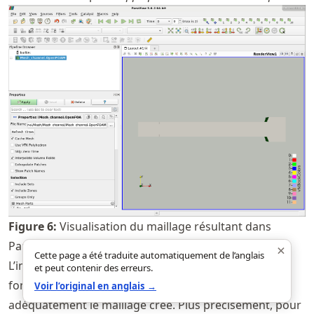
Figure
6
:
Visualisation du maillage résultant dans
ParaView.
×
Cette page a été traduite automatiquement de l’anglais
L’image ci-dessous met en évidence certaines
et peut contenir des erreurs.
fonctionnalités nécessaires pour visualiser
Voir l’original en anglais →
adéquatement le maillage créé. Plus précisément, pour