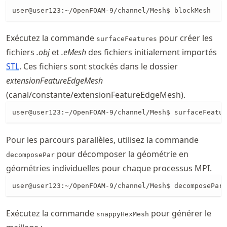
user@user123:~/OpenFOAM-9/channel/Mesh$ blockMesh
Exécutez la commande
pour créer les
surfaceFeatures
fichiers
.obj
et
.eMesh
des fichiers initialement importés
STL
. Ces fichiers sont stockés dans le dossier
extensionFeatureEdgeMesh
(canal/constante/extensionFeatureEdgeMesh).
user@user123:~/OpenFOAM-9/channel/Mesh$ surfaceFeatur
Pour les parcours parallèles, utilisez la commande
pour décomposer la géométrie en
decomposePar
géométries individuelles pour chaque processus MPI.
user@user123:~/OpenFOAM-9/channel/Mesh$ decomposePar
Exécutez la commande
pour générer le
snappyHexMesh