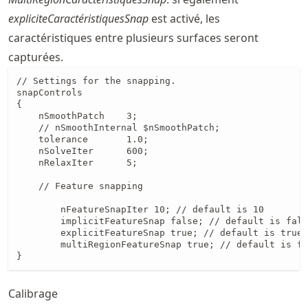
expliciteCaractéristiquesSnap
est activé, les
caractéristiques entre plusieurs surfaces seront
capturées.
// Settings for the snapping.

snapControls

{

    nSmoothPatch    3;

    // nSmoothInternal $nSmoothPatch;

    tolerance       1.0;

    nSolveIter      600;

    nRelaxIter      5;

    // Feature snapping

        nFeatureSnapIter 10; // default is 10

        implicitFeatureSnap false; // default is fals
        explicitFeatureSnap true; // default is true

        multiRegionFeatureSnap true; // default is fa
}
Calibrage