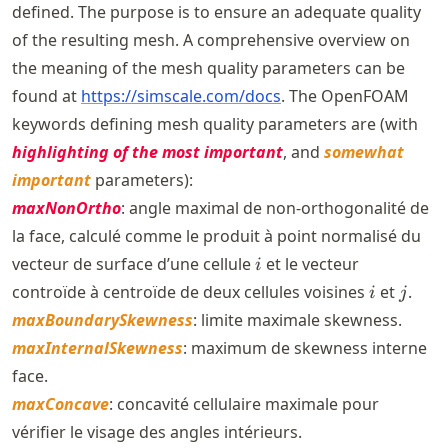
defined. The purpose is to ensure an adequate quality
of the resulting mesh. A comprehensive overview on
the meaning of the mesh quality parameters can be
found at
https://
simscale
.com
/docs
. The OpenFOAM
keywords defining mesh quality parameters are (with
highlighting of the most important
, and
somewhat
important
parameters):
maxNonOrtho
: angle maximal de non-orthogonalité de
la face, calculé comme le produit à point normalisé du
i
vecteur de surface d’une cellule
et le vecteur
i
i
j
controïde à centroïde de deux cellules voisines
et
.
i
j
maxBoundarySkewness
: limite maximale skewness.
maxInternalSkewness
: maximum de skewness interne
face.
maxConcave
: concavité cellulaire maximale pour
vérifier le visage des angles intérieurs.