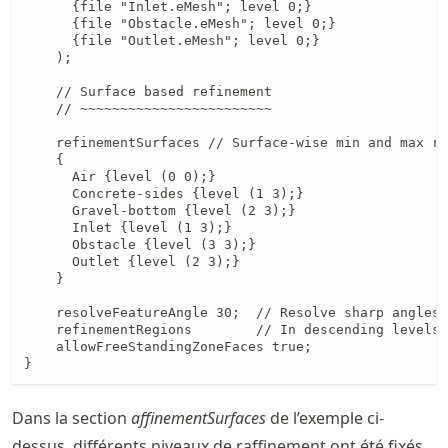
      {file "Inlet.eMesh"; level 0;}

      {file "Obstacle.eMesh"; level 0;}

      {file "Outlet.eMesh"; level 0;}

    );

    // Surface based refinement

    // ~~~~~~~~~~~~~~~~~~~~~~~~

    refinementSurfaces // Surface-wise min and max re
    {

      Air {level (0 0);}

      Concrete-sides {level (1 3);}

      Gravel-bottom {level (2 3);}

      Inlet {level (1 3);}

      Obstacle {level (3 3);}

      Outlet {level (2 3);}

    }

    resolveFeatureAngle 30;  // Resolve sharp angles 
    refinementRegions        // In descending levels 
    allowFreeStandingZoneFaces true;

}
Dans la section
affinementSurfaces
de l’exemple ci-
dessus, différents niveaux de raffinement ont été fixés