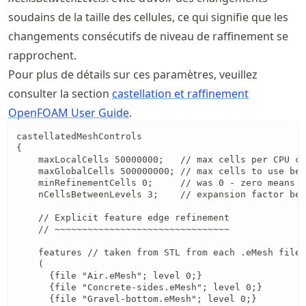
soudains de la taille des cellules, ce qui signifie que les
changements consécutifs de niveau de raffinement se
rapprochent.
Pour plus de détails sur ces paramètres, veuillez
consulter la section
castellation et raffinement
OpenFOAM User Guide
.
castellatedMeshControls

{

    maxLocalCells 50000000;   // max cells per CPU co
    maxGlobalCells 500000000; // max cells to use bef
    minRefinementCells 0;     // was 0 - zero means n
    nCellsBetweenLevels 3;    // expansion factor bet
    // Explicit feature edge refinement

    // ~~~~~~~~~~~~~~~~~~~~~~~~~~~~~~~~

    features // taken from STL from each .eMesh file 
    (

      {file "Air.eMesh"; level 0;}

      {file "Concrete-sides.eMesh"; level 0;}

      {file "Gravel-bottom.eMesh"; level 0;}
