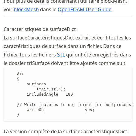
Pour plus de détails concernant l’utilitaire blockMesh,
voir
blockMesh
dans le
OpenFOAM User Guide
.
Caractéristiques de surfaceDict
La surfaceCaractéristiquesDict extrait et écrit toutes les
caractéristiques de surface dans un fichier. Dans ce
fichier, tous les fichiers
STL
qui ont été enregistrés dans
le dossier triSurface doivent être ajoutés comme suit:
    Air

    {

        surfaces

            ("Air.stl");

        includedAngle   180;

    // Write features to obj format for postprocessin
        writeObj                yes;

    }
La version complète de la surfaceCaractéristiquesDict