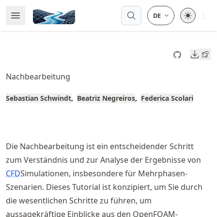
Skip
Open 
Open Menu
Made with MyST
to
article
frontmatter
Downl
Skip
to
Nachbearbeitung
article
content
Sebastian Schwindt
Beatriz Negreiros
Federica Scolari
Die Nachbearbeitung ist ein entscheidender Schritt
zum Verständnis und zur Analyse der Ergebnisse von
CFD
Simulationen, insbesondere für Mehrphasen-
Szenarien. Dieses Tutorial ist konzipiert, um Sie durch
die wesentlichen Schritte zu führen, um
aussagekräftige Einblicke aus den OpenFOAM-