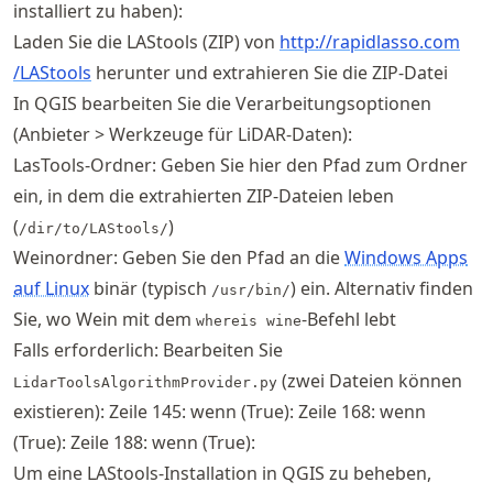
installiert zu haben):
Laden Sie die LAStools (ZIP) von
http://
rapidlasso
.com
/LAStools
herunter und extrahieren Sie die ZIP-Datei
In QGIS bearbeiten Sie die Verarbeitungsoptionen
(Anbieter > Werkzeuge für LiDAR-Daten):
LasTools-Ordner: Geben Sie hier den Pfad zum Ordner
ein, in dem die extrahierten ZIP-Dateien leben
(
)
/dir/to/LAStools/
Weinordner: Geben Sie den Pfad an die
Windows Apps
auf Linux
binär (typisch
) ein. Alternativ finden
/usr/bin/
Sie, wo Wein mit dem
-Befehl lebt
whereis wine
Falls erforderlich: Bearbeiten Sie
(zwei Dateien können
LidarToolsAlgorithmProvider.py
existieren): Zeile 145: wenn (True): Zeile 168: wenn
(True): Zeile 188: wenn (True):
Um eine LAStools-Installation in QGIS zu beheben,