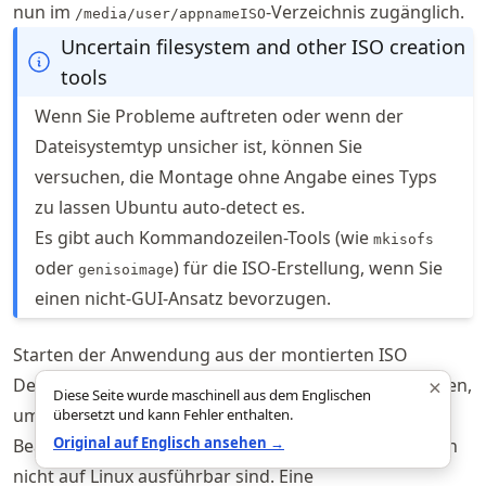
nun im
-Verzeichnis zugänglich.
/media/user/appnameISO
Uncertain filesystem and other ISO creation
tools
Wenn Sie Probleme auftreten oder wenn der
Dateisystemtyp unsicher ist, können Sie
versuchen, die Montage ohne Angabe eines Typs
zu lassen Ubuntu auto-detect es.
Es gibt auch Kommandozeilen-Tools (wie
mkisofs
oder
) für die ISO-Erstellung, wenn Sie
genisoimage
einen nicht-GUI-Ansatz bevorzugen.
Starten der Anwendung aus der montierten ISO
×
Der Inhalt der montierten ISO kann untersucht werden,
Diese Seite wurde maschinell aus dem Englischen
um die Anwendung zu lokalisieren und zu starten.
übersetzt und kann Fehler enthalten.
Original auf Englisch ansehen →
Beachten Sie, dass macOS-Anwendungen immer noch
nicht auf Linux ausführbar sind. Eine