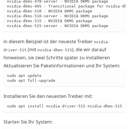
nvidia-dkms-470-server - NVIDIA DKMS package

nvidia-dkms-495 - Transitional package for nvidia-dkm
nvidia-dkms-510 - NVIDIA DKMS package

nvidia-dkms-510-server - NVIDIA DKMS package

nvidia-dkms-515 - NVIDIA DKMS package

nvidia-dkms-515-server - NVIDIA DKMS package
in diesem Beispiel ist der neueste Treiber
nvidia-
(mit
), die wir darauf
driver-515
nvidia-dkms-515
hinweisen, sie zwei Schritte später zu installieren
Aktualisieren Sie Paketinformationen und Ihr System:
sudo apt update

sudo apt full-upgrade
Installieren Sie den neuesten Treiber mit:
sudo apt install nvidia-driver-515 nvidia-dkms-515
Starten Sie Ihr System: