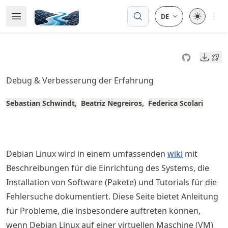
Skip
Open 
Open Menu
Made with MyST
to
article
frontmatter
Downl
Skip
to
Debug & Verbesserung der Erfahrung
article
content
Sebastian Schwindt
Beatriz Negreiros
Federica Scolari
Debian Linux wird in einem umfassenden
wiki
mit
Beschreibungen für die Einrichtung des Systems, die
Installation von Software (Pakete) und Tutorials für die
Fehlersuche dokumentiert. Diese Seite bietet Anleitung
für Probleme, die insbesondere auftreten können,
wenn Debian Linux auf einer virtuellen Maschine (VM)