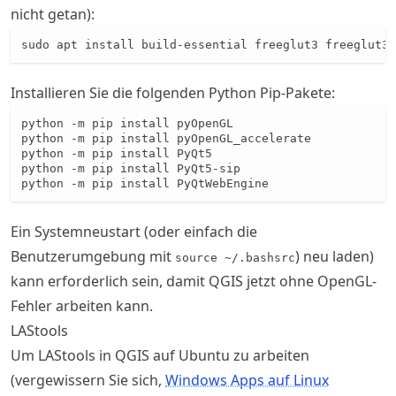
nicht getan):
sudo apt install build-essential freeglut3 freeglut3-
Installieren Sie die folgenden Python Pip-Pakete:
python -m pip install pyOpenGL

python -m pip install pyOpenGL_accelerate

python -m pip install PyQt5

python -m pip install PyQt5-sip

python -m pip install PyQtWebEngine
Ein Systemneustart (oder einfach die
Benutzerumgebung mit
) neu laden)
source ~/.bashsrc
kann erforderlich sein, damit QGIS jetzt ohne OpenGL-
Fehler arbeiten kann.
LAStools
Um LAStools in QGIS auf Ubuntu zu arbeiten
(vergewissern Sie sich,
Windows Apps auf Linux