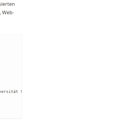
sierten
, Web-
versität Stuttgarts IWS](https://www.iws.uni-stuttgart.d