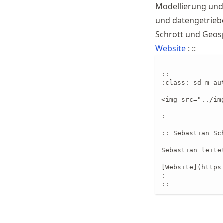
Modellierung und 
und datengetrie
Schrott und Geosp
Website
: ::
::

:class: sd-m-aut
<img src="../im
:

:: Sebastian Sch
Sebastian leite
[Website](https
:

::