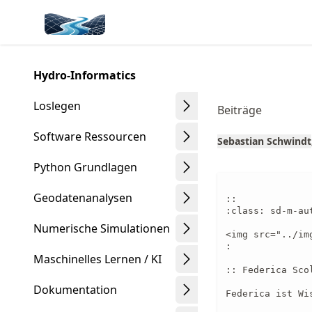
Skip
Made with MyST
to
article
frontmatter
Hydro-Informatics
Skip
to
Loslegen
Beiträge
article
content
Software Ressourcen
Sebastian Schwindt
Python Grundlagen
Geodatenanalysen
::

:class: sd-m-aut
Numerische Simulationen
<img src="../im
:

Maschinelles Lernen / KI
:: Federica Scol
Dokumentation
Federica ist Wi