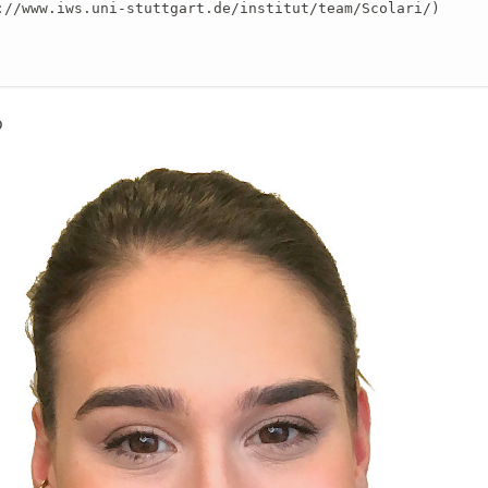
://www.iws.uni-stuttgart.de/institut/team/Scolari/)

o