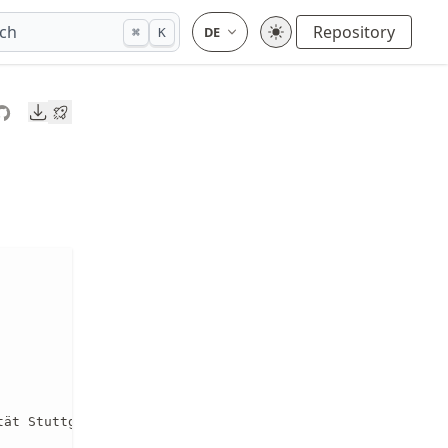
ch
Repository
⌘
K
Downloads
tät Stuttgart](https://www.iws.uni-stuttgart.de/). Sie a