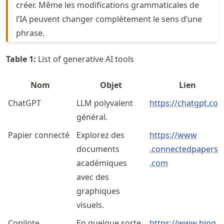
créer. Même les modifications grammaticales de
l’IA peuvent changer complètement le sens d’une
phrase.
Table
1
:
List of generative AI tools
Nom
Objet
Lien
ChatGPT
LLM polyvalent
https://chatgpt.co
général.
Papier connecté
Explorez des
https://
www
documents
.connectedpapers
académiques
.com
avec des
graphiques
visuels.
Copilote
En quelque sorte
https://
www
.bing