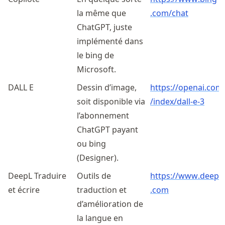
la même que
.com
/chat
ChatGPT, juste
implémenté dans
le bing de
Microsoft.
DALL E
Dessin d’image,
https://
openai
.com
soit disponible via
/index
/dall
-e-3
l’abonnement
ChatGPT payant
ou bing
(Designer).
DeepL Traduire
Outils de
https://
www
.deepl
et écrire
traduction et
.com
d’amélioration de
la langue en