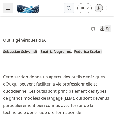
Skip
Open 
Open Menu
Made with MyST
to
article
frontmatter
Downl
Skip
to
Outils génériques d’IA
article
content
Sebastian Schwindt
Beatriz Negreiros
Federica Scolari
Cette section donne un aperçu des outils génériques
d’IA, qui peuvent faciliter la vie professionnelle et
quotidienne. Ces outils sont principalement des types
de grands modèles de langage (LLM), qui sont devenus
particulièrement bien connus avec l’essor de la
technologie générique pré-formation de