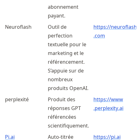
abonnement
payant.
Neuroflash
Outil de
https://
neuroflash
perfection
.com
textuelle pour le
marketing et le
référencement.
S’appuie sur de
nombreux
produits OpenAI.
perplexité
Produit des
https://
www
réponses GPT
.perplexity
.ai
référencées
scientifiquement.
Pi.ai
Auto-titrée
https://pi.ai