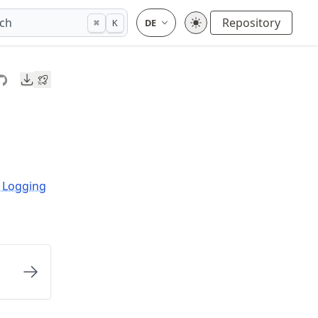
ch
Repository
⌘
K
Downloads
, Logging