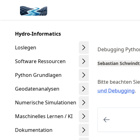
Skip
Made with MyST
to
article
frontmatter
Hydro-Informatics
Skip
to
Loslegen
Debugging Pytho
article
content
Software Ressourcen
Sebastian Schwindt
Python Grundlagen
Bitte beachten Si
Geodatenanalysen
und Debugging
.
Numerische Simulationen
Maschinelles Lernen / KI
Dokumentation