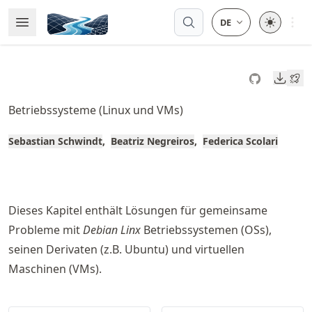
Skip
Open 
Open Menu
Made with MyST
to
article
frontmatter
Downl
Skip
to
Betriebssysteme (Linux und VMs)
article
content
Sebastian Schwindt
Beatriz Negreiros
Federica Scolari
Dieses Kapitel enthält Lösungen für gemeinsame
Probleme mit
Debian Linx
Betriebssystemen (OSs),
seinen Derivaten (z.B. Ubuntu) und virtuellen
Maschinen (VMs).