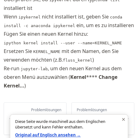
installiert ist
Wenn
nicht installiert ist, geben Sie
ipykernel
conda
ein, um es zu installieren
install -c anaconda ipykernel
Fügen Sie einen neuen Kernel hinzu:
ipython kernel install --user --name=KERNEL_NAME
Ersetzen Sie
mit dem Namen, den Sie
KERNEL_NAME
verwenden möchten (z.B.
)
fluss_kernel
Re-run
, um den neuen Kernel aus dem
jupyter-lab
oberen Menü auszuwählen (
Kernel
****
Change
Kernel...
)
Problemlösungen
Problemlösungen
Debugging Python
Numerische
×
Diese Seite wurde maschinell aus dem Englischen
Code
Modelle
übersetzt und kann Fehler enthalten.
Original auf Englisch ansehen →