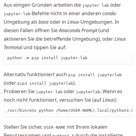
Aus einigen Gründen arbeiten die
oder
jupyter lab
-Befehle nicht in einer anderen
conda
-
jupyter-lab
Umgebung als
base
oder in
Linux
-Umgebungen. In
diesen Fällen öffnen Sie
Anaconda Prompt
(und
aktivieren Sie die betreffende Umgebung), oder
Linux
Terminal
und tippen Sie auf:
python -m pip install jupyter-lab
Alternativ funktioniert auch
pip install jupyterlab
(oder
).
pip3 install jupyterlab
Probieren Sie
oder
. Wenn es
jupyter lab
jupyterlab
noch nicht funktioniert, versuchen Sie (auf
Linux
):
/usr/bin/env python /home/USER-NAME/.local/python3.X/
Stellen Sie sicher,
mit Ihrem lokalen
USER-NAME
Benutzernamen und
durch die installierte
python3.X