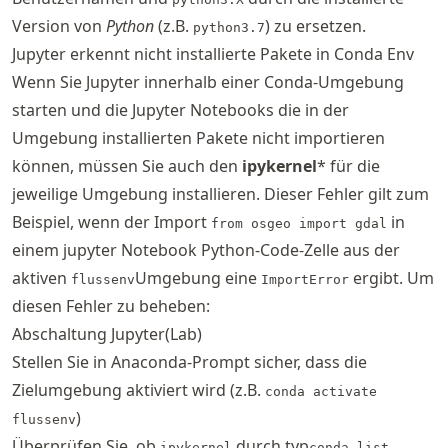
Version von
Python
(z.B.
) zu ersetzen.
python3.7
Jupyter erkennt nicht installierte Pakete in Conda Env
Wenn Sie Jupyter innerhalb einer Conda-Umgebung
starten und die Jupyter Notebooks die in der
Umgebung installierten Pakete nicht importieren
können, müssen Sie auch den
ipykernel
* für die
jeweilige Umgebung installieren. Dieser Fehler gilt zum
Beispiel, wenn der Import
in
from osgeo import gdal
einem jupyter Notebook Python-Code-Zelle aus der
aktiven
Umgebung eine
ergibt. Um
flussenv
ImportError
diesen Fehler zu beheben:
Abschaltung Jupyter(Lab)
Stellen Sie in Anaconda-Prompt sicher, dass die
Zielumgebung aktiviert wird (z.B.
conda activate
)
flussenv
Überprüfen Sie, ob
durch typ
ipykernel
conda list