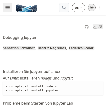
Skip
Open 
Open Menu
Made with MyST
to
article
frontmatter
Downl
Skip
to
Debugging Jupyter
article
content
Sebastian Schwindt
Beatriz Negreiros
Federica Scolari
Installieren Sie Jupyter auf Linux
Auf
Linux
installieren
nodejs
und
Jupyter
:
sudo apt-get install nodejs

sudo apt-get install jupyter
Probleme beim Starten von Jupyter Lab