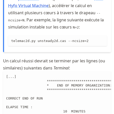
Hyfo Virtual Machine
), accélérer le calcul en
utilisant plusieurs cœurs à travers le drapeau
--
. Par exemple, la ligne suivante exécute la
ncsize=N
simulation instable sur les cœurs
:
N=2
telemac2d.py unsteady2d.cas --ncsize=2
Un calcul réussi devrait se terminer par les lignes (ou
similaires) suivantes dans
Terminal
:
[...]

                    *********************************
                    *    END OF MEMORY ORGANIZATION: 
                    *********************************
CORRECT END OF RUN

ELAPSE TIME :

                            10  MINUTES
