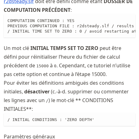
r2dsteady.slf
doit être défini comme étant
DOSSIER DE
COMPUTATION PRÉCÉDENT
:
COMPUTATION CONTINUED : YES

PREVIOUS COMPUTATION FILE : r2dsteady.slf / results o
/ INITIAL TIME SET TO ZERO : 0 / avoid restarting at 
Un mot clé
INITIAL TEMPS SET TO ZERO
peut être
défini pour réinitialiser l’heure du fichier de calcul
précédent de
à
. Cependant, ce tutoriel n’utilise
15000
0
pas cette option et continue à l’étape 15000.
Pour éviter les définitions ambiguës des conditions
initiales,
désactiver
(c.-à-d. supprimer ou commenter
les lignes avec un
) le mot-clé ** CONDITIONS
/
INITIALES**:
/ INITIAL CONDITIONS : 'ZERO DEPTH'
Paramètres généraux