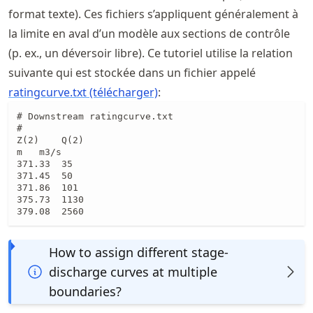
format texte). Ces fichiers s’appliquent généralement à
la limite en aval d’un modèle aux sections de contrôle
(p. ex., un déversoir libre). Ce tutoriel utilise la relation
suivante qui est stockée dans un fichier appelé
ratingcurve.txt (télécharger)
:
# Downstream ratingcurve.txt

#

Z(2)	Q(2)

m	m3/s

371.33	35

371.45	50

371.86	101

375.73	1130

379.08	2560
How to assign different stage-
discharge curves at multiple
boundaries?