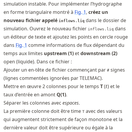
simulation instable. Pour implémenter l’hydrographe
en forme triangulaire montré à
Fig.
1
,
créez un
nouveau fichier appelé
dans le dossier de
inflows.liq
simulation. Ouvrez le nouveau fichier
dans
inflows.liq
un éditeur de texte et ajoutez les points en cercle rouge
dans
Fig.
1
comme informations de flux dépendant du
temps aux limites
upstream (1)
et
downstream (2)
open (liquide). Dans ce fichier :
Ajouter un en-tête de fichier commençant par
signes
#
(lignes commentées ignorées par TELEMAC).
t
Mettre en œuvre 2 colonnes pour le temps
T
(
) et le
t
taux d’entrée en amont
Q(1)
.
Séparer les colonnes avec
espaces
.
La première colonne doit être time
avec des valeurs
T
qui augmentent strictement de façon monotone et la
dernière valeur doit être supérieure ou égale à la