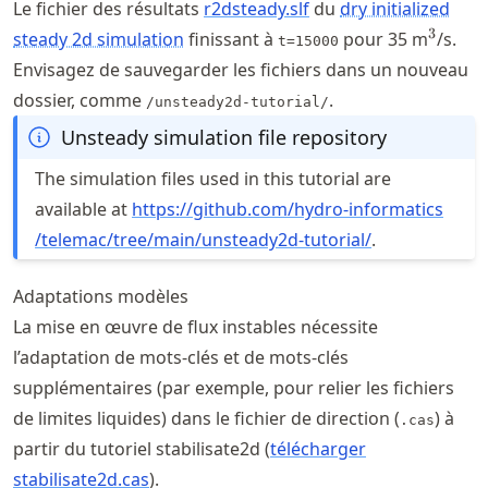
Le fichier des résultats
r2dsteady.slf
du
dry initialized
^3
3
steady 2d simulation
finissant à
pour 35 m
/s.
t=15000
Envisagez de sauvegarder les fichiers dans un nouveau
dossier, comme
.
/unsteady2d-tutorial/
Unsteady simulation file repository
The simulation files used in this tutorial are
available at
https://
github
.com
/hydro
-informatics
/telemac
/tree
/main
/unsteady2d
-tutorial/
.
Adaptations modèles
La mise en œuvre de flux instables nécessite
l’adaptation de mots-clés et de mots-clés
supplémentaires (par exemple, pour relier les fichiers
de limites liquides) dans le fichier de direction (
) à
.cas
partir du tutoriel stabilisate2d (
télécharger
stabilisate2d.cas
).