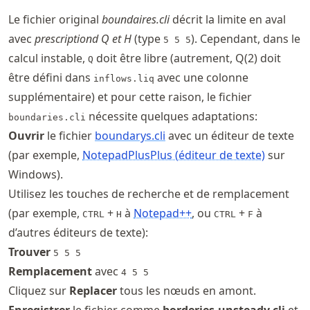
Le fichier original
boundaires.cli
décrit la limite en aval
avec
prescriptiond Q et H
(type
). Cependant, dans le
5 5 5
calcul instable,
doit être libre (autrement, Q(2) doit
Q
être défini dans
avec une colonne
inflows.liq
supplémentaire) et pour cette raison, le fichier
nécessite quelques adaptations:
boundaries.cli
Ouvrir
le fichier
boundarys.cli
avec un éditeur de texte
(par exemple,
NotepadPlusPlus (éditeur de texte)
sur
Windows).
Utilisez les touches de recherche et de remplacement
(par exemple,
+
à
Notepad++
, ou
+
à
CTRL
H
CTRL
F
d’autres éditeurs de texte):
Trouver
5 5 5
Remplacement
avec
4 5 5
Cliquez sur
Replacer
tous les nœuds en amont.
Enregistrer
le fichier comme
borderies-unsteady.cli
et