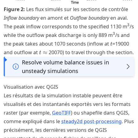
Figure
2
:
Les flux simulés sur les sections de contrôle
Inflow boundary
en amont et
Outflow boundary
en aval.
^3
3
The peak inflow corresponds to the specified 1130 m
/s
^3
3
while the outflow peak discharge is only 889 m
/s and
t
the peak takes about 1070 seconds (inflow at
=19000
t
t\approx
and outflow at
≈
20070) to travel through the section.
t
Resolve volume balance issues in
unsteady simulations
Visualisation avec QGIS
Les résultats de la simulation instable peuvent être
visualisés et des instantanés exportés vers les formats
raster (par exemple,
GeoTIFF
) ou shapefile dans QGIS,
comme expliqué dans le
steady2d post-processing
. Plus
précisément, les dernières versions de QGIS