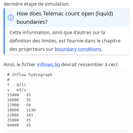
dernière étape de simulation.
How does Telemac count open (liquid)
boundaries?
Cette information, ainsi que d’autres sur la
définition des limites, est fournie dans le chapitre
des projecteurs sur
boundary conditions
.
Ainsi, le fichier
inflows.liq
devrait ressembler à ceci:
# Inflow hydrograph

#

T	Q(1)

s	m3/s

15000	35

16000	35

17000	50

19000	1130

22000	101

25000	35

99000	35