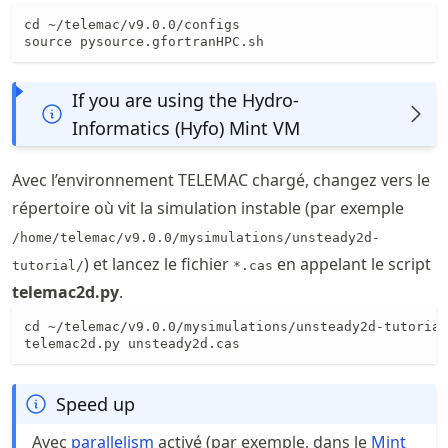
cd ~/telemac/v9.0.0/configs

source pysource.gfortranHPC.sh
If you are using the Hydro-
Informatics (Hyfo) Mint VM
Avec l’environnement TELEMAC chargé, changez vers le
répertoire où vit la simulation instable (par exemple
/home/telemac/v9.0.0/mysimulations/unsteady2d-
) et lancez le fichier
en appelant le script
tutorial/
*.cas
telemac2d.py
.
cd ~/telemac/v9.0.0/mysimulations/unsteady2d-tutorial
telemac2d.py unsteady2d.cas
Speed up
Avec
parallelism
activé (par exemple, dans le
Mint