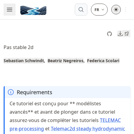
Skip
Open 
Open Menu
Made with MyST
to
article
frontmatter
Downl
Skip
to
Pas stable 2d
article
content
Sebastian Schwindt
Beatriz Negreiros
Federica Scolari
Requirements
Ce tutoriel est conçu pour ** modélistes
avancés** et avant de plonger dans ce tutoriel
assurez-vous de compléter les tutoriels
TELEMAC
pre-processing
et
Telemac2d steady hydrodynamic