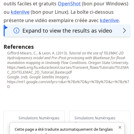
outils faciles et gratuits
OpenShot
(bon pour Windows)
ou
kdenlive
(bon pour Linux). La boîte ci-dessous
présente une vidéo exemplaire créée avec
kdenlive
.
Expand to view the results as video
References
Gifford-Miears, C., & Leon, A. (2013).
Tutorial on the use of TELEMAC-2D
Hydrodynamics model and Pre-/Post-processing with BlueKenue for flood-
inundation mapping in Unsteady Flow Conditions
. Oregon State University.
https://web.eng.fiu.edu/arleon/courses/Transient_flows/Tutorials/TELEMA
C_2D/TELEMAC_2D_Tutorial_Baxter.pdf
Google. (nd).
Google Satellite Imagery
.
https://mt1.google.com/vt/lyrs=s&x=%7Bx%7D&y=%7By%7D&z=%7Bz%7
D
Simulations Numériques
Simulations Numériques
Stabilité 2d
À propos de
×
Cette page a été traduite automatiquement de l’anglais
Telemac3d