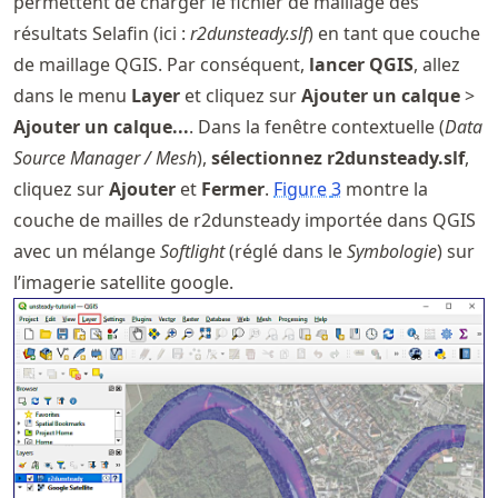
permettent de charger le fichier de maillage des
résultats Selafin (ici :
r2dunsteady.slf
) en tant que couche
de maillage QGIS. Par conséquent,
lancer QGIS
, allez
dans le menu
Layer
et cliquez sur
Ajouter un calque
>
Ajouter un calque...
. Dans la fenêtre contextuelle (
Data
Source Manager / Mesh
),
sélectionnez r2dunsteady.slf
,
cliquez sur
Ajouter
et
Fermer
.
Figure
3
montre la
couche de mailles de r2dunsteady importée dans QGIS
avec un mélange
Softlight
(réglé dans le
Symbologie
) sur
l’imagerie satellite google.