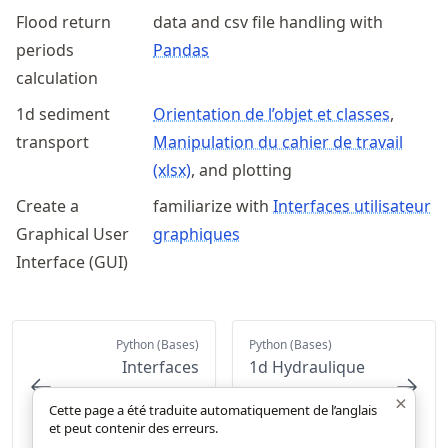
Flood return
data and csv file handling with
periods
Pandas
calculation
1d sediment
Orientation de l’objet et classes
,
transport
Manipulation du cahier de travail
(xlsx)
, and plotting
Create a
familiarize with
Interfaces utilisateur
Graphical User
graphiques
Interface (GUI)
Python (Bases)
Python (Bases)
Interfaces
1d Hydraulique
utilisateur
(formule Manning-
×
Cette page a été traduite automatiquement de l’anglais
graphiques
Strickler)
et peut contenir des erreurs.