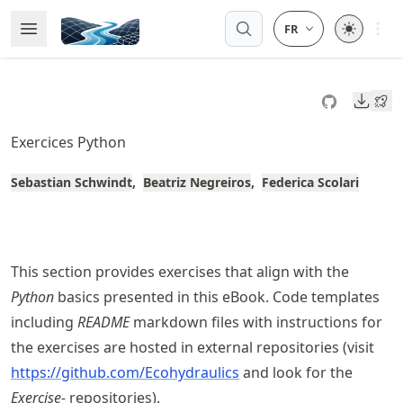
Skip
Open 
Open Menu
Made with MyST
to
article
frontmatter
Downl
Skip
to
Exercices Python
article
content
Sebastian Schwindt
Beatriz Negreiros
Federica Scolari
This section provides exercises that align with the
Python
basics presented in this eBook. Code templates
including
README
markdown files with instructions for
the exercises are hosted in external repositories (visit
https://
github
.com
/Ecohydraulics
and look for the
Exercise-
repositories).