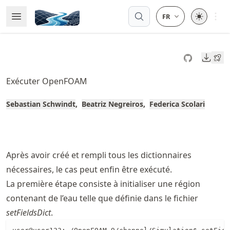
Skip
Open 
Open Menu
Made with MyST
to
article
frontmatter
Downl
Skip
to
Exécuter OpenFOAM
article
content
Sebastian Schwindt
Beatriz Negreiros
Federica Scolari
Après avoir créé et rempli tous les dictionnaires
nécessaires, le cas peut enfin être exécuté.
La première étape consiste à initialiser une région
contenant de l’eau telle que définie dans le fichier
setFieldsDict
.