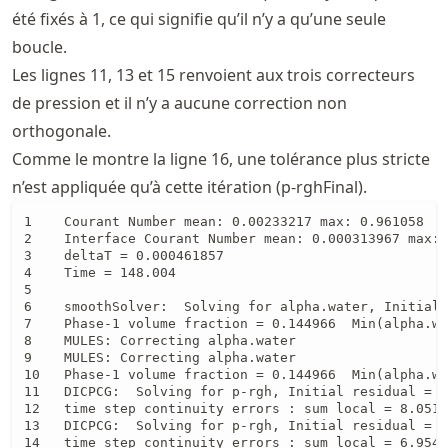
été fixés à 1, ce qui signifie qu’il n’y a qu’une seule
boucle.
Les lignes 11, 13 et 15 renvoient aux trois correcteurs
de pression et il n’y a aucune correction non
orthogonale.
Comme le montre la ligne 16, une tolérance plus stricte
n’est appliquée qu’à cette itération (p-rghFinal).
1    Courant Number mean: 0.00233217 max: 0.961058

2    Interface Courant Number mean: 0.000313967 max: 
3    deltaT = 0.000461857

4    Time = 148.004

5 

6    smoothSolver:  Solving for alpha.water, Initial 
7    Phase-1 volume fraction = 0.144966  Min(alpha.wa
8    MULES: Correcting alpha.water

9    MULES: Correcting alpha.water

10   Phase-1 volume fraction = 0.144966  Min(alpha.wa
11   DICPCG:  Solving for p-rgh, Initial residual = 0
12   time step continuity errors : sum local = 8.0517
13   DICPCG:  Solving for p-rgh, Initial residual = 2
14   time step continuity errors : sum local = 6.9540