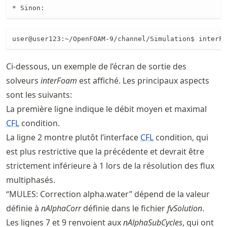
* Sinon:
user@user123:~/OpenFOAM-9/channel/Simulation$ interFo
Ci-dessous, un exemple de l’écran de sortie des
solveurs
interFoam
est affiché. Les principaux aspects
sont les suivants:
La première ligne indique le débit moyen et maximal
CFL
condition.
La ligne 2 montre plutôt l’interface
CFL
condition, qui
est plus restrictive que la précédente et devrait être
strictement inférieure à 1 lors de la résolution des flux
multiphasés.
“MULES: Correction alpha.water” dépend de la valeur
définie à
nAlphaCorr
définie dans le fichier
fvSolution
.
Les lignes 7 et 9 renvoient aux
nAlphaSubCycles
, qui ont