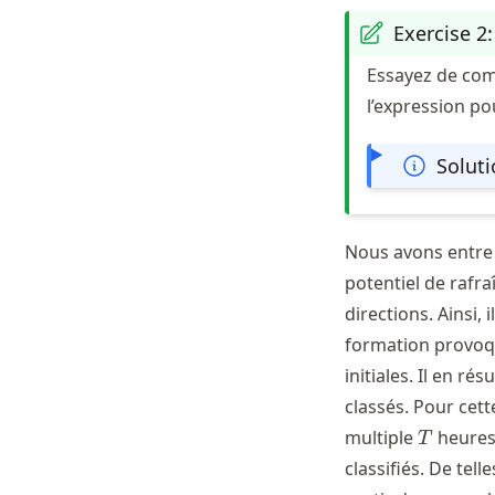
Exercise 2
Essayez de comp
l’expression po
Solut
Nous avons entre 
potentiel de rafra
directions. Ainsi,
formation provoqu
initiales. Il en r
classés. Pour cet
T
multiple
heures
T
classifiés. De tel