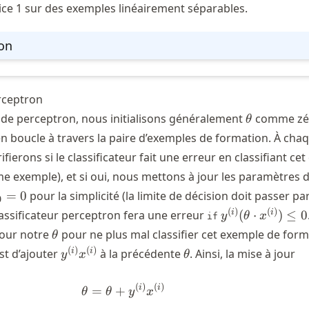
ice 1 sur des exemples linéairement séparables.
ion
rceptron
\theta
 de perceptron, nous initialisons généralement
comme zé
θ
en boucle à travers la paire d’exemples de formation. À cha
ifierons si le classificateur fait une erreur en classifiant ce
me exemple), et si oui, nous mettons à jour les paramètres 
theta_0
=
0
pour la simplicité (la limite de décision doit passer pa
0
0
y^{(i)}
(
)
(
)
i
i
classificateur perceptron fera une erreur
(
⋅
)
≤
0
y
θ
x
if
(\theta
\theta
jour notre
pour ne plus mal classifier cet exemple de form
θ
\cdot
y^{(i)}x^{(i)}
\theta
(
)
(
)
i
i
est d’ajouter
à la précédente
. Ainsi, la mise à jour
y
x
θ
x^{(i)})
\leq 0
(
)
(
)
\theta = \theta + y^{(i)}x^{(i)
i
i
=
+
θ
θ
y
x