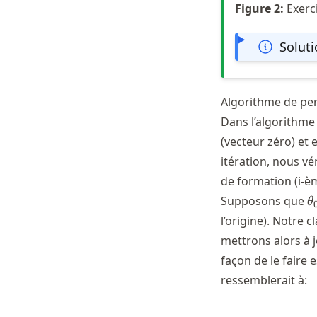
Figure
2
:
Exerc
Solut
Algorithme de pe
Dans l’algorithme
(vecteur zéro) et 
itération, nous vér
de formation (i-è
\
Supposons que
θ
=
l’origine). Notre 
mettrons alors à 
façon de le faire 
ressemblerait à: