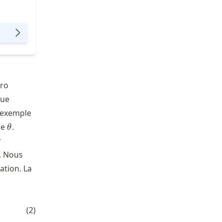
ro
que
t exemple
\theta
de
.
θ
r
. Nous
ation. La
}
(
2
)