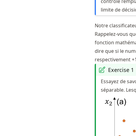
contrôle l’empla
limite de décisi
Notre classificat
Rappelez-vous que
fonction mathémati
dire que si le num
respectivement +1,
Exercise 1
Essayez de savo
séparable. Lesq