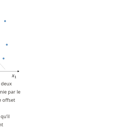
t deux
nie par le
\theta_0
e offset
qu’il
nt