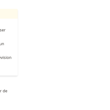
ser
 un
vision
ir de