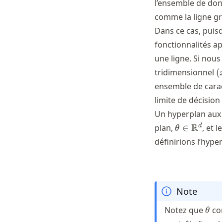
l’ensemble de don
comme la ligne gri
Dans ce cas, puis
fonctionnalités ap
une ligne. Si nous
(
tridimensionnel
(
x
ensemble de carac
x
limite de décision
Un hyperplan au
\theta \in
R
d
plan,
∈
, et 
θ
\mathbb{
définirions l’hype
Note
\th
Notez que
con
θ