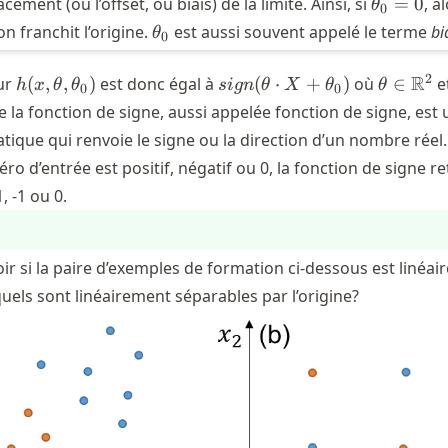
\theta_0
cement (ou l’offset, ou biais) de la limite. Ainsi, si
=
0
, a
θ
0
= 0
\theta_0
on franchit l’origine.
est aussi souvent appelé le terme
bi
θ
0
h(x,
sign(\theta
\theta \
2
R
eur
(
,
,
)
est donc égal à
(
⋅
+
)
où
∈
e
h
x
θ
θ
s
i
g
n
θ
X
θ
θ
0
0
\theta,
\cdot X +
\mathb
 la fonction de signe, aussi appelée fonction de signe, est
\theta_0)
\theta_0)
que qui renvoie le signe ou la direction d’un nombre réel. 
éro d’entrée est positif, négatif ou 0, la fonction de signe r
 -1 ou 0.
ir si la paire d’exemples de formation ci-dessous est linéa
uels sont linéairement séparables par l’origine?