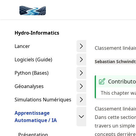
Skip
Made with MyST
to
article
frontmatter
Hydro-Informatics
Skip
to
Lancer
Classement linéai
article
content
Logiciels (Guide)
Sebastian Schwindt
Python (Bases)
Contributo
Géoanalyses
This chapter w
Simulations Numériques
Classement linéai
Apprentissage
Dans cette sectio
Automatique / IA
travers un simple
concepts derrière
Présentation