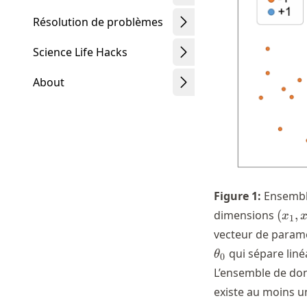
Résolution de problèmes
Science Life Hacks
About
Schwindt
Figure
1
:
Ensemble
(x_1,
dimensions
(
,
x
1
x_2)
vecteur de param
qui sépare liné
θ
0
L’ensemble de don
existe au moins un