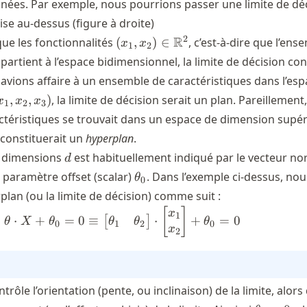
nées. Par exemple, nous pourrions passer une limite de dé
se au-dessus (figure à droite)
(x_1, x_2) \in
2
R
que les fonctionnalités
(
,
)
∈
, c’est-à-dire que l’ens
x
x
1
2
\mathbb{R}^2
partient à l’espace bidimensionnel, la limite de décision con
 avions affaire à un ensemble de caractéristiques dans l’es
x_1,
,
,
)
, la limite de décision serait un plan. Pareillement,
x
x
x
1
2
3
_2,
téristiques se trouvait dans un espace de dimension supéri
_3)
 constituerait un
hyperplan
.
d
x dimensions
est habituellement indiqué par le vecteur no
d
\theta_0
le paramètre offset (scalar)
. Dans l’exemple ci-dessus, nou
θ
0
R}^d
rplan (ou la limite de décision) comme suit :
\theta \cdot X + \theta_0 =0 \
[
]
x
1
⋅
+
=
0
≡
⋅
+
=
0
[
]
θ
θ
θ
X
θ
θ
1
2
0
0
x
2
eta
trôle l’orientation (pente, ou inclinaison) de la limite, alor