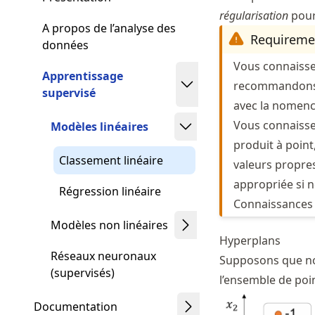
régularisation
pour 
A propos de l’analyse des
Requireme
données
Vous connaisse
Apprentissage
recommandons 
supervisé
avec la nomencl
Vous connaisse
Modèles linéaires
produit à point
Classement linéaire
valeurs propres
appropriée si n
Régression linéaire
Connaissances 
Modèles non linéaires
Hyperplans
Réseaux neuronaux
Supposons que nous
(supervisés)
l’ensemble de poi
Documentation