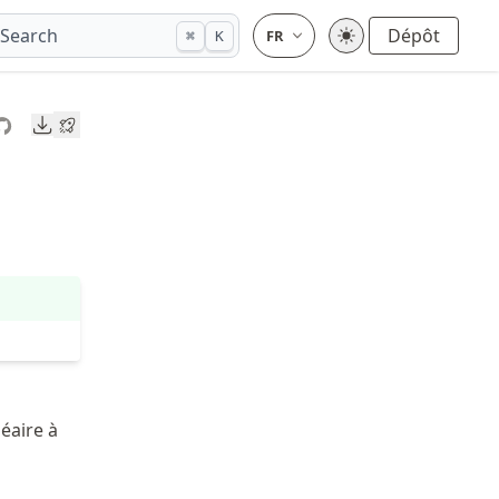
Search
Dépôt
⌘
K
Downloads
éaire à
s