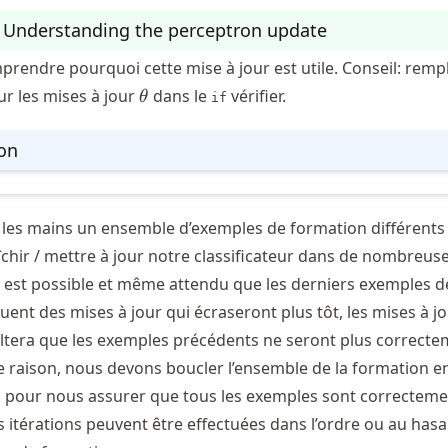
: Understanding the perceptron update
rendre pourquoi cette mise à jour est utile. Conseil: remp
\theta
ur les mises à jour
dans le
vérifier.
θ
if
ion
les mains un ensemble d’exemples de formation différents 
îchir / mettre à jour notre classificateur dans de nombreus
 il est possible et même attendu que les derniers exemples d
ent des mises à jour qui écraseront plus tôt, les mises à j
ésultera que les exemples précédents ne seront plus correct
te raison, nous devons boucler l’ensemble de la formation 
 pour nous assurer que tous les exemples sont correcteme
les itérations peuvent être effectuées dans l’ordre ou au hasa