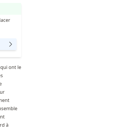
lacer
qui ont le
es
e
our
ement
ensemble
nt
rd à