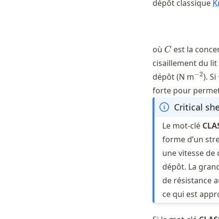
dépôt classique
K
C
où
est la conce
C
cisaillement du li
^{-2}
−
2
dépôt (N m
). Si
forte pour permet
Critical sh
Le mot-clé
CLA
forme d’un str
une vitesse de 
dépôt. La gran
de résistance a
ce qui est appr