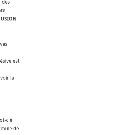
n des
nte
FUSION
ives
ésive est
voir la
ot-clé
ormule de