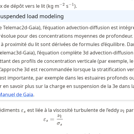
^{-2}
^{-1}
−
2
−
1
ux de dépôt vers le lit (kg m
s
).
 suspended load modeling
 Telemac2d-Gaia), l’équation advection-diffusion est intégré
résolue pour des concentrations moyennes de profondeur.
à proximité du lit sont dérivées de formules d’équilibre. D
elemac3d-Gaia), l’équation complète 3d advection-diffusion
tant des profils de concentration verticale (par exemple, le 
 L’approche 3d est recommandée lorsque la stratification ver
est importante, par exemple dans les estuaires profonds ou
r en savoir plus sur la charge en suspension de la 3e dans l
Manuel de Gaia
.
\varepsilon_s
\nu_
sédiments
est liée à la viscosité turbulente de l’eddy
par
ε
ν
s
t
ν
\varepsilon_s = \frac{\nu_t}{\
t
=
ε
s
σ
s