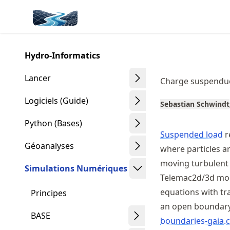
Skip
Made with MyST
to
article
frontmatter
Hydro-Informatics
Skip
to
Lancer
Charge suspendu
article
content
Logiciels (Guide)
Sebastian Schwindt
Python (Bases)
Suspended load
re
Géoanalyses
where particles a
moving turbulent
Simulations Numériques
Telemac2d/3d mod
equations with tr
Principes
an open boundar
BASE
boundaries-gaia.c