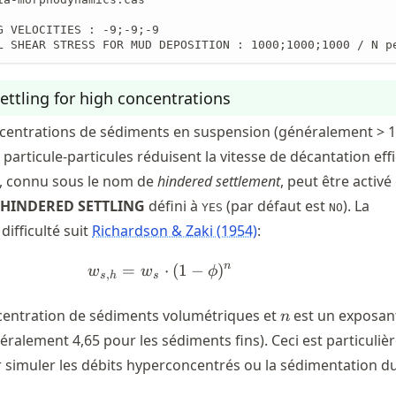
G VELOCITIES : -9;-9;-9

L SHEAR STRESS FOR MUD DEPOSITION : 1000;1000;1000 / N p
ettling for high concentrations
ncentrations de sédiments en suspension (généralement > 10
 particule-particules réduisent la vitesse de décantation eff
 connu sous le nom de
hindered settlement
, peut être activé
HINDERED SETTLING
défini à
(par défaut est
). La
YES
NO
difficulté suit
Richardson & Zaki (1954)
:
n
=
w_{s,h} = w_s \cdot (1 - \phi)
⋅
(
1
−
)
w
w
ϕ
,
s
h
s
n
centration de sédiments volumétriques et
est un exposan
n
ralement 4,65 pour les sédiments fins). Ceci est particuli
 simuler les débits hyperconcentrés ou la sédimentation d