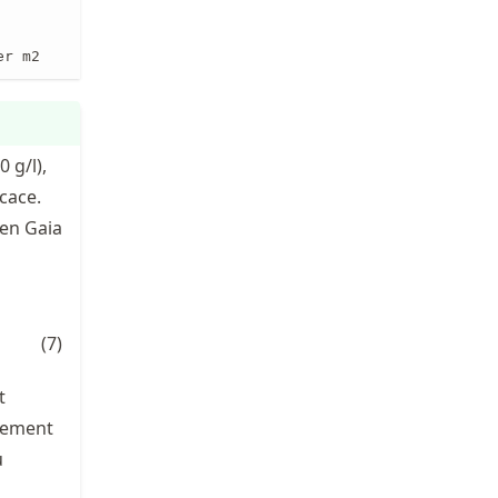
er m2
 g/l),
icace.
 en Gaia
^n
(
7
)
t
èrement
u