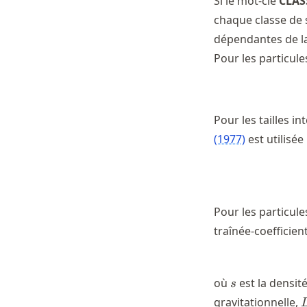
Si le mot-clé
CLAS
chaque classe de 
dépendantes de la 
Pour les particules
Pour les tailles in
(1977)
est utilisée 
Pour les particule
traînée-coefficient
s
où
est la densit
s
gravitationnelle,