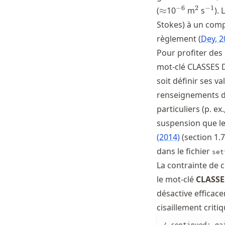
\approx
^{-6}
^{2}
^{-1
−
6
2
−
1
(
≈
10
m
s
).
Stokes) à un com
règlement
Dey, 2
Pour profiter des
mot-clé CLASSES D
soit définir ses v
renseignements dé
particuliers (p. e
suspension que le
(2014)
(section 1.7
dans le fichier
set
La contrainte de c
le mot-clé
CLASSE
désactive efficace
cisaillement criti
/ continued: ga