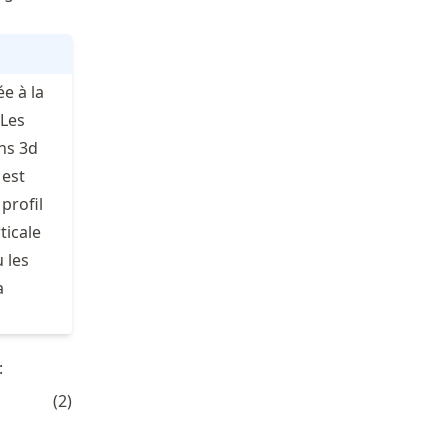
e à la
 Les
ans 3d
 est
profil
ticale
 les
a
t
:
sigma_s}
(
2
)