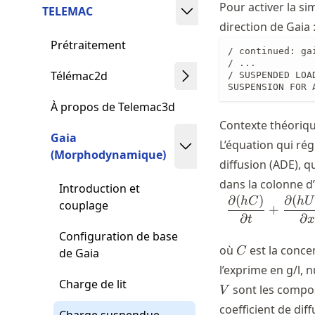
Pour activer la si
TELEMAC
direction de Gaia 
Prétraitement
/ continued: ga
/ ...

Télémac2d
/ SUSPENDED LOAD
SUSPENSION FOR 
À propos de Telemac3d
Contexte théoriq
Gaia
L’équation qui rég
(Morphodynamique)
diffusion (ADE), 
dans la colonne d’
Introduction et
∂
(
)
∂
(
h
C
h
U
couplage
+
∂
∂
t
Configuration de base
C
où
est la conc
C
de Gaia
l’exprime en g/l,
Charge de lit
sont les compo
V
coefficient de di