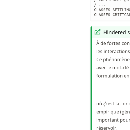
/ ...

CLASSES SETTLIN
CLASSES CRITICA
Hindered s
À de fortes co
les interactions
Ce phénomène,
avec le mot-clé
formulation en 
\phi
où
est la con
ϕ
empirique (géné
important pour
réservoir.