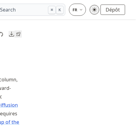
Search
Dépôt
⌘
K
Downloads
 column,
ward-
c
iffusion
requires
up of the