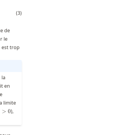
 - \frac{\tau}{\tau_{cd}} \right) \quad \text{if } 
(
3
)
te de
r le
 est trop
 la
it en
e
a limite
s
>
0
),
0
s