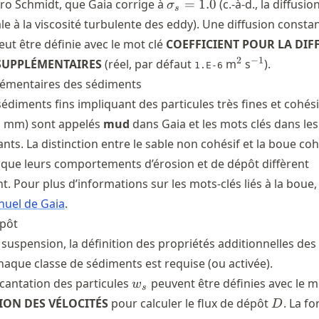
\sigma_s
ro Schmidt, que Gaia corrige à
=
1.0
(c.-à-d., la diffusio
σ
s
= 1.0
e à la viscosité turbulente des eddy). Une diffusion consta
ut être définie avec le mot clé
COEFFICIENT POUR LA DIF
^2
^{-1}
2
−
1
SUPPLÉMENTAIRES
(réel, par défaut
m
s
).
1.E-6
émentaires des sédiments
édiments fins impliquant des particules très fines et cohés
,1 mm) sont appelés
mud
dans Gaia et les mots clés dans les
ts. La distinction entre le sable non cohésif et la boue coh
que leurs comportements d’érosion et de dépôt diffèrent
Pour plus d’informations sur les mots-clés liés à la boue, 
uel de Gaia
.
pôt
suspension, la définition des propriétés additionnelles des
aque classe de sédiments est requise (ou activée).
w_{s}
écantation des particules
peuvent être définies avec le m
w
s
D
ION DES VÉLOCITÉS
pour calculer le flux de dépôt
. La f
D