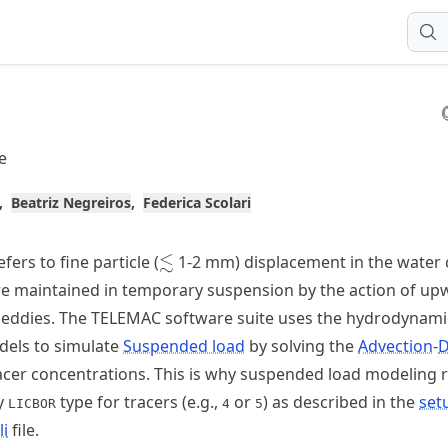
e
Beatriz Negreiros
Federica Scolari
\lesssim
≲
fers to fine particle (
1-2 mm) displacement in the water
re maintained in temporary suspension by the action of up
 eddies. The TELEMAC software suite uses the hydrodynami
els to simulate
Suspended load
by solving the
Advection
-
D
acer concentrations. This is why suspended load modeling 
y
type for tracers (e.g.,
or
) as described in the
set
LICBOR
4
5
li
file.