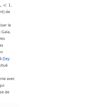
_p
≪
1
,
p
 1
nt) de
iser le
 Gaia,
Des
as
en
 à
Dey
situé
inie avec
2}
qui
sse de