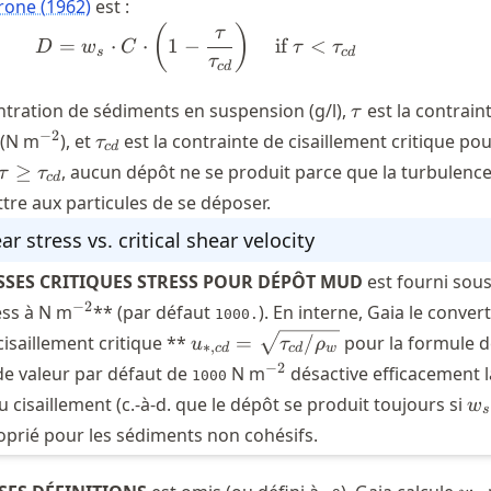
rone (1962)
est :
D = w_{s} \cdot C \cdot \left(1
(
)
τ
=
⋅
⋅
1
−
if
<
D
w
C
τ
τ
s
c
d
τ
c
d
\tau
ntration de sédiments en suspension (g/l),
est la contrain
τ
^{-2}
\tau_{cd}
−
2
t (N m
), et
est la contrainte de cisaillement critique pou
τ
c
d
\tau \geq
≥
, aucun dépôt ne se produit parce que la turbulence
τ
τ
c
d
\tau_{cd}
tre aux particules de se déposer.
ear stress vs. critical shear velocity
SSES CRITIQUES STRESS POUR DÉPÔT MUD
est fourni sous
^{-2}
−
2
ess à N m
** (par défaut
). En interne, Gaia le convert
1000.
u_{*,cd} =
cisaillement critique **
=
/
pour la formule d
u
τ
ρ
∗
,
c
d
c
d
w
\sqrt{\tau_{cd}/\rho_w}
^{-2}
−
2
de valeur par défaut de
N m
désactive efficacement l
1000
w_
u cisaillement (c.-à-d. que le dépôt se produit toujours si
w
s
> 
oprié pour les sédiments non cohésifs.
w_