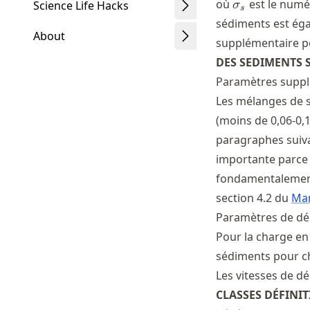
\sigma_s
où
est le numé
Science Life Hacks
σ
s
sédiments est égal
About
supplémentaire pe
DES SEDIMENTS 
Paramètres suppl
Les mélanges de s
Schwindt
(moins de 0,06-0
paragraphes suivan
importante parce 
fondamentalement. 
section 4.2 du
Man
Paramètres de dé
Pour la charge en 
sédiments pour ch
Les vitesses de d
CLASSES DÉFINIT