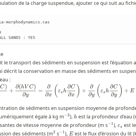
mulation de la charge suspendue, ajouter ce qui suit au fichi
:
ia-morphodynamics.cas



ALL SANDS : YES
ue
it le transport des sédiments en suspension est l’équation 
qui décrit la conservation en masse des sédiments en suspe
eau :
)
∂
(
)
∂
∂
∂
∂
\frac{\partial (hC)}{\partial t}
(
)
(
)
C
hV
C
C
C
+
=
+
+
ε
h
ε
h
E
s
s
∂
∂
∂
∂
∂
x
y
x
x
y
y
entration de sédiments en suspension moyenne de profonde
^{-3}
h
−
3
 numériquement égale à kg m
),
est la profondeur d’eau 
h
^{-1}
\vareps
−
1
santes de vitesse moyenne de profondeur (m s
),
est l
ε
s
^2
^{-1}
E
2
−
1
ffusion des sédiments (m
s
),
est le flux d’érosion du lit 
E