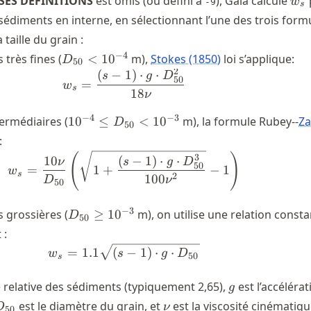
SES DÉFINITIONS
est omis (ou défini à
), Gaia calcule
w
-9
s
sédiments en interne, en sélectionnant l’une des trois form
taille du grain :
D_{50}
−
4
 très fines (
<
1
0
m),
Stokes (1850)
loi s’applique:
D
50
<
2
(
−
1
)
⋅
⋅
w_{s} = \frac{(s-1) \cdot g \c
s
g
D
50
=
w
10^{-4}
s
18
ν
10^{-4}
−
4
−
3
termédiaires (
1
0
≤
<
1
0
m), la formule Rubey--
Z
D
50
\leq
:
D_{50}
(
)
w_{s} = \frac{10\nu}{D_{50}}\l
3
10
(
−
1
)
⋅
⋅
ν
s
g
D
<
50
=
1
+
−
1
w
s
2
100
D
ν
10^{-3}
50
D_{50}
−
3
s grossières (
≥
1
0
m), on utilise une relation const
D
50
\geq
 :
10^{-3}
w_{s} = 1.1\sqrt{(s-1) \cdot g
=
1.1
(
−
1
)
⋅
⋅
w
s
g
D
50
s
g
é relative des sédiments (typiquement 2,65),
est l’accélérat
g
D_{50}
\nu
est le diamètre du grain, et
est la viscosité cinématiqu
D
ν
50