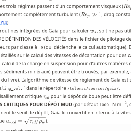
}
Re
 Les trois régimes passent d’un comportement visqueux (
R
e
\ll
Re_p
portement complètement turbulent (
≫
1
, drag consta
R
e
p
\gg
014
.
1
w_{s}
 routines intégrées de Gaia pour calculer
, soit ne pas util
w
s
E DÉFINITION DES VÉLOCITÉS dans le fichier de pilotage de
aleurs par classe à
(qui déclenche le calcul automatique). 
-9
taillés sur le calcul des vitesses de décantation pour des c
x., calcul de la charge en suspension pour d’autres matières 
s sédiments minéraux) peuvent être trouvés, par exemple,
 du livre). L’algorithme de vitesse de règlement de Gaia est 
dans le répertoire
.
tling_vel.f
/telemac/sources/gaia/
\tau_{cd}
isaillement critique
pour le dépôt de boue peut être déf
τ
c
d
^{-
−
2
S CRITIQUES POUR DÉPÔT MUD
(par défaut
N m
, 
1000.
ment le seuil de dépôt; Gaia le convertit en interne à la vite
u_{*,cd} =
que
=
/
).
u
τ
ρ
∗
,
c
d
c
d
w
\sqrt{\tau_{cd}/\rho_w}
ia-morphodynamics.cas
