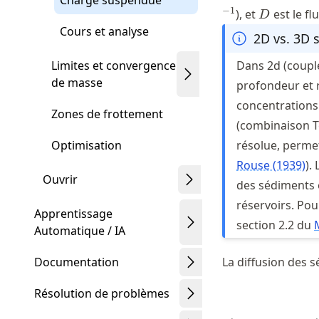
Charge suspendue
D
−
1
), et
est le fl
D
Cours et analyse
2D vs. 3D
Limites et convergence
Dans 2d (couple
de masse
profondeur et 
concentrations 
Zones de frottement
(combinaison T
Optimisation
résolue, permet
Rouse (1939)
).
Ouvrir
des sédiments 
réservoirs. Pou
Apprentissage
section 2.2 du
Automatique / IA
Documentation
La diffusion des 
Résolution de problèmes