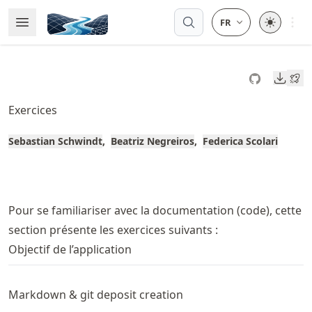
Skip
Open 
Open Menu
Made with MyST
to
article
frontmatter
Downl
Skip
to
Exercices
article
content
Sebastian Schwindt
Beatriz Negreiros
Federica Scolari
Pour se familiariser avec la documentation (code), cette
section présente les exercices suivants :
Objectif de l’application
Markdown & git deposit creation