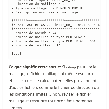
- Dimension du maillage : 2

- Type du maillage : MED_NON_STRUCTURE

- Description associee au maillage :

(*************************************************
(* MAILLAGE DE CALCUL |Mesh_Hn_1| n°01 A L'ETAPE D
(*************************************************
- Nombre de noeuds : 243

- Nombre de mailles de type MED_SEG2 : 80

- Nombre de mailles de type MED_TRIA3 : 404

- Nombre de familles : 15

[...]
Ce que signifie cette sortie:
Si
peut lire le
mdump
maillage, le fichier maillage lui-même est correct
et les erreurs de calcul potentielles proviennent
d’autres fichiers comme le fichier de direction ou
les conditions limites. Sinon, réviser le fichier
maillage et résoudre tout problème potentiel.
Limites