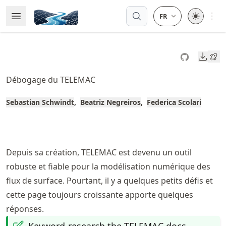
Skip
Open 
Open Menu
Made with MyST
to
article
frontmatter
Downl
Skip
to
Débogage du TELEMAC
article
content
Sebastian Schwindt
Beatriz Negreiros
Federica Scolari
Depuis sa création, TELEMAC est devenu un outil
robuste et fiable pour la modélisation numérique des
flux de surface. Pourtant, il y a quelques petits défis et
cette page toujours croissante apporte quelques
réponses.