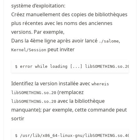
système d’exploitation:
Créez manuellement des copies de bibliothèques
plus récentes avec les noms des anciennes
versions. Par exemple,
Dans la 4ème ligne après avoir lancé
,
./salome
peut inviter
Kernel/Session
$ error while loading [...] libSOMETHING.so.20 can
Identifiez la version installée avec
whereis
(remplacez
libSOMETHING.so.20
avec la bibliothèque
libSOMETHING.so.20
manquante); par exemple, cette commande peut
sortir
$ /usr/lib/x86_64-linux-gnu/libSOMETHING.so.40