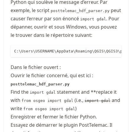
Python qui soulève le message d’erreur. Par
exemple, le script
peut
posttelemac_hdf_parser.py
causer l’erreur par son énoncé
. Pour
import gdal
dépanner, ouvrir et sous Windows, vous pouvez
le trouver dans le répertoire suivant:
C:\Users\USERNAME\AppData\Roaming\QGIS\QGIS3\profi
Dans le fichier ouvert :
Ouvrir le fichier concerné, qui est ici :
posttelemac_hdf_parser.py
Find the
statement and **replace it
import gdal
with
(i.e.,
and
from osgeo import gdal
import gdal
write
)
from osgeo import gdal
Enregistrer et fermer le fichier Python.
Essayez de démarrer le plugin PostTelemac. Il