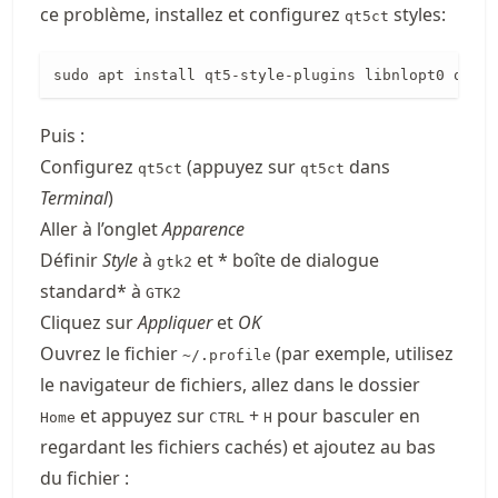
ce problème, installez et configurez
styles:
qt5ct
sudo apt install qt5-style-plugins libnlopt0 qt5ct
Puis :
Configurez
(appuyez sur
dans
qt5ct
qt5ct
Terminal
)
Aller à l’onglet
Apparence
Définir
Style
à
et * boîte de dialogue
gtk2
standard* à
GTK2
Cliquez sur
Appliquer
et
OK
Ouvrez le fichier
(par exemple, utilisez
~/.profile
le navigateur de fichiers, allez dans le dossier
et appuyez sur
+
pour basculer en
Home
CTRL
H
regardant les fichiers cachés) et ajoutez au bas
du fichier :