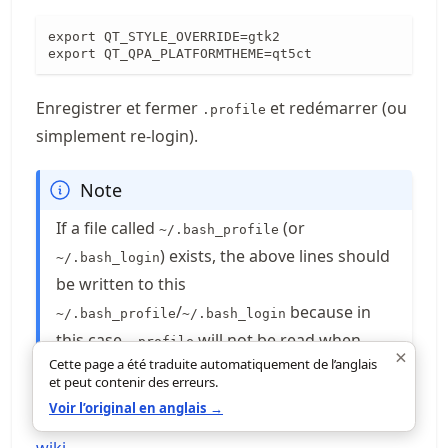
export QT_STYLE_OVERRIDE=gtk2

export QT_QPA_PLATFORMTHEME=qt5ct
Enregistrer et fermer
et redémarrer (ou
.profile
simplement re-login).
Note
If a file called
(or
~/.bash_profile
) exists, the above lines should
~/.bash_login
be written to this
/
because in
~/.bash_profile
~/.bash_login
this case,
will not be read when
.profile
×
Cette page a été traduite automatiquement de l’anglais
logging in.
et peut contenir des erreurs.
Voir l’original en anglais →
En savoir plus sur
Qt
à
archlinux.org
et dans
arch