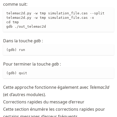
comme suit:
telemac2d.py -w tmp simulation_file.cas --split

telemac2d.py -w tmp simulation_file.cas -x

cd tmp

gdb ./out_telemac2d
Dans la touche
gdb
:
(gdb) run
Pour terminer la touche
gdb
:
(gdb) quit
Cette approche fonctionne également avec
Telemac3d
(et d’autres modules).
Corrections rapides du message d’erreur
Cette section énumère les corrections rapides pour
certains messages d’erreur fréquents.