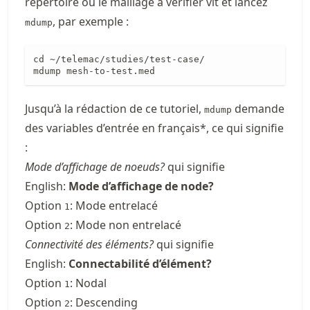
répertoire où le maillage à vérifier vit et lancez
, par exemple :
mdump
cd ~/telemac/studies/test-case/

mdump mesh-to-test.med
Jusqu’à la rédaction de ce tutoriel,
demande
mdump
des variables d’entrée en français*, ce qui signifie
:
Mode d’affichage de noeuds?
qui signifie
English:
Mode d’affichage de node?
Option
: Mode entrelacé
1
Option
: Mode non entrelacé
2
Connectivité des éléments?
qui signifie
English:
Connectabilité d’élément?
Option
: Nodal
1
Option
: Descending
2