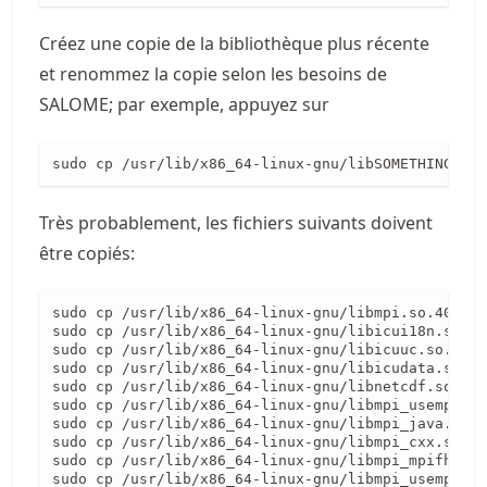
Créez une copie de la bibliothèque plus récente
et renommez la copie selon les besoins de
SALOME; par exemple, appuyez sur
sudo cp /usr/lib/x86_64-linux-gnu/libSOMETHING.so.
Très probablement, les fichiers suivants doivent
être copiés:
sudo cp /usr/lib/x86_64-linux-gnu/libmpi.so.40 /us
sudo cp /usr/lib/x86_64-linux-gnu/libicui18n.so.63
sudo cp /usr/lib/x86_64-linux-gnu/libicuuc.so.63 /
sudo cp /usr/lib/x86_64-linux-gnu/libicudata.so.63
sudo cp /usr/lib/x86_64-linux-gnu/libnetcdf.so.13 
sudo cp /usr/lib/x86_64-linux-gnu/libmpi_usempif08
sudo cp /usr/lib/x86_64-linux-gnu/libmpi_java.so.4
sudo cp /usr/lib/x86_64-linux-gnu/libmpi_cxx.so.40
sudo cp /usr/lib/x86_64-linux-gnu/libmpi_mpifh.so.
sudo cp /usr/lib/x86_64-linux-gnu/libmpi_usempi_ig