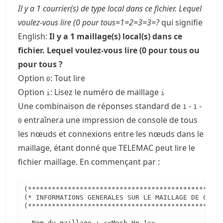
Il y a 1 courrier(s) de type local dans ce fichier. Lequel
voulez-vous lire (0 pour tous=1=2=3=3=?
qui signifie
English:
Il y a 1 maillage(s) local(s) dans ce
fichier. Lequel voulez-vous lire (0 pour tous ou
pour tous ?
Option
: Tout lire
0
Option
: Lisez le numéro de maillage
i
i
Une combinaison de réponses standard de
-
-
1
1
entraînera une impression de console de tous
0
les nœuds et connexions entre les nœuds dans le
maillage, étant donné que TELEMAC peut lire le
fichier maillage. En commençant par :
(*************************************************
(* INFORMATIONS GENERALES SUR LE MAILLAGE DE CALCU
(*************************************************
- Nom du maillage : <<Mesh_Hn_1>>
