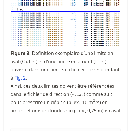
Figure
3
:
Définition exemplaire d’une limite en
aval (Outlet) et d’une limite en amont (Inlet)
ouverte dans une limite. cli fichier correspondant
à
Fig.
2
.
Ainsi, ces deux limites doivent être référencées
dans le fichier de direction (
) comme suit
*.cas
^3
3
pour prescrire un débit
(p. ex., 10 m
/s) en
Q
amont et une profondeur
(p. ex., 0,75 m) en aval
H
: