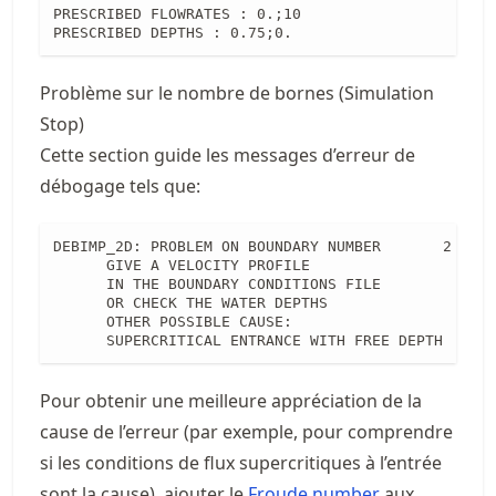
PRESCRIBED FLOWRATES : 0.;10

PRESCRIBED DEPTHS : 0.75;0.
Problème sur le nombre de bornes (Simulation
Stop)
Cette section guide les messages d’erreur de
débogage tels que:
DEBIMP_2D: PROBLEM ON BOUNDARY NUMBER       2

      GIVE A VELOCITY PROFILE

      IN THE BOUNDARY CONDITIONS FILE

      OR CHECK THE WATER DEPTHS

      OTHER POSSIBLE CAUSE:

      SUPERCRITICAL ENTRANCE WITH FREE DEPTH
Pour obtenir une meilleure appréciation de la
cause de l’erreur (par exemple, pour comprendre
si les conditions de flux supercritiques à l’entrée
sont la cause), ajouter le
Froude number
aux