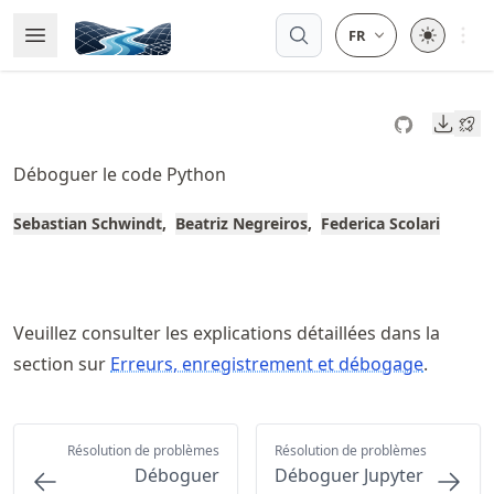
Skip
Open 
Open Menu
Made with MyST
to
article
frontmatter
Downl
Skip
to
Déboguer le code Python
article
content
Sebastian Schwindt
Beatriz Negreiros
Federica Scolari
Veuillez consulter les explications détaillées dans la
section sur
Erreurs, enregistrement et débogage
.
Résolution de problèmes
Résolution de problèmes
Déboguer
Déboguer Jupyter