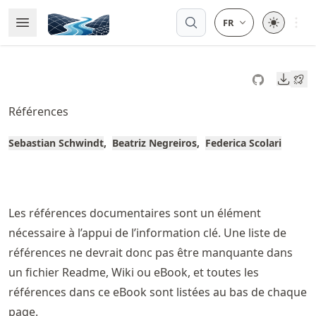
Skip
Open 
Open Menu
Made with MyST
to
article
frontmatter
Downl
Skip
to
Références
article
content
Sebastian Schwindt
Beatriz Negreiros
Federica Scolari
Les références documentaires sont un élément
nécessaire à l’appui de l’information clé. Une liste de
références ne devrait donc pas être manquante dans
un fichier Readme, Wiki ou eBook, et toutes les
références dans ce eBook sont listées au bas de chaque
page.