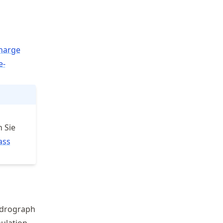
charge
e-
n Sie
ass
ydrograph