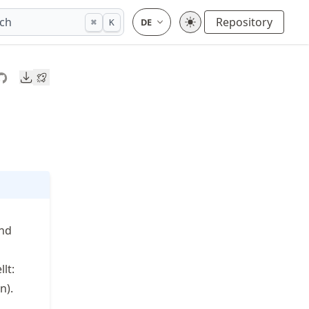
ch
Repository
⌘
K
Downloads
nd
lt:
n).