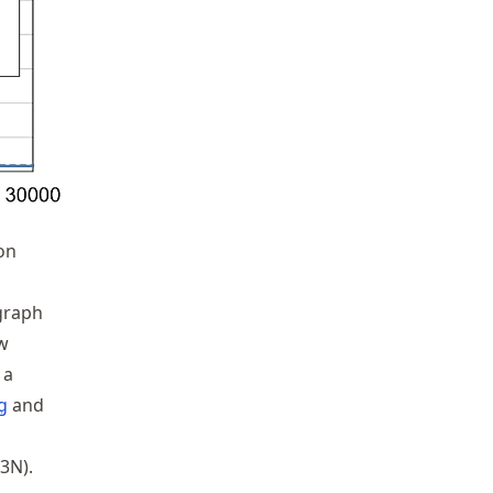
on
graph
ow
 a
g
and
3N).