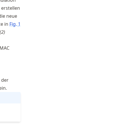
ulation
erstellen
die neue
te in
Fig.
1
(2)
LEMAC
 der
ein.