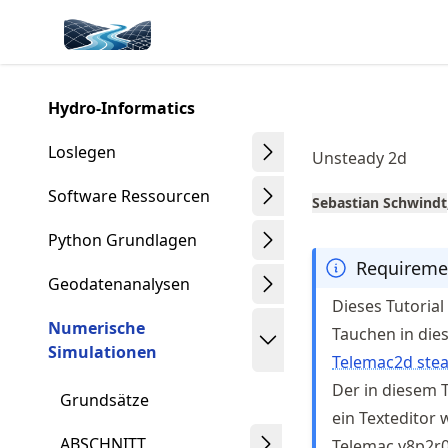
Skip
Made with MyST
to
article
frontmatter
Hydro-Informatics
Skip
to
Loslegen
Unsteady 2d
article
content
Software Ressourcen
Sebastian Schwindt
Python Grundlagen
Requireme
Geodatenanalysen
Dieses Tutorial
Numerische
Tauchen in dies
Simulationen
Telemac2d ste
Der in diesem T
Grundsätze
ein Texteditor 
ABSCHNITT
Telemac v8p2r0