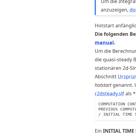
Um die Integra
anzuzeigen,
do
Hotstart anfängl
Die folgenden Be
manual
.
Um die Berechnun
die quasi-steady 
stationären 2d-S
Abschnitt
Ursprü
hotstart
genannt. U
r2dsteady.slf
als *
COMPUTATION CONT
PREVIOUS COMPUT
/ INITIAL TIME 
Ein
INITIAL TIME