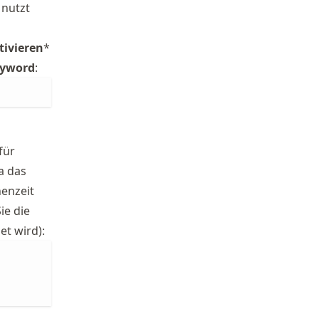
 nutzt
tivieren
*
eyword
:
für
Da das
henzeit
ie die
et wird):