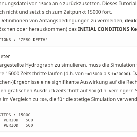
hnungsdatei von
an
zurückzusetzen. Dieses Tutorial
15000
0
ch nicht und setzt sich zum Zeitpunkt 15000 fort.
efinitionen von Anfangsbedingungen zu vermeiden,
deak
öschen oder herauskommen) das
INITIAL CONDITIONS K
TIONS : 'ZERO DEPTH'
eter
rgestellte Hydrograph zu simulieren, muss die Simulation 
e 15000 Zeitschritte laufen (d.h. von
bis
). 
t=15000
t=30000
hen-)Ergebnisse eine signifikante Auswirkung auf die Rec
den grafischen Ausdruckzeitschritt auf
(d.h. verringern S
500
 im Vergleich zu
, die für die stetige Simulation verwend
200
TEPS : 15000

 PERIOD : 500

T PERIOD : 500