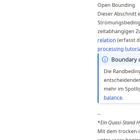
Open Bounding
Dieser Abschnitt 
Strömungsbedingu
zeitabhängigen Z
relation
(erfasst 
processing tutori
Boundary 
Die Randbeding
entscheidendes 
mehr im Spotli
balance
.
--
*
Ein Quasi-Stand H
Mit dem trocken-in