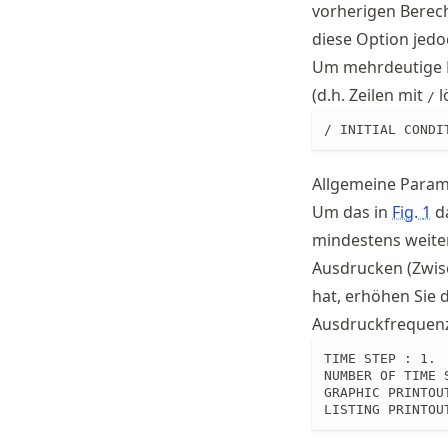
vorherigen Berec
diese Option jedo
Um mehrdeutige D
(d.h. Zeilen mit
l
/
/ INITIAL CONDI
Allgemeine Param
Um das in
Fig.
1
da
mindestens weiter
Ausdrucken (Zwisc
hat, erhöhen Sie 
Ausdruckfrequenz
TIME STEP : 1.

NUMBER OF TIME S
GRAPHIC PRINTOUT
LISTING PRINTOU