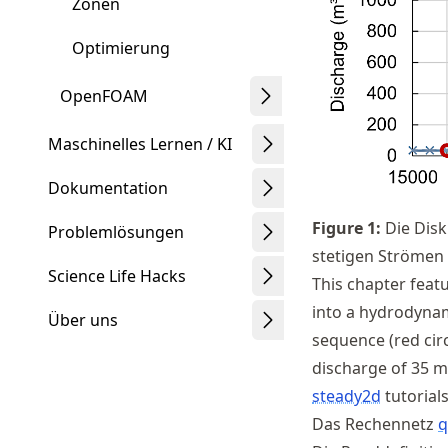
Zonen
Optimierung
OpenFOAM
Maschinelles Lernen / KI
Dokumentation
Figure
1
:
Die Disk
Problemlösungen
stetigen Strömen (
Science Life Hacks
This chapter feat
into a hydrodynam
Über uns
sequence (red cir
discharge of 35 m
steady2d
tutorial
Das Rechennetz
q
Schwindt