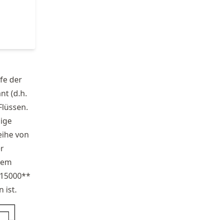
fe der
nt (d.h.
Flüssen.
gige
eihe von
er
esem
 15000**
 ist.