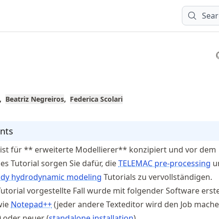
Sear
Beatriz Negreiros
Federica Scolari
nts
 ist für ** erweiterte Modellierer** konzipiert und vor dem
es Tutorial sorgen Sie dafür, die
TELEMAC pre-processing
u
ady hydrodynamic modeling
Tutorials zu vervollständigen.
utorial vorgestellte Fall wurde mit folgender Software erstel
wie
Notepad++
(jeder andere Texteditor wird den Job mache
 oder neuer (
standalone installation
).