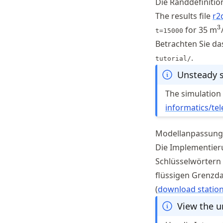
Die Randdefiniti
The results file
r2
^
3
for 35 m
t=15000
Betrachten Sie da
.
tutorial/
Unsteady s
The simulation f
informatics
/te
Modellanpassun
Die Implementier
Schlüsselwörtern 
flüssigen Grenzda
(
download statio
View the u