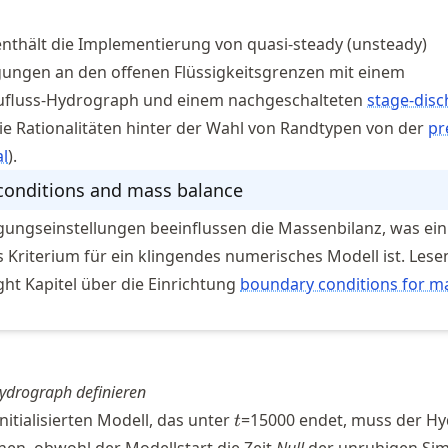
enthält die Implementierung von quasi-steady (unsteady)
ngen an den offenen Flüssigkeitsgrenzen mit einem
ufluss-Hydrograph und einem nachgeschalteten
stage-dis
die Rationalitäten hinter der Wahl von Randtypen von der
pr
al
).
conditions and mass balance
ungseinstellungen beeinflussen die Massenbilanz, was ein
Kriterium für ein klingendes numerisches Modell ist. Lese
ght Kapitel über die Einrichtung
boundary conditions for m
ydrograph definieren
t
itialisierten Modell, das unter
=15000 endet, muss der H
t