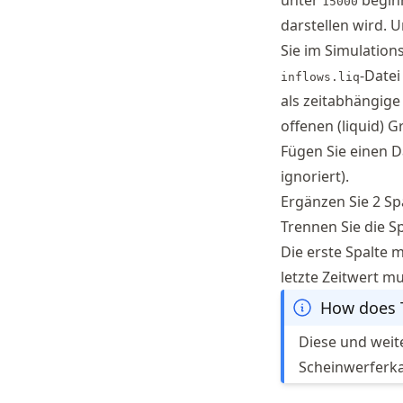
unter
beginn
15000
darstellen wird.
Sie im Simulatio
-Datei
inflows.liq
als zeitabhängige
offenen (liquid) G
Fügen Sie einen 
ignoriert).
Ergänzen Sie 2 Spa
Trennen Sie die S
Die erste Spalte 
letzte Zeitwert mu
How does T
Diese und weit
Scheinwerferka