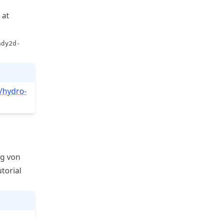
 at
ady2d-
/hydro
-
ng von
torial