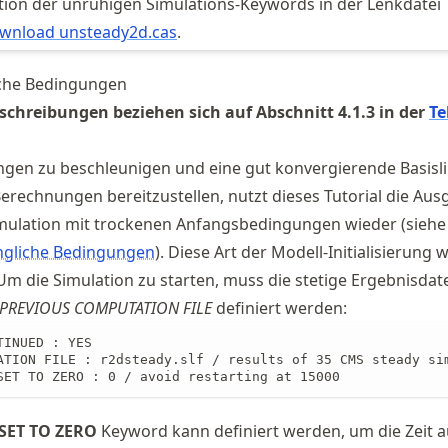
tion der unruhigen Simulations-Keywords in der Lenkdatei
wnload unsteady2d.cas
.
iche Bedingungen
schreibungen beziehen sich auf Abschnitt 4.1.3 in der
Te
gen zu beschleunigen und eine gut konvergierende Basisli
Berechnungen bereitzustellen, nutzt dieses Tutorial die Aus
imulation mit trockenen Anfangsbedingungen wieder (siehe
ngliche Bedingungen
). Diese Art der Modell-Initialisierung 
m die Simulation zu starten, muss die stetige Ergebnisdat
PREVIOUS COMPUTATION FILE
definiert werden:
INUED : YES

ATION FILE : r2dsteady.slf / results of 35 CMS steady sim
SET TO ZERO : 0 / avoid restarting at 15000
 SET TO ZERO
Keyword kann definiert werden, um die Zeit a