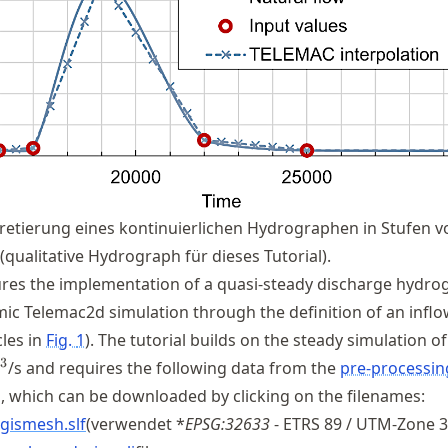
retierung eines kontinuierlichen Hydrographen in Stufen v
qualitative Hydrograph für dieses Tutorial).
ures the implementation of a quasi-steady discharge hydro
ic Telemac2d simulation through the definition of an infl
cles in
Fig.
1
). The tutorial builds on the steady simulation of
^3
3
/s and requires the following data from the
pre-processin
s, which can be downloaded by clicking on the filenames:
gismesh.slf
(verwendet *
EPSG:32633
- ETRS 89 / UTM-Zone 3