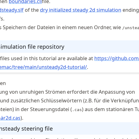
onen
boundaries.cli
file.
dsteady.slf
of the
dry initialized steady 2d simulation
ending
3
/s.
s Speichern der Dateien in einem neuen Ordner, wie
/unste
imulation file repository
iles used in this tutorial are available at
https://
github
.com
lemac
/tree
/main
/unsteady2d
-tutorial/
.
gen
ung von unruhigen Strömen erfordert die Anpassung von
und zusätzlichen Schlüsselwörtern (z.B. für die Verknüpfu
teien) in der Steuerungsdatei (
) aus dem stationären Tu
.cas
när2d.cas
).
nsteady steering file