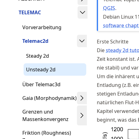
QGIS
.
TELEMAC
Debian Linux 11
software chapt
Vorverarbeitung
Telemac2d
Erste Schritte
Die
steady 2d tuto
Steady 2d
Zeit konstant ist.
nie stabil) und va
Unsteady 2d
Um die inhärent u
Über Telemac3d
Entladung (z.B. e
stetigen Entladun
Gaia (Morphodynamik)
natürlichen Flut-
Kapitel verwendet
Grenzen und
Massenkonvergenz
beginnt, was das E
Friktion (Roughness)