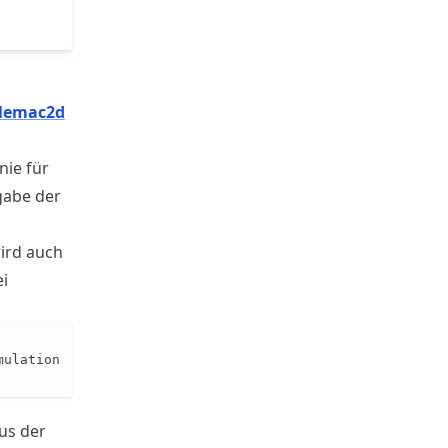
lemac2d
nie für
gabe der
wird auch
ei
ulation

us der