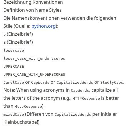
Bezeichnung Konventionen
Definition von Name Styles
Die Namenskonventionen verwenden die folgenden
Stile (Quelle:
python.org
):
(Einzelbrief)
b
(Einzelbrief)
B
lowercase
lower_case_with_underscores
UPPERCASE
UPPER_CASE_WITH_UNDERSCORES
or
or
or
.
CamelCase
CapWords
CapitalizedWords
StudlyCaps
Note: When using acronyms in
, capitalize all
CapWords
the letters of the acronym (e.g.,
is better
HTTPResponse
than
).
HttpResponse
(Differen von
per initialer
mixedCase
CapitalizedWords
Kleinbuchstabe!)