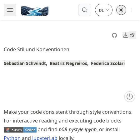
Skip
Open 
Open Menu
Made with MyST
to
article
frontmatter
Downl
Skip
to
Code Stil und Konventionen
article
content
Sebastian Schwindt
Beatriz Negreiros
Federica Scolari
Make your code consistent through style conventions.
For interactive reading and executing code blocks
and find
b08-pystyle.ipynb
, or install
Python
and
JupyterLab
locally.