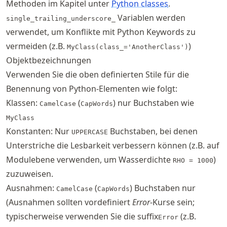
Methoden im Kapitel unter
Python classes
.
Variablen werden
single_trailing_underscore_
verwendet, um Konflikte mit Python Keywords zu
vermeiden (z.B.
)
MyClass(class_='AnotherClass')
Objektbezeichnungen
Verwenden Sie die oben definierten Stile für die
Benennung von Python-Elementen wie folgt:
Klassen:
(
) nur Buchstaben wie
CamelCase
CapWords
MyClass
Konstanten: Nur
Buchstaben, bei denen
UPPERCASE
Unterstriche die Lesbarkeit verbessern können (z.B. auf
Modulebene verwenden, um Wasserdichte
)
RHO = 1000
zuzuweisen.
Ausnahmen:
(
) Buchstaben nur
CamelCase
CapWords
(Ausnahmen sollten vordefiniert
Error
-Kurse sein;
typischerweise verwenden Sie die suffix
(z.B.
Error