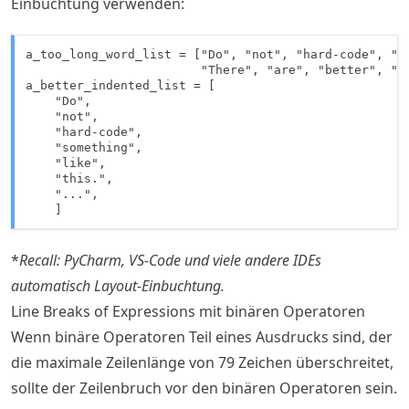
Einbuchtung verwenden:
a_too_long_word_list = ["Do", "not", "hard-code", "so
                        "There", "are", "better", "wa
a_better_indented_list = [

    "Do",

    "not",

    "hard-code",

    "something",

    "like",

    "this.",

    "...",

    ]
*
Recall: PyCharm, VS-Code und viele andere IDEs
automatisch Layout-Einbuchtung.
Line Breaks of Expressions mit binären Operatoren
Wenn binäre Operatoren Teil eines Ausdrucks sind, der
die maximale Zeilenlänge von 79 Zeichen überschreitet,
sollte der Zeilenbruch vor den binären Operatoren sein.