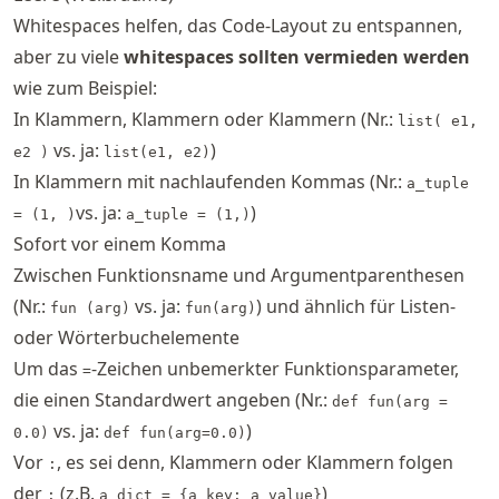
Whitespaces helfen, das Code-Layout zu entspannen,
aber zu viele
whitespaces sollten vermieden werden
wie zum Beispiel:
In Klammern, Klammern oder Klammern (Nr.:
list( e1,
vs. ja:
)
e2 )
list(e1, e2)
In Klammern mit nachlaufenden Kommas (Nr.:
a_tuple
vs. ja:
)
= (1, )
a_tuple = (1,)
Sofort vor einem Komma
Zwischen Funktionsname und Argumentparenthesen
(Nr.:
vs. ja:
) und ähnlich für Listen-
fun (arg)
fun(arg)
oder Wörterbuchelemente
Um das
-Zeichen unbemerkter Funktionsparameter,
=
die einen Standardwert angeben (Nr.:
def fun(arg =
vs. ja:
)
0.0)
def fun(arg=0.0)
Vor
, es sei denn, Klammern oder Klammern folgen
:
der
(z.B.
)
:
a_dict = {a_key: a_value}