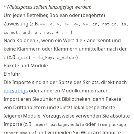
*
Whitespaces sollten hinzugefügt werden
:
Um jeden Betreiber, Boolean oder (begehrte)
Zuweisung (z.B.
==, <, >, !=, <=, >=, in, not in, is,
)
is not, and, or, not, +=, -=
Nach Kolonen
, wenn ein Wert die
anerkennt und
:
:
keine Klammern oder Klammern unmittelbar nach der
(z.B.
)
:
a_dict = {a_key: a_value}
Pakete und Module
Einfuhr
Die Importe sind an der Spitze des Skripts, direkt nach
docstrings
oder anderen Modulkommentaren.
Importieren Sie zunächst Bibliotheken, dann Pakete
von Drittanbietern und zuletzt lokal gespeicherte
(eigene) Module. Vorzugsweise verwenden Sie absolute
Importe (z.B.
oder
import package.module
from package
) und vermeiden Sie Wildcard-Importe
import module