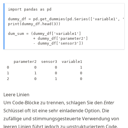
import pandas as pd

dummy_df = pd.get_dummies(pd.Series(['variable1', 'pa
print(dummy_df.head(3))

dum_sum = (dummy_df['variable1']

           + dummy_df['parameter2']

           - dummy_df['sensor3'])
   parameter2  sensor3  variable1

0           0        0          1

1           1        0          0

Leere Linien
Um Code-Blöcke zu trennen, schlagen Sie den
Enter
Schlüssel oft ist eine sehr einladende Option. Die
zufällige und stimmungsgesteuerte Verwendung von
leeren Linien führt jedoch zu unstrukturiertem Code.