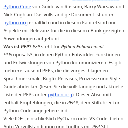
Python Code
von Guido van Rossum, Barry Warsaw und
Nick Coghlan. Das vollständige Dokument ist unter
python.org
erhältlich und in diesem Kapitel sind nur
Aspekte mit Relevanz für die in diesem eBook gezeigten
Anwendungen aufgeführt.
Was ist
PEP
?
PEP
steht für
P
ython
E
nhancement
**P
roposals*, in denen Python-Entwickler Funktionen
und Entwicklungen von Python kommunizieren. Es gibt
mehrere tausend PEPs, die die vorgeschlagenen
Sprachmerkmale, Bugfix-Releases, Prozesse und Style-
Guide abdecken (lesen Sie die vollständige und aktuelle
Liste der PEPs unter
python.org
). Dieser Abschnitt
enthält Empfehlungen, die in
PEP
8, dem Stilführer für
Python-Code angegeben sind.
Viele IDEs, einschließlich PyCharm oder VS-Code, bieten
Auto-Vervollständigung und Tooltips mit
PEP
-Stil