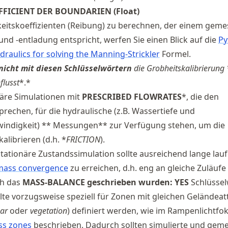
ICIENT DER BOUNDARIEN (Float)
eitskoeffizienten (Reibung) zu berechnen, der einem gem
und -entladung entspricht, werfen Sie einen Blick auf die
Py
draulics for solving the Manning-Strickler
Formel.
nicht mit diesen Schlüsselwörtern
die Grobheitskalibrierung 
flusst
*.
*
näre Simulationen mit
PRESCRIBED FLOWRATES
*, die den
rechen, für die hydraulische (z.B. Wassertiefe und
ndigkeit) ** Messungen** zur Verfügung stehen, um die
alibrieren (d.h. *
FRICTION
).
stationäre Zustandssimulation sollte ausreichend lange lauf
mass convergence
zu erreichen, d.h. eng an gleiche Zuläufe
ch das
MASS-BALANCE geschrieben wurden: YES
Schlüssel
llte vorzugsweise speziell für Zonen mit gleichen Geländeat
ar
oder
vegetation
) definiert werden, wie im Rampenlichtfo
ss zones
beschrieben. Dadurch sollten simulierte und gem