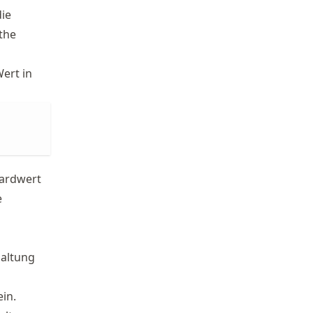
die
the
ert in
ardwert
e
haltung
ein.