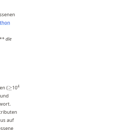
essenen
thon
** die
\geq
^4
4
en (
≥
10
 und
wort.
tributen
kus auf
essene