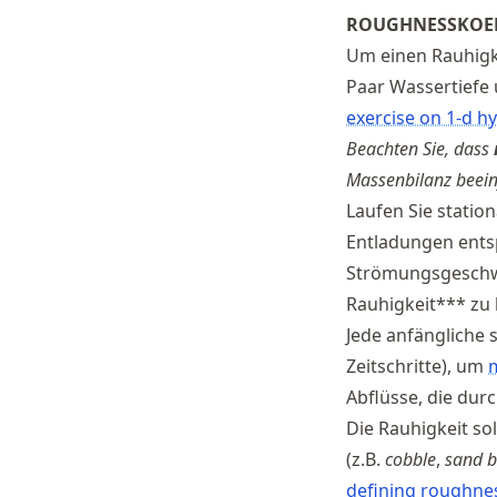
ROUGHNESSKOEFF
Schwindt
Um einen Rauhigk
Paar Wassertiefe 
exercise on 1-d hy
Beachten Sie, dass
Massenbilanz beein
Laufen Sie statio
Entladungen entsp
Strömungsgeschwi
Rauhigkeit*** zu k
Jede anfängliche 
Zeitschritte), um
Abflüsse, die dur
Die Rauhigkeit so
(z.B.
cobble
,
sand b
defining roughne