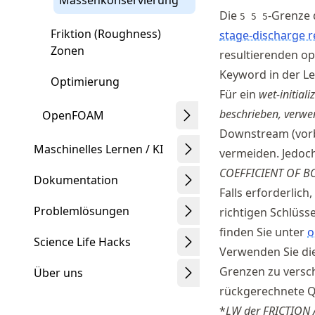
Massenkonservierung
Die
-Grenze d
5 5 5
Friktion (Roughness)
stage-discharge r
Zonen
resultierenden op
Keyword in der Le
Optimierung
Für ein
wet-initiali
beschrieben, verwe
OpenFOAM
Downstream (vor
Maschinelles Lernen / KI
vermeiden. Jedoch
COEFFICIENT OF 
Dokumentation
Falls erforderlich
Problemlösungen
richtigen Schlüss
finden Sie unter
o
Science Life Hacks
Verwenden Sie die
Grenzen zu versc
Über uns
rückgerechnete Q
*
LW der FRICTION 