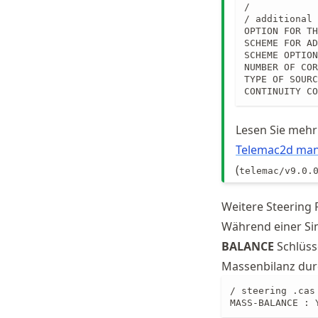
/

/ additional 
OPTION FOR TH
SCHEME FOR AD
SCHEME OPTION
NUMBER OF COR
TYPE OF SOURC
CONTINUITY CO
Lesen Sie mehr
Telemac2d man
(
telemac/v9.0.
Weitere Steering 
Während einer Si
BALANCE
Schlüss
Massenbilanz dur
/ steering .cas 
MASS-BALANCE : 