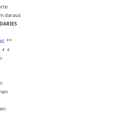
erte
m daraus
DARIES
al
, **
 4 4
u
n
onen
den