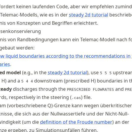
rfordert keinen laufenden Code, aber wir empfehlen zumind
 Telemac-Modells, wie es in der
steady 2d tutorial
beschriebe
is von Konzepten und Begriffen erleichtert.
ssenkonservierung
nis von Randbedingungen kann ein Telemac-Modell nach 
gebaut werden:
w liquid boundaries according to the recommendations in 
aries
.
ized model
(e.g., in the
steady 2d tutorial
), use
upstrea
5 5 5
 H) and a
downstream (prescribed H) boundaries in 
5 4 4
teady
discharges through the
and
PRESCRIBED FLOWRATES
PRE
s, respectively in the steering (
) file.
.cas
m (vorbeschriebene Q)-Grenze kann wegen überkritischer
isse, die sich aus der Nullwassertiefe und der Nicht-Null-
indigkeit (um die
definition of the Froude number
) an der
ze ergeben, zu Simulationsunfällen führen.