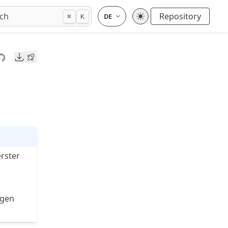
ch
Repository
⌘
K
Downloads
erster
ngen