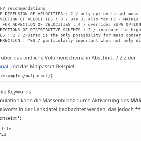
FV recommendations

E DIFFUSION OF VELOCITIES : 2 / only option to get mass 
VECTION OF VELOCITIES : 3 / use 3, also for FV - MATRIX 
 FOR ADVECTION OF VELOCITIES : 4 / overrides SUPG OPTION
RECTIONS OF DISTRIBUTIVE SCHEMES : 2 / increase for high
ES : 2 / 2=Dirac is the only possibility for mass conser
RRECTION : YES / particularly important when not only di
 über das endliche Volumenschema in Abschnitt 7.2.2 der
ual
und das Malpasset-Beispiel
).
0/examples/malpasset/
File Keywords
mulation kann die Massenbilanz durch Aktivierung des
MAS
elworts in der Lenkdatei beobachtet werden, das jedoch **
chsetzt*:
file

YES