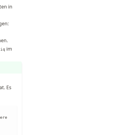
en in
gen:
nen.
im
liq
at. Es
ere
