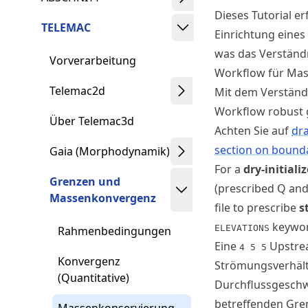
Dieses Tutorial e
TELEMAC
Einrichtung eines
was das Verständn
Vorverarbeitung
Workflow für Ma
Telemac2d
Mit dem Verständ
Workflow robust 
Über Telemac3d
Achten Sie auf
dra
section on bound
Gaia (Morphodynamik)
For a
dry-initial
Grenzen und
(prescribed Q and
Massenkonvergenz
file to prescribe
s
keyword
ELEVATIONS
Rahmenbedingungen
Eine
Upstrea
4 5 5
Konvergenz
Strömungsverhältn
(Quantitative)
Durchflussgeschw
betreffenden Gren