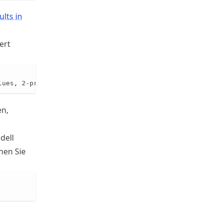
ults in
ert
lues, 2-priority of correct fluxes
en,
dell
hen Sie