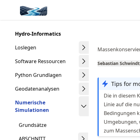
Skip
Made with MyST
to
article
frontmatter
Hydro-Informatics
Skip
to
Loslegen
Massenkonservie
article
content
Software Ressourcen
Sebastian Schwindt
Python Grundlagen
Tips for m
Geodatenanalysen
Die in diesem K
Numerische
Linie auf die 
Simulationen
Bedingungen k
Umgebungen, w
Grundsätze
zum Massensch
ABSCHNITT