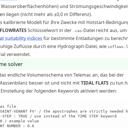
r Wasseroberflächenhöhen) und Strömungsgeschwindigkeit
en liegen (nicht mehr als
±
0,0 m Differenz).
 kalibrierte Modell für Ihre Zwecke mit Hotstart-Bedingun
 FLOWRATES
Schlüsselwort in der
-Datei reicht aus, um
.cas
at suitability indices
für bestimmte Entladungen zu berech
ruhige Zuflüsse durch eine Hydrograph-Datei, wie
inflows.
ial verwendet.
ume solver
 das endliche Volumenschema von Telemac an, das bei der
Massenbilanz besser ist und nicht mit
TIDAL FLATS
zu tun h
 Einstellung der folgenden Keywords aktiviert werden:
as file

SAINT-VENANT FV' / the apostrophes are strictly needed h
-STEP : TRUE / use instead of the TIME STEP keyword

0 / example value

NT NUMBER : 0.6
