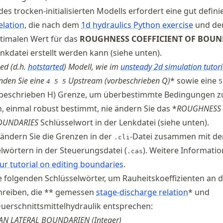
es trocken-initialisierten Modells erfordert eine gut defini
elation
, die nach dem
1d hydraulics Python exercise
und de
timalen Wert für das
ROUGHNESS COEFFICIENT OF BOUN
nkdatei erstellt werden kann (siehe unten).
zed
(d.h.
hotstarted
) Modell, wie im
unsteady 2d simulation tutori
nden Sie eine
Upstream (vorbeschrieben Q)
* sowie eine
4 5 5
5
beschrieben H) Grenze, um überbestimmte Bedingungen z
, einmal robust bestimmt, nie ändern Sie das *
ROUGHNESS
BOUNDARIES
Schlüsselwort in der Lenkdatei (siehe unten).
, ändern Sie die Grenzen in der
-Datei zusammen mit de
.cli
elwörtern in der Steuerungsdatei (
). Weitere Informati
.cas
ur tutorial on editing boundaries
.
 folgenden Schlüsselwörter, um Rauheitskoeffizienten an 
hreiben, die ** gemessen
stage-discharge relation
* und
uerschnittsmittelhydraulik entsprechen:
AN LATERAL BOUNDARIEN (Integer)