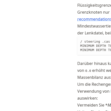
Flüssigkeitsgrenz
Grenzknoten nur a
recommendations 
Mindestwassertie
der Lenkdatei, bei
/ steering .cas 
MINIMUM DEPTH T
MINIMUM DEPTH T
Darüber hinaus 
von
erhöht we
0.0
Massenbilanz aus
Um die Rechengesc
Verwendung von M
auswirken:
Vermeiden Sie *
M