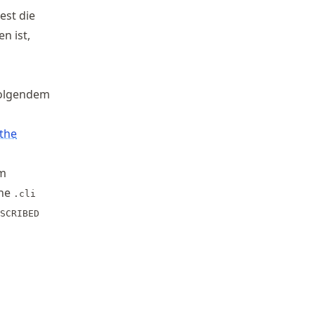
est die
n ist,
folgendem
the
m
the
.cli
SCRIBED