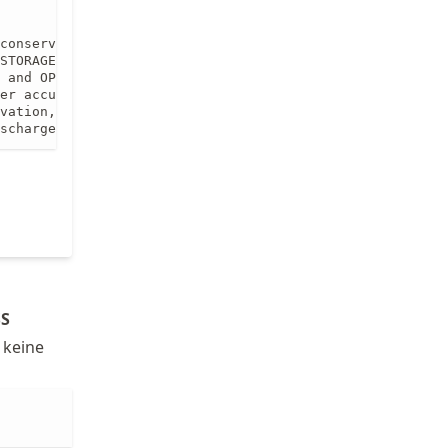
conservation but can cause problems with tidal flats

STORAGE must be 3

 and OPTION FOR CHARACTERISTICS

er accuracy and longer computing time, requires SCHEME O
vation, the default=1 means linear function and is not m
scharge but also depth is imposed at boundaries
S
 keine