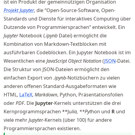
ist ein Produkt der gemeinnützigen Organisation
Projekt Jupyter
, die “Open-Source-Software, Open-
Standards und Dienste für interaktives Computing über
Dutzende von Programmiersprachen” entwickelt. Ein
Jupyter
Notebook (
.ipynb
Datei) ermöglicht die
Kombination von Markdown-Textblöcken mit
ausführbaren Codeblöcken. Ein Jupyter Notebook ist im
Wesentlichen eine
JavaScript Object Notation
(
JSON
-Datei.
Die Struktur von JSON-Dateien ermöglicht den
einfachen Export von
.ipynb
-Notizbüchern zu vielen
anderen offenen Standard-Ausgabeformaten wie
HTML,
LaTeX
,
Markdown
, Python, Präsentationsfolien
oder
PDF
. Die
Jupyter
-Kernels unterstützen die drei
Kernprogrammsprachen **Ju
lia, **Pyt
hon und
R
und
viele mehr
Jupyter
-Kernels (über 100) für andere
Programmiersprachen existieren.