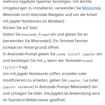
mehrere Gigabyte Speicher benötigen. Um leichte
Umgebungen zu installieren, verwenden Sie
Miniconda
.
Miniconda
nicht
Anaconda Navigator
und um die Arbeit
mit
Jupyter
Notebooks (in
Windows
):
Klicken Sie auf
Start
.
Geben Sie
ein und geben Sie an
Anaconda Prompt
(verwenden Sie
Miniconda3
). Ein
Terminal
Fenster
(schwarzer Hintergrund) öffnet.
In
Anaconda-Prompt
geben Sie
ein
conda install jupyter
und bestätigen Sie mit
, wenn der
Terminal
y
Proceed
fragt.
([y]/n)?
Um mit
Jupyter
Notebooks (offen, erstellen oder
modifizieren) zu arbeiten, geben Sie
(oder
jupyter lab
) in
Anaconda Prompt (Miniconda3)
ein
jupyter notebook
und schlagen Sie
Enter
. Die
JupyterLab
-Anwendung wird
im Standard-Webbrowser geöffnet.