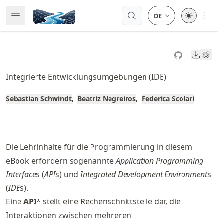
Skip
Open 
Open Menu
Made with MyST
to
article
frontmatter
Downl
Skip
to
Integrierte Entwicklungsumgebungen (IDE)
article
content
Sebastian Schwindt
Beatriz Negreiros
Federica Scolari
Die Lehrinhalte für die Programmierung in diesem
eBook erfordern sogenannte
Application Programming
Interface
s (
API
s) und
Integrated Development Environment
s
(
IDE
s).
Eine
API
* stellt eine Rechenschnittstelle dar, die
Interaktionen zwischen mehreren