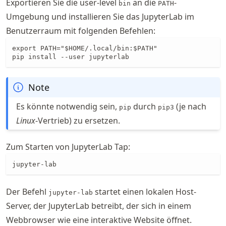
Exportieren Sie die user-level
an die
-
bin
PATH
Umgebung und installieren Sie das JupyterLab im
Benutzerraum mit folgenden Befehlen:
export PATH="$HOME/.local/bin:$PATH"

pip install --user jupyterlab
Note
Es könnte notwendig sein,
durch
(je nach
pip
pip3
Linux
-Vertrieb) zu ersetzen.
Zum Starten von JupyterLab Tap:
jupyter-lab
Der Befehl
startet einen lokalen Host-
jupyter-lab
Server, der JupyterLab betreibt, der sich in einem
Webbrowser wie eine interaktive Website öffnet.