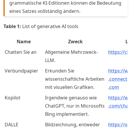
grammatische KI-Editionen können die Bedeutung
eines Satzes vollständig ändern.
Table
1
:
List of generative AI tools
Name
Zweck
Li
Chatten Sie an
Allgemeine Mehrzweck-
https://c
LLM.
Verbundpapier
Erkunden Sie
https://
w
wissenschaftliche Arbeiten
.connecte
mit visuellen Grafiken.
.com
Kopilot
Irgendwie genauso wie
https://
w
ChatGPT, nur in Microsofts
.com
/chat
Bing implementiert.
DALLE
Bildzeichnung, entweder
https://
op