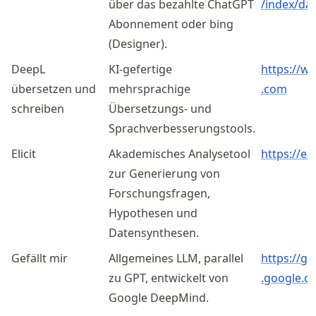
über das bezahlte ChatGPT
/index
/dal
Abonnement oder bing
(Designer).
DeepL
KI-gefertige
https://
w
übersetzen und
mehrsprachige
.com
schreiben
Übersetzungs- und
Sprachverbesserungstools.
Elicit
Akademisches Analysetool
https://el
zur Generierung von
Forschungsfragen,
Hypothesen und
Datensynthesen.
Gefällt mir
Allgemeines LLM, parallel
https://
ge
zu GPT, entwickelt von
.google
.c
Google DeepMind.