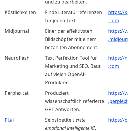
und zu bearbeiten.
Köstlichkeiten
Finde Literaturreferenzen
https://
ke
für jeden Text.
.com
Midjournal
Einer der effektivsten
https://
w
Bildschöpfer mit einem
.midjourn
bezahlten Abonnement.
Neuroflash
Text Perfektion Tool für
https://
ne
Marketing und SEO. Baut
.com
auf vielen OpenAI-
Produkten.
Perplexität
Produziert
https://
w
wissenschaftlich referierte
.perplexit
GPT Antworten.
Pi.ai
Selbstbetitelt
erste
https://pi.
emotional intelligente KI
.