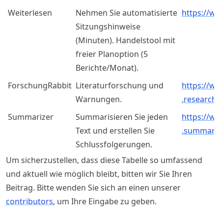
Weiterlesen
Nehmen Sie automatisierte
https://w
Sitzungshinweise
(Minuten). Handelstool mit
freier Planoption (5
Berichte/Monat).
ForschungRabbit
Literaturforschung und
https://
w
Warnungen.
.researchr
Summarizer
Summarisieren Sie jeden
https://
w
Text und erstellen Sie
.summari
Schlussfolgerungen.
Um sicherzustellen, dass diese Tabelle so umfassend
und aktuell wie möglich bleibt, bitten wir Sie Ihren
Beitrag. Bitte wenden Sie sich an einen unserer
contributors
, um Ihre Eingabe zu geben.