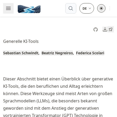
Skip
Open 
Open Menu
Made with MyST
to
article
frontmatter
Downl
Skip
to
Generelle KI-Tools
article
content
Sebastian Schwindt
Beatriz Negreiros
Federica Scolari
Dieser Abschnitt bietet einen Überblick über generative
KI-Tools, die den beruflichen und Alltag erleichtern
können. Diese Werkzeuge sind meist Arten von großen
Sprachmodellen (LLMs), die besonders bekannt
geworden sind mit dem Anstieg der generativen
vortrainierten Transformator (GPT) Technologie in