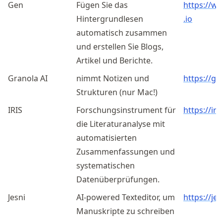
Gen
Fügen Sie das
https://
w
Hintergrundlesen
.io
automatisch zusammen
und erstellen Sie Blogs,
Artikel und Berichte.
Granola AI
nimmt Notizen und
https://gr
Strukturen (nur Mac!)
IRIS
Forschungsinstrument für
https://iris
die Literaturanalyse mit
automatisierten
Zusammenfassungen und
systematischen
Datenüberprüfungen.
Jesni
AI-powered Texteditor, um
https://jen
Manuskripte zu schreiben