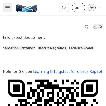
Skip
Open 
Open Menu
Made with MyST
to
article
frontmatter
Downl
Skip
to
Erfolgstest des Lernens
article
content
Sebastian Schwindt
Beatriz Negreiros
Federica Scolari
Nehmen Sie den
Learning-Erfolgstest für dieses Kapitel
.