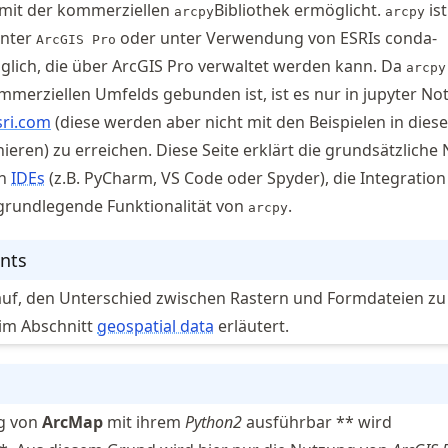
mit der kommerziellen
Bibliothek ermöglicht.
ist
arcpy
arcpy
unter
oder unter Verwendung von ESRIs conda-
ArcGIS Pro
ich, die über ArcGIS Pro verwaltet werden kann. Da
arcpy
merziellen Umfelds gebunden ist, ist es nur in jupyter No
sri.com
(diese werden aber nicht mit den Beispielen in dies
nieren) zu erreichen. Diese Seite erklärt die grundsätzliche
rn
IDEs
(z.B. PyCharm, VS Code oder Spyder), die Integration
grundlegende Funktionalität von
.
arcpy
nts
auf, den Unterschied zwischen Rastern und Formdateien zu
 im Abschnitt
geospatial data
erläutert.
ng von
ArcMap
mit ihrem
Python2
ausführbar ** wird