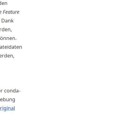
den
e Feature
. Dank
rden,
können.
dateidaten
erden,
er conda-
gebung
riginal