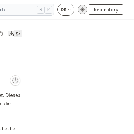
ch
Repository
⌘
K
Downloads
t. Dieses
n die
die die