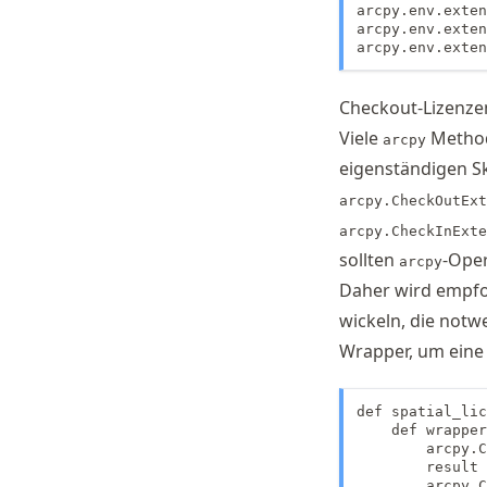
arcpy.env.exten
arcpy.env.exten
arcpy.env.exten
Checkout-Lizenze
Viele
Method
arcpy
eigenständigen Sk
arcpy.CheckOutExt
arcpy.CheckInExte
sollten
-Oper
arcpy
Daher wird empfo
wickeln, die notw
Wrapper, um ein
def spatial_lic
    def wrapper
        arcpy.C
        result 
        arcpy.C