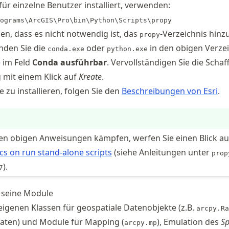
ür einzelne Benutzer installiert, verwenden:
ograms\ArcGIS\Pro\bin\Python\Scripts\propy
n, dass es nicht notwendig ist, das
-Verzeichnis hinz
propy
nden Sie die
oder
in den obigen Verze
conda.exe
python.exe
e im Feld
Conda ausführbar
. Vervollständigen Sie die Scha
mit einem Klick auf
Kreate
.
 zu installieren, folgen Sie den
Beschreibungen von Esri
.
en obigen Anweisungen kämpfen, werfen Sie einen Blick au
cs on run stand-alone scripts
(siehe Anleitungen unter
prop
).
7
 seine Module
genen Klassen für geospatiale Datenobjekte (z.B.
arcpy.Ra
ten) und Module für Mapping (
), Emulation des
Sp
arcpy.mp