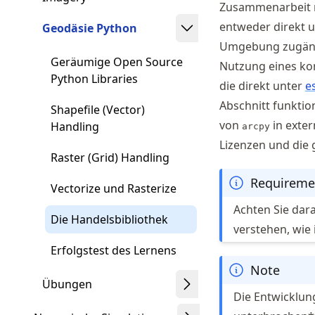
Zusammenarbeit 
entweder direkt 
Geodäsie Python
Umgebung zugängl
Geräumige Open Source
Nutzung eines kom
Python Libraries
die direkt unter
e
Abschnitt funktio
Shapefile (Vector)
von
in exte
Handling
arcpy
Lizenzen und die 
Raster (Grid) Handling
Requireme
Vectorize und Rasterize
Achten Sie dar
Die Handelsbibliothek
verstehen, wie
Erfolgstest des Lernens
Note
Übungen
Die Entwicklu