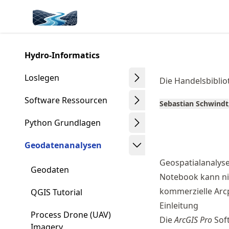
Skip
Made with MyST
to
article
frontmatter
Hydro-Informatics
Skip
to
Loslegen
Die Handelsbiblio
article
content
Software Ressourcen
Sebastian Schwindt
Python Grundlagen
Geodatenanalysen
Geospatialanalyse
Geodaten
Notebook kann ni
kommerzielle Arcp
QGIS Tutorial
Einleitung
Process Drone (UAV)
Die
ArcGIS Pro
Sof
Imagery