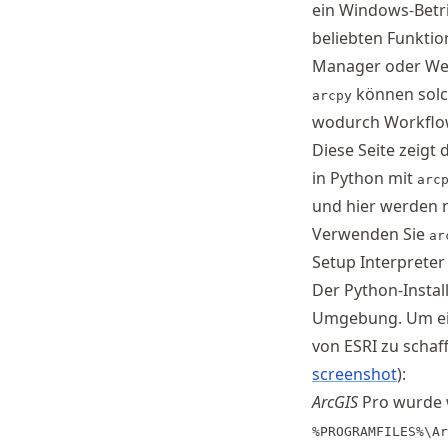
ein Windows-Betr
beliebten Funktio
Manager oder Wer
können solch
arcpy
wodurch Workflows
Diese Seite zeigt
in Python mit
arc
und hier werden n
Verwenden Sie
ar
Setup Interpreter
Der Python-Instal
Umgebung. Um ei
von ESRI zu schaf
screenshot
):
ArcGIS
Pro wurde w
%PROGRAMFILES%\Ar