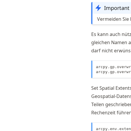
Important
Vermeiden Sie 
Es kann auch nütz
gleichen Namen au
darf nicht erwüns
arcpy.gp.overwr
arcpy.gp.overw
Set Spatial Extent
Geospatial-Daten
Teilen geschriebe
Rechenzeit führe
arcpy.env.exten