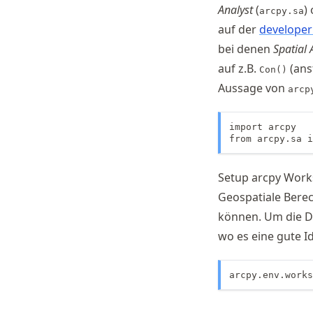
Analyst
(
)
arcpy.sa
auf der
developer
bei denen
Spatial 
auf z.B.
(ans
Con()
Aussage von
arcp
import arcpy

from arcpy.sa 
Setup arcpy Wor
Geospatiale Bere
können. Um die Da
wo es eine gute Id
arcpy.env.works