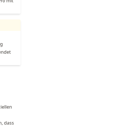
Pro
mit
ng
endet
iellen
h, dass