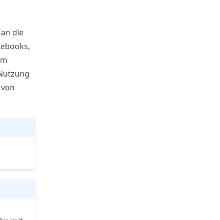
an die
tebooks,
em
 Nutzung
 von