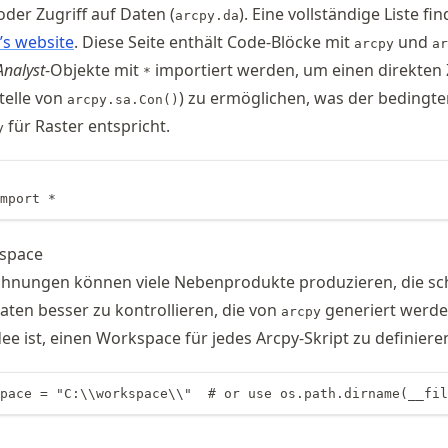
 oder Zugriff auf Daten (
). Eine vollständige Liste fi
arcpy.da
’s website
. Diese Seite enthält Code-Blöcke mit
und
arcpy
ar
Analyst
-Objekte mit
importiert werden, um einen direkten 
*
telle von
) zu ermöglichen, was der bedingt
arcpy.sa.Con()
für Raster entspricht.
y
import *
kspace
chnungen können viele Nebenprodukte produzieren, die sc
ten besser zu kontrollieren, die von
generiert werde
arcpy
ee ist, einen Workspace für jedes Arcpy-Skript zu definiere
pace = "C:\\workspace\\"  # or use os.path.dirname(__fil