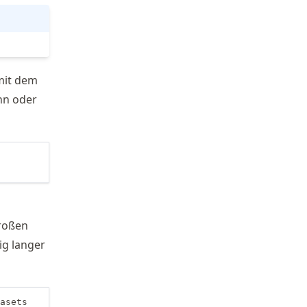
mit dem
nn oder
roßen
ig langer
asets
