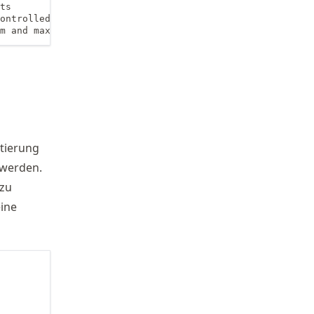
ts

ontrolled extent of a raster

m and maximum coordinates
ntierung
 werden.
zu
eine