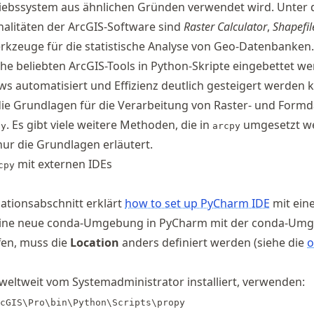
iebssystem aus ähnlichen Gründen verwendet wird. Unter 
nalitäten der ArcGIS-Software sind
Raster Calculator
,
Shapefil
kzeuge für die statistische Analyse von Geo-Datenbanken
e beliebten ArcGIS-Tools in Python-Skripte eingebettet we
 automatisiert und Effizienz deutlich gesteigert werden 
 die Grundlagen für die Verarbeitung von Raster- und Form
. Es gibt viele weitere Methoden, die in
umgesetzt w
py
arcpy
ur die Grundlagen erläutert.
mit externen IDEs
cpy
lationsabschnitt erklärt
how to set up PyCharm IDE
mit ein
ne neue conda-Umgebung in PyCharm mit der conda-Um
fen, muss die
Location
anders definiert werden (siehe die
o
eltweit vom Systemadministrator installiert, verwenden:
cGIS\Pro\bin\Python\Scripts\propy