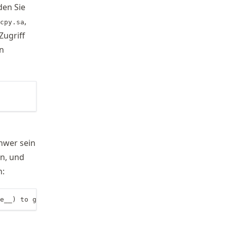
nden Sie
,
cpy.sa
Zugriff
en
hwer sein
n, und
n:
e__) to go to the script directory