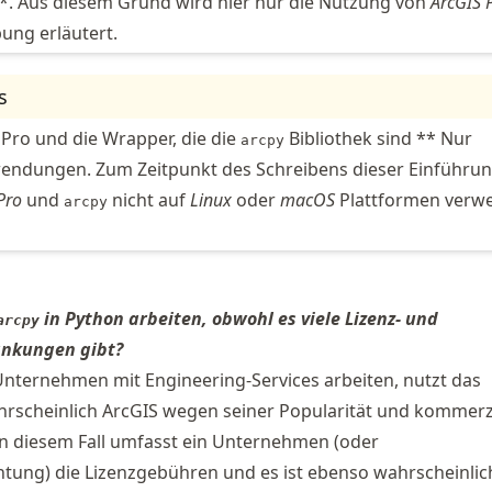
. Aus diesem Grund wird hier nur die Nutzung von
ArcGIS 
ng erläutert.
s
ro und die Wrapper, die die
Bibliothek sind ** Nur
arcpy
ndungen. Zum Zeitpunkt des Schreibens dieser Einführu
Pro
und
nicht auf
Linux
oder
macOS
Plattformen verw
arcpy
in Python arbeiten, obwohl es viele Lizenz- und
arcpy
änkungen gibt?
Unternehmen mit Engineering-Services arbeiten, nutzt das
scheinlich ArcGIS wegen seiner Popularität und kommerz
In diesem Fall umfasst ein Unternehmen (oder
tung) die Lizenzgebühren und es ist ebenso wahrscheinlic