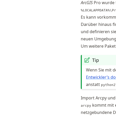
ArcGIS
Pro wurde f
%LOCALAPPDATA%\Pr
Es kann vorkomme
Darüber hinaus fi
und definieren si
neuen Umgebung 
Um weitere Pakete
Tip
Wenn Sie mit d
Entwickler’s do
anstatt
python2
Import Arcpy und
kommt mit ei
arcpy
netzgebundene Da