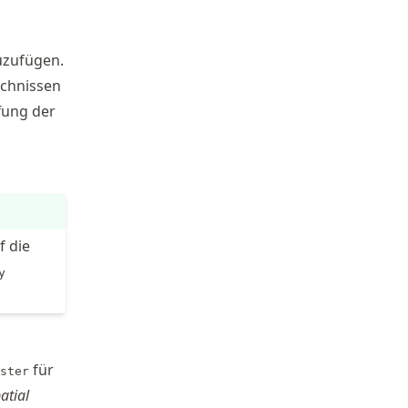
uzufügen.
ichnissen
ffung der
f die
y
für
ster
atial