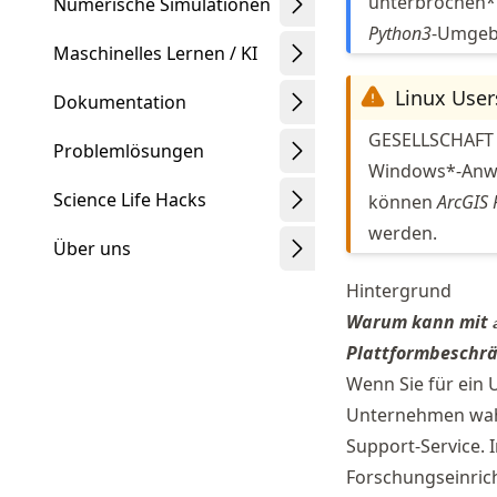
unterbrochen**
Numerische Simulationen
Python3
-Umgebu
Maschinelles Lernen / KI
Linux User
Dokumentation
GESELLSCHAFT P
Problemlösungen
Windows*-Anwe
Science Life Hacks
können
ArcGIS 
werden.
Über uns
Hintergrund
Warum kann mit
Plattformbeschr
Schwindt
Wenn Sie für ein 
Unternehmen wahr
Support-Service. 
Forschungseinrich