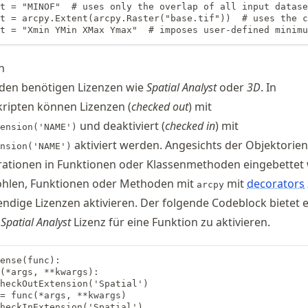
t = "MINOF"  # uses only the overlap of all input datase
t = arcpy.Extent(arcpy.Raster("base.tif"))  # uses the c
t = "Xmin YMin XMax Ymax"  # imposes user-defined minimu
n
en benötigen Lizenzen wie
Spatial Analyst
oder
3D
. In
ripten können Lizenzen (
checked out
) mit
und deaktiviert (
checked in
) mit
ension('NAME')
aktiviert werden. Angesichts der Objektorie
nsion('NAME')
ationen in Funktionen oder Klassenmethoden eingebettet
hlen, Funktionen oder Methoden mit
mit
decorators
arcpy
endige Lizenzen aktivieren. Der folgende Codeblock bietet 
e
Spatial Analyst
Lizenz für eine Funktion zu aktivieren.
ense(func):

(*args, **kwargs):

heckOutExtension('Spatial')

= func(*args, **kwargs)

heckInExtension('Spatial')
