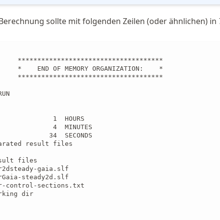
 Berechnung sollte mit folgenden Zeilen (oder ähnlichen) in
     *************************************

     *    END OF MEMORY ORGANIZATION:    *

     *************************************

UN

              1  HOURS

              4  MINUTES

             34  SECONDS

arated result files

ult files

r2dsteady-gaia.slf

rGaia-steady2d.slf

r-control-sections.txt

king dir
