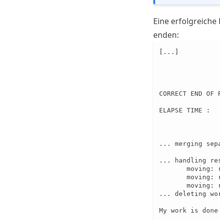
Eine erfolgreiche
enden:
[...]

               
               
               
CORRECT END OF R
ELAPSE TIME :

               
               
               
... merging sep
... handling res
       moving: 
       moving: 
       moving: 
... deleting wor
My work is done