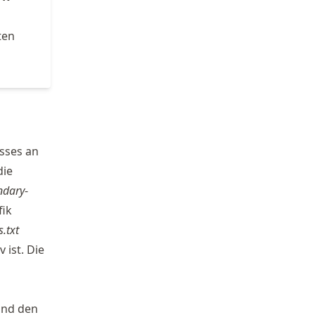
ten
sses an
die
ndary
-
fik
s.txt
 ist. Die
und den