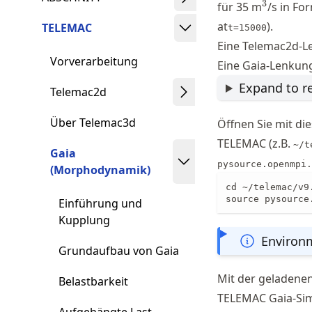
^3
3
für 35 m
/s in Fo
at
).
TELEMAC
t=15000
Eine Telemac2d-L
Vorverarbeitung
Eine Gaia-Lenkun
Expand to re
Telemac2d
Über Telemac3d
Öffnen Sie mit di
TELEMAC (z.B.
~/t
Gaia
pysource.openmpi.
(Morphodynamik)
cd ~/telemac/v9.
source pysource
Einführung und
Kupplung
Environm
Grundaufbau von Gaia
Mit der geladene
Belastbarkeit
TELEMAC Gaia-Simu