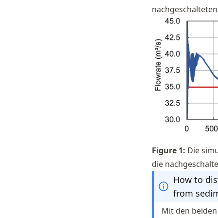
nachgeschalteten 
Figure
1
:
Die simu
die nachgeschalt
How to dis
from sedim
Mit den beide