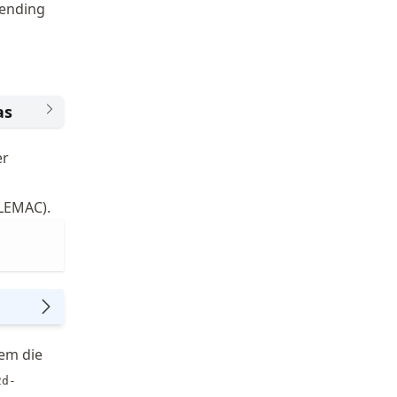
ending
as
er
ELEMAC).
em die
2d-