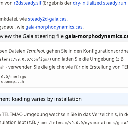
rm von
r2dsteady.slf
(Ergebnis der
dry-initialized steady run
enkdatei, wie
steady2d-gaia.cas
.
gsdatei, wie
gaia
-morphodynamics
.cas
.
view the Gaia steering file
gaia-morphodynamics.c
esen Dateien
Terminal
, gehen Sie in den Konfigurationsordn
) und laden Sie die Umgebung (z.B.
elemac/v9.0.0/configs/
- verwenden Sie die gleiche wie für die Erstellung von T
sh
0.0/configs

.openmpi.sh
ent loading varies by installation
n TELEMAC-Umgebung wechseln Sie in das Verzeichnis, in d
lation lebt (z.B.
/home/telemac/v9.0.0/mysimulations/gaia