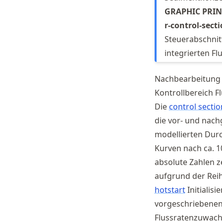
GRAPHIC PRI
r-control-secti
Steuerabschnitte
integrierten Fl
Nachbearbeitung
Kontrollbereich F
Die
control sectio
die vor- und nac
modellierten Durc
Kurven nach ca. 1
absolute Zahlen z
aufgrund der Reih
hotstart
Initialis
vorgeschriebenen
Flussratenzuwach