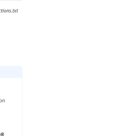
ctions.txt
ion
OR