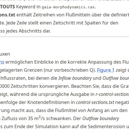
NTOUTS
Keyword in
.
gaia-morphodynamics.cas
ons.txt
enthält Zeitreihen von Flußmitteln über die definier
. Jede Zeile stellt einen Zeitschritt mit Spalten für den
uss jedes Abschnitts dar.
luxen
ns
ermöglichen Einblicke in die korrekte Anpassung des Flu
hgelagerten Grenzen (nur vorbeschrieben Q).
Figure
1
zeigt 
hflussraten, bei denen die
Inflow boundary
und
Outflow bou
0000 Zeitschritten konvergieren. Beachten Sie, dass die Gra
eigt, während die ursprüngliche Ausgabe in
r-control-section
enfolge der Knotendefinitionen in
control-sections.txt
negativ
ierung macht aus, dass die Flußmittel von Anfang an um den
^{3}
3
 Zufluss von 35 m
/s schwanken. Der
Outflow boundary
s zum Ende der Simulation kann auf die Sedimenterosion 