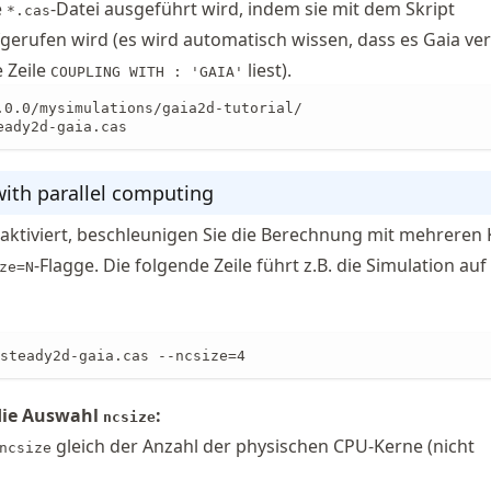
e
-Datei ausgeführt wird, indem sie mit dem Skript
*.cas
gerufen wird (es wird automatisch wissen, dass es Gaia v
 Zeile
liest).
COUPLING WITH : 'GAIA'
.0.0/mysimulations/gaia2d-tutorial/

eady2d-gaia.cas
ith parallel computing
aktiviert, beschleunigen Sie die Berechnung mit mehreren
-Flagge. Die folgende Zeile führt z.B. die Simulation auf
ze=N
steady2d-gaia.cas --ncsize=4
 die Auswahl
:
ncsize
gleich der Anzahl der physischen CPU-Kerne (nicht
ncsize