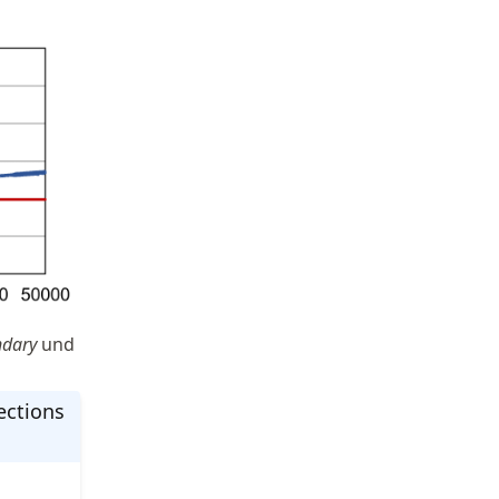
ndary
und
ections