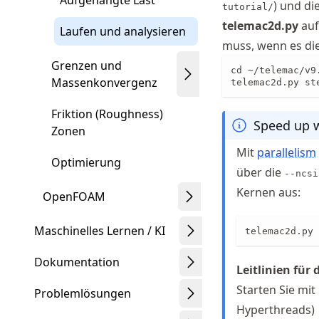
Aufgehängte Last
) und di
tutorial/
telemac2d.py
auf
Laufen und analysieren
muss, wenn es die
Grenzen und
cd ~/telemac/v9
Massenkonvergenz
telemac2d.py st
Friktion (Roughness)
Speed up w
Zonen
Mit
parallelism
Optimierung
über die
--ncsi
Kernen aus:
OpenFOAM
Maschinelles Lernen / KI
telemac2d.py 
Dokumentation
Leitlinien für
Starten Sie mit
Problemlösungen
Hyperthreads)