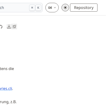
ch
Repository
⌘
K
Downloads
tens die
ies.cli
.
rung, z.B.