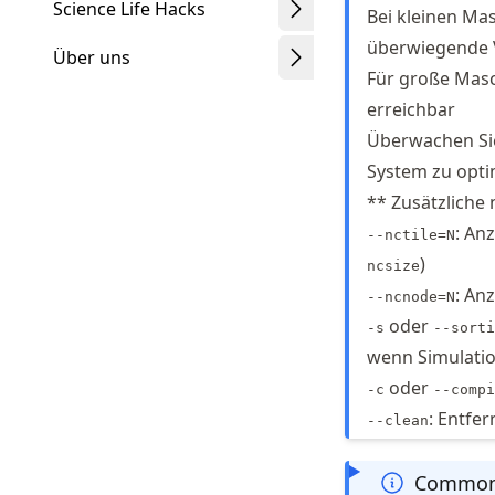
Science Life Hacks
Bei kleinen Mas
überwiegende V
Über uns
Für große Masc
erreichbar
Überwachen Si
System zu opti
Schwindt
** Zusätzliche 
: An
--nctile=N
)
ncsize
: An
--ncnode=N
oder
-s
--sorti
wenn Simulatio
oder
-c
--compi
: Entfe
--clean
Common 