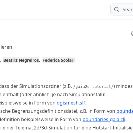
Sear
sieren
Beatriz Negreiros
Federica Scolari
, dass der Simulationsordner (z.B.
) mindes
/gaia2d-tutorial/
enthält (oder ähnlich, je nach Simulationsfall):
ispielsweise in Form von
qgismesh.slf
.
che Begrenzungsdefinitionsdatei, z.B. in Form von
boundar
efinition beispielsweise in Form von
boundaries-gaia.cli
.
 einer Telemac2d/3d-Simulation für eine Hotstart-Initialisie