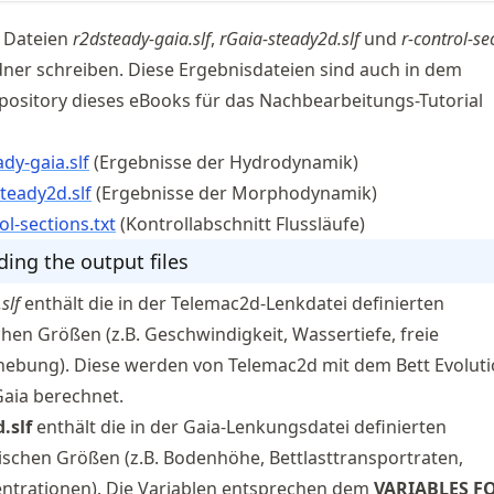
 Dateien
r2dsteady-gaia.slf
,
rGaia-steady2d.slf
und
r-control-se
ner schreiben. Diese Ergebnisdateien sind auch in dem
ository dieses eBooks für das Nachbearbeitungs-Tutorial
dy-gaia.slf
(Ergebnisse der Hydrodynamik)
teady2d.slf
(Ergebnisse der Morphodynamik)
l-sections.txt
(Kontrollabschnitt Flussläufe)
ing the output files
slf
enthält die in der Telemac2d-Lenkdatei definierten
en Größen (z.B. Geschwindigkeit, Wassertiefe, freie
ebung). Diese werden von Telemac2d mit dem Bett Evolut
aia berechnet.
.slf
enthält die in der Gaia-Lenkungsdatei definierten
hen Größen (z.B. Bodenhöhe, Bettlasttransportraten,
trationen). Die Variablen entsprechen dem
VARIABLES F