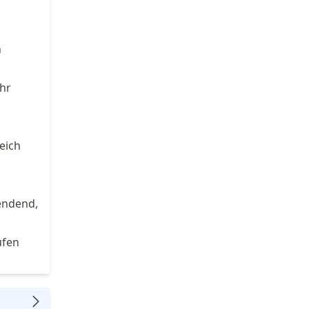
n
Ihr
eich
endend,
ufen