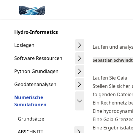
Skip
Made with MyST
to
article
frontmatter
Hydro-Informatics
Skip
to
Loslegen
Laufen und analy
article
content
Software Ressourcen
Sebastian Schwindt
Python Grundlagen
Laufen Sie Gaia
Geodatenanalysen
Stellen Sie sicher
folgenden Dateien 
Numerische
Ein Rechennetz be
Simulationen
Eine hydrodynamis
Grundsätze
Eine Gaia-Grenzed
Eine Ergebnisdatei
ABSCHNITT