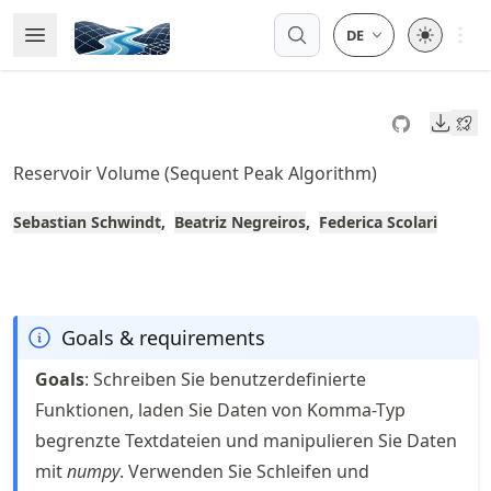
Skip
Open 
Open Menu
Made with MyST
to
article
frontmatter
Downl
Skip
to
Reservoir Volume (Sequent Peak Algorithm)
article
content
Sebastian Schwindt
Beatriz Negreiros
Federica Scolari
Goals & requirements
Goals
: Schreiben Sie benutzerdefinierte
Funktionen, laden Sie Daten von Komma-Typ
begrenzte Textdateien und manipulieren Sie Daten
mit
numpy
. Verwenden Sie Schleifen und