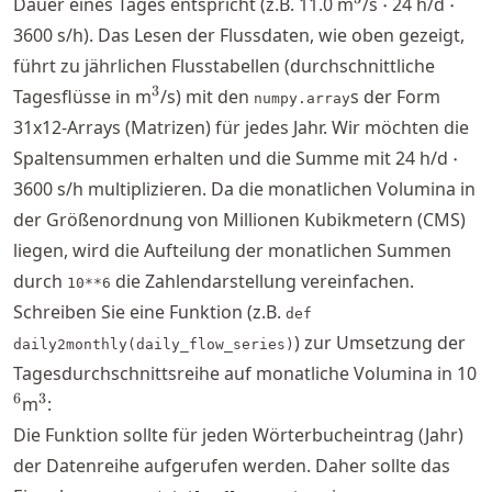
^3
\cdot
\cdo
Dauer eines Tages entspricht (z.B. 11.0 m
/s
⋅
24 h/d
⋅
3600 s/h). Das Lesen der Flussdaten, wie oben gezeigt,
führt zu jährlichen Flusstabellen (durchschnittliche
^3
3
Tagesflüsse in m
/s) mit den
s der Form
numpy.array
31x12-Arrays (Matrizen) für jedes Jahr. Wir möchten die
\cd
Spaltensummen erhalten und die Summe mit 24 h/d
⋅
3600 s/h multiplizieren. Da die monatlichen Volumina in
der Größenordnung von Millionen Kubikmetern (CMS)
liegen, wird die Aufteilung der monatlichen Summen
durch
die Zahlendarstellung vereinfachen.
10**6
Schreiben Sie eine Funktion (z.B.
def
) zur Umsetzung der
daily2monthly(daily_flow_series)
^
Tagesdurchschnittsreihe auf monatliche Volumina in 10
^3
6
3
m
:
Die Funktion sollte für jeden Wörterbucheintrag (Jahr)
der Datenreihe aufgerufen werden. Daher sollte das