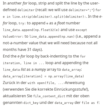
In another
for
loop, strip and split the line by the user-
defined
(recall: we will use
)
delimiter
delimiter=";"
for
. In the
e-
e in line.strip(delimiter).split(delimiter):
for
loop,
to append
as a
float
number
try:
e
and use
line_data.append(np.float32(e)
except
to
(i.e., append a
ValueError:
line_data.append(np.nan)
not-a-number value that we will need because not all
months have 31 days).
End the
e-for
loop by back-indenting to the
for
loop and appending the
iteration, line in ...
list
as a
numpy
array to
:
line_data
data_array
data_array[iteration] = np.array(line_data)
Zurück in der
-Anweisung
with open(file, ...
(verwenden Sie die korrekte Einrückungsstufe!),
aktualisieren Sie
mit der oben
file_content_dict
genannten
und der
der
:
dict_key
data_array
file as f