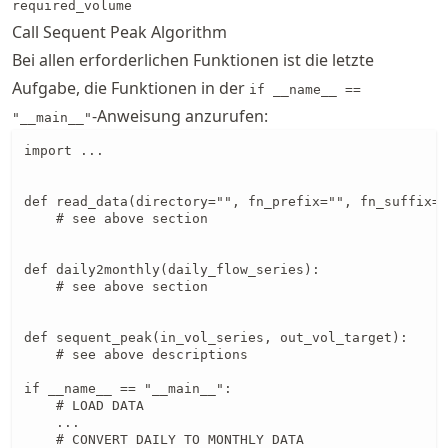
required_volume
Call Sequent Peak Algorithm
Bei allen erforderlichen Funktionen ist die letzte
Aufgabe, die Funktionen in der
if __name__ ==
-Anweisung anzurufen:
"__main__"
import ...

def read_data(directory="", fn_prefix="", fn_suffix="
    # see above section

def daily2monthly(daily_flow_series):

    # see above section

def sequent_peak(in_vol_series, out_vol_target):

    # see above descriptions

if __name__ == "__main__":

    # LOAD DATA

    ...

    # CONVERT DAILY TO MONTHLY DATA
