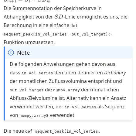
Out_{i})
+
1
1
m
m
= S_{1}
Die Summennotation der Speicherkurve in
+
SD
Abhängigkeit von der
-Linie ermöglicht es uns, die
S
D
SD_{m}
Berechnung in eine einfache
def
-
sequent_peak(in_vol_series, out_vol_target):
Funktion umzusetzen.
Note
Die folgenden Anweisungen gehen davon aus,
dass
den oben definierten
Dictionary
in_vol_series
der monatlichen Zuflussvolumina entspricht und
die
der monatlichen
out_vol_target
numpy.array
Abfluss-Zielvolumina ist. Alternativ kann ein Ansatz
verwendet werden, der
als Sequenz
in_vol_series
von
s verwendet.
numpy.array
Die neue
def sequent_peak(in_vol_series,