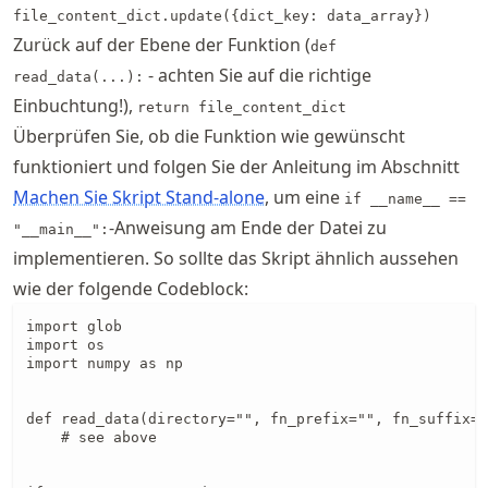
file_content_dict.update({dict_key: data_array})
Zurück auf der Ebene der Funktion (
def
- achten Sie auf die richtige
read_data(...):
Einbuchtung!),
return file_content_dict
Überprüfen Sie, ob die Funktion wie gewünscht
funktioniert und folgen Sie der Anleitung im Abschnitt
Machen Sie Skript Stand-alone
, um eine
if __name__ ==
-Anweisung am Ende der Datei zu
"__main__":
implementieren. So sollte das Skript ähnlich aussehen
wie der folgende Codeblock:
import glob

import os

import numpy as np

def read_data(directory="", fn_prefix="", fn_suffix="
    # see above
