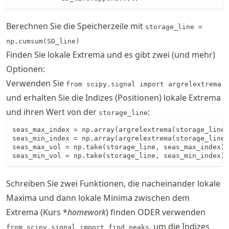
Berechnen Sie die Speicherzeile mit
storage_line =
np.cumsum(SD_line)
Finden Sie lokale Extrema und es gibt zwei (und mehr)
Optionen:
Verwenden Sie
from scipy.signal import argrelextrema
und erhalten Sie die Indizes (Positionen) lokale Extrema
und ihren Wert von der
:
storage_line
seas_max_index = np.array(argrelextrema(storage_line,
seas_min_index = np.array(argrelextrema(storage_line,
seas_max_vol = np.take(storage_line, seas_max_index)

seas_min_vol = np.take(storage_line, seas_min_index)
Schreiben Sie zwei Funktionen, die nacheinander lokale
Maxima und dann lokale Minima zwischen dem
Extrema (Kurs *
homework
) finden ODER verwenden
, um die Indizes
from scipy.signal import find_peaks