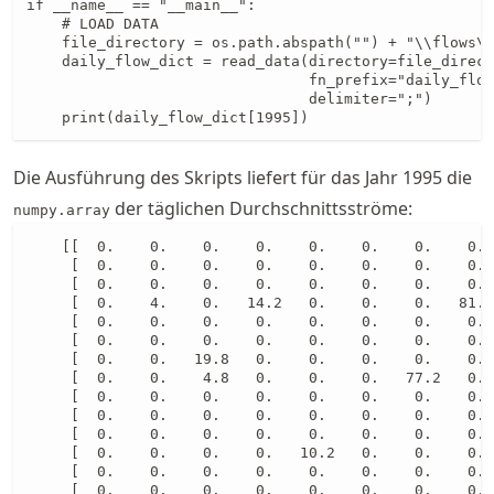
if __name__ == "__main__":

    # LOAD DATA

    file_directory = os.path.abspath("") + "\\flows\\
    daily_flow_dict = read_data(directory=file_direct
                                fn_prefix="daily_flow
                                delimiter=";")

    print(daily_flow_dict[1995])
Die Ausführung des Skripts liefert für das Jahr 1995 die
der täglichen Durchschnittsströme:
numpy.array
    [[  0.    0.    0.    0.    0.    0.    0.    0. 
     [  0.    0.    0.    0.    0.    0.    0.    0. 
     [  0.    0.    0.    0.    0.    0.    0.    0. 
     [  0.    4.    0.   14.2   0.    0.    0.   81.7
     [  0.    0.    0.    0.    0.    0.    0.    0. 
     [  0.    0.    0.    0.    0.    0.    0.    0. 
     [  0.    0.   19.8   0.    0.    0.    0.    0. 
     [  0.    0.    4.8   0.    0.    0.   77.2   0. 
     [  0.    0.    0.    0.    0.    0.    0.    0. 
     [  0.    0.    0.    0.    0.    0.    0.    0. 
     [  0.    0.    0.    0.    0.    0.    0.    0. 
     [  0.    0.    0.    0.   10.2   0.    0.    0. 
     [  0.    0.    0.    0.    0.    0.    0.    0. 
     [  0.    0.    0.    0.    0.    0.    0.    0. 