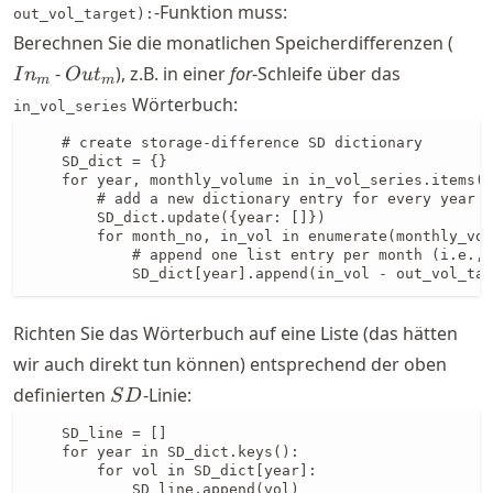
-Funktion muss:
out_vol_target):
In_
Berechnen Sie die monatlichen Speicherdifferenzen (
Out_{m}
-
), z.B. in einer
for
-Schleife über das
I
n
O
u
t
m
m
Wörterbuch:
in_vol_series
    # create storage-difference SD dictionary

    SD_dict = {}

    for year, monthly_volume in in_vol_series.items()
        # add a new dictionary entry for every year

        SD_dict.update({year: []})

        for month_no, in_vol in enumerate(monthly_vol
            # append one list entry per month (i.e., 
            SD_dict[year].append(in_vol - out_vol_tar
Richten Sie das Wörterbuch auf eine Liste (das hätten
wir auch direkt tun können) entsprechend der oben
SD
definierten
-Linie:
S
D
    SD_line = []

    for year in SD_dict.keys():

        for vol in SD_dict[year]:

            SD_line.append(vol)