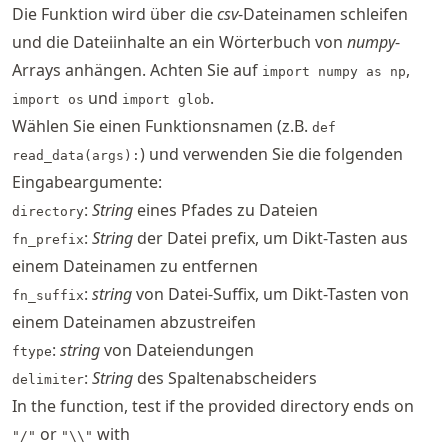
Die Funktion wird über die
csv
-Dateinamen schleifen
und die Dateiinhalte an ein Wörterbuch von
numpy
-
Arrays anhängen. Achten Sie auf
,
import numpy as np
und
.
import os
import glob
Wählen Sie einen Funktionsnamen (z.B.
def
) und verwenden Sie die folgenden
read_data(args):
Eingabeargumente:
:
String
eines Pfades zu Dateien
directory
:
String
der Datei prefix, um Dikt-Tasten aus
fn_prefix
einem Dateinamen zu entfernen
:
string
von Datei-Suffix, um Dikt-Tasten von
fn_suffix
einem Dateinamen abzustreifen
:
string
von Dateiendungen
ftype
:
String
des Spaltenabscheiders
delimiter
In the function, test if the provided directory ends on
or
with
"/"
"\\"