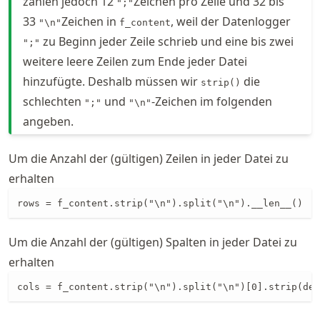
zählen jedoch 12
Zeichen pro Zeile und 32 bis
";"
33
Zeichen in
, weil der Datenlogger
"\n"
f_content
zu Beginn jeder Zeile schrieb und eine bis zwei
";"
weitere leere Zeilen zum Ende jeder Datei
hinzufügte. Deshalb müssen wir
die
strip()
schlechten
und
-Zeichen im folgenden
";"
"\n"
angeben.
Um die Anzahl der (gültigen) Zeilen in jeder Datei zu
erhalten
rows = f_content.strip("\n").split("\n").__len__()
Um die Anzahl der (gültigen) Spalten in jeder Datei zu
erhalten
cols = f_content.strip("\n").split("\n")[0].strip(del