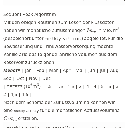
Sequent Peak Algorithm
Mit den obigen Routinen zum Lesen der Flussdaten
In_{m}
^3
3
haben wir monatliche Zuflussmengen
in Mio. m
I
n
m
(gespeichert unter
) abgeleitet. Für die
monthly_vol_dict
Bewässerung und Trinkwasserversorgung möchte
Vanille-arid das folgende jährliche Volumen aus dem
Reservoir zurückziehen:
Monat
* | Jan | Feb | Mar | Apr | Mai | Jun | Jul | Aug |
Sep | Oct | Nov | Dec |
^{6}
^3
6
3
| ****** (10
m
) | 1.5 | 1.5 | 1.5 | 2 | 4 | 4 | 5 | 5 | 3 |
2 | 1,5 | 1,5 |
Nach dem Schema der Zuflussvolumina können wir
Ou
eine
für die monatlichen Abflussvolumina
numpy.array
erstellen.
O
u
t
m