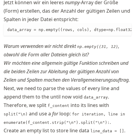
Jetzt können wir ein leeres
numpy
-Array der Größe
(Form) erstellen, das der Anzahl der gültigen Zeilen und
Spalten in jeder Datei entspricht:
data_array = np.empty((rows, cols), dtype=np.float32)
Warum verwenden wir nicht direkt
,
np.empty((31, 12)
obwohl die Form aller Dateien gleich ist?
Wir möchten eine allgemein gültige Funktion schreiben und
die beiden Zeilen zur Ableitung der gültigen Anzahl von
Zeilen und Spalten machen den Verallgemeinerungsauftrag.
Next, we need to parse the values of every line and
append them to the until now void
.
data_array
Therefore, we split
into its lines with
f_content
and use a
for
loop:
split("\n)
for iteration, line in
.
enumerate(f_content.strip("\n").split("\n"):
Create an empty list to store line data
.
line_data = []