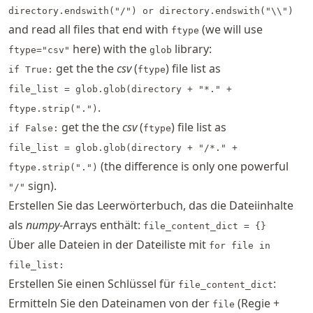
directory.endswith("/") or directory.endswith("\\")
and read all files that end with
(we will use
ftype
here) with the
library:
ftype="csv"
glob
get the the
csv
(
) file list as
if True:
ftype
file_list = glob.glob(directory + "*." +
.
ftype.strip(".")
get the the
csv
(
) file list as
if False:
ftype
file_list = glob.glob(directory + "/*." +
(the difference is only one powerful
ftype.strip(".")
sign).
"/"
Erstellen Sie das Leerwörterbuch, das die Dateiinhalte
als
numpy
-Arrays enthält:
file_content_dict = {}
Über alle Dateien in der Dateiliste mit
for file in
file_list:
Erstellen Sie einen Schlüssel für
:
file_content_dict
Ermitteln Sie den Dateinamen von der
(Regie +
file