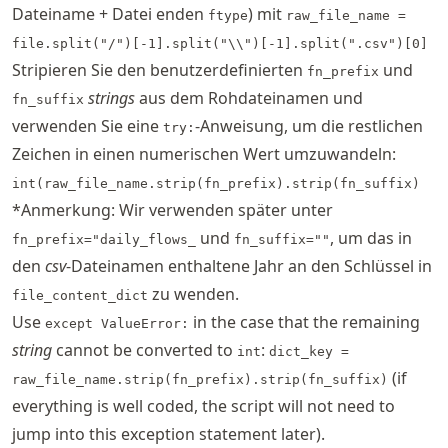
Dateiname + Datei enden
) mit
ftype
raw_file_name =
file.split("/")[-1].split("\\")[-1].split(".csv")[0]
Stripieren Sie den benutzerdefinierten
und
fn_prefix
strings
aus dem Rohdateinamen und
fn_suffix
verwenden Sie eine
-Anweisung, um die restlichen
try:
Zeichen in einen numerischen Wert umzuwandeln:
int(raw_file_name.strip(fn_prefix).strip(fn_suffix)
*Anmerkung: Wir verwenden später unter
und
, um das in
fn_prefix="daily_flows_
fn_suffix=""
den
csv
-Dateinamen enthaltene Jahr an den Schlüssel in
zu wenden.
file_content_dict
Use
in the case that the remaining
except ValueError:
string
cannot be converted to
:
int
dict_key =
(if
raw_file_name.strip(fn_prefix).strip(fn_suffix)
everything is well coded, the script will not need to
jump into this exception statement later).