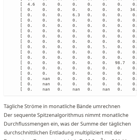
     [  4.6   0.    0.    0.    0.    0.    0.    0. 
     [  0.    0.    0.    0.    0.    0.    0.   34.2
     [  0.    0.    0.    6.3   0.    0.    0.    0. 
     [  0.    0.    0.    0.    0.    0.    0.    0. 
     [  0.    0.    0.    0.    0.    0.    0.    0. 
     [  0.    0.    0.    0.    0.    0.    0.    0. 
     [  0.    0.    0.    0.    0.    0.    0.    0. 
     [  0.    0.    0.    0.    0.    0.    0.    0. 
     [  0.    0.    0.    0.    0.    5.    0.    0. 
     [  0.    0.    0.    0.    0.    0.    0.    0. 
     [  0.    0.    0.    0.    0.    0.    0.    0. 
     [  0.    0.    0.    0.    0.    0.   98.7   0. 
     [  0.    0.    0.    0.    0.    0.    0.    0. 
     [  0.    0.    0.    0.    0.    0.    0.    0. 
     [  0.    nan   0.    0.    0.    0.    0.    0. 
     [  0.    nan   0.    0.    0.    0.    0.    0. 
     [  0.    nan   0.    nan   0.    nan   0.    0. 
Tägliche Ströme in monatliche Bände umrechnen
Der sequente Spitzenalgorithmus nimmt monatliche
Durchflussmengen ein, was der Summe der täglichen
durchschnittlichen Entladung multipliziert mit der
3