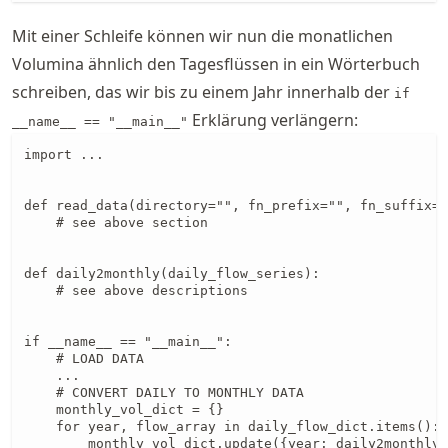
Mit einer Schleife können wir nun die monatlichen
Volumina ähnlich den Tagesflüssen in ein Wörterbuch
schreiben, das wir bis zu einem Jahr innerhalb der
if
Erklärung verlängern:
__name__ == "__main__"
import ...

def read_data(directory="", fn_prefix="", fn_suffix="
    # see above section

def daily2monthly(daily_flow_series):

    # see above descriptions

if __name__ == "__main__":

    # LOAD DATA

    ...

    # CONVERT DAILY TO MONTHLY DATA

    monthly_vol_dict = {}

    for year, flow_array in daily_flow_dict.items():

        monthly_vol_dict.update({year: daily2monthly(