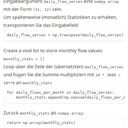
Eingabeargument
eine
daily_flow_series
numpy.array
mit der Form
sein.
(31, 12)
Um spaltenweise (monatlich) Statistiken zu erhalten,
transponieren Sie das Eingabefeld:
daily_flow_series = np.transpose(daily_flow_series)
Create a void list to store monthly flow values:
monthly_stats = []
Loop über die Zeile der (übersetzten)
daily_flow_series
und fügen Sie die Summe multipliziert mit
24 * 3600 /
an
10**6
monthly_stats
for daily_flows_per_month in daily_flow_series:

    monthly_stats.append(np.nansum(daily_flows_per_mo
Zurück
als
:
monthly_stats
numpy.array
return np.array(monthly_stats)