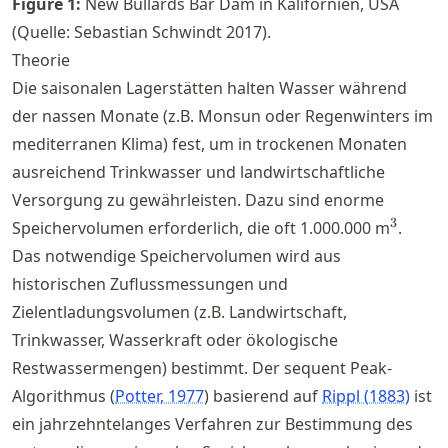
Figure
1
:
New Bullards Bar Dam in Kalifornien, USA
(Quelle: Sebastian Schwindt 2017).
Theorie
Die saisonalen Lagerstätten halten Wasser während
der nassen Monate (z.B. Monsun oder Regenwinters im
mediterranen Klima) fest, um in trockenen Monaten
ausreichend Trinkwasser und landwirtschaftliche
Versorgung zu gewährleisten. Dazu sind enorme
^3
3
Speichervolumen erforderlich, die oft 1.000.000 m
.
Das notwendige Speichervolumen wird aus
historischen Zuflussmessungen und
Zielentladungsvolumen (z.B. Landwirtschaft,
Trinkwasser, Wasserkraft oder ökologische
Restwassermengen) bestimmt. Der sequent Peak-
Algorithmus
Potter, 1977
basierend auf
Rippl (1883)
ist
ein jahrzehntelanges Verfahren zur Bestimmung des