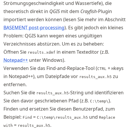
Strömungsgeschwindigkeit und Wassertiefe), die
theoretisch direkt in
QGIS
mit dem
Crayfish
-Plugin
importiert werden können (lesen Sie mehr im Abschnitt
BASEMENT post-processing
). Es gibt jedoch ein kleines
Problem: QGIS kann wegen eines ungültigen
Verzeichnisses abstürzen. Um es zu beheben:
Öffnen Sie
in einem Texteditor (z.B.
results.xdmf
Notepad++
unter Windows).
Verwenden Sie das Find-and-Replace-Tool (
+
keys
CTRL
H
in Notepad++), um Dateipfade vor
zu
results_aux.h5
entfernen.
Suchen Sie die
-String und identifizieren
results_aux.h5
Sie den davor geschriebenen Pfad (z.B.
).
C:\temp\
Finden und ersetzen Sie diesen Benutzerpfad, zum
Beispiel:
=
und
Find
C:\temp\results_aux.h5
Replace
=
.
with
results_aux.h5