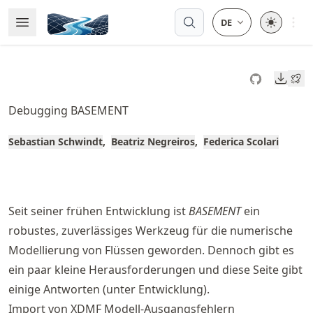
Skip
Open 
Open Menu
Made with MyST
to
article
frontmatter
Downl
Skip
to
Debugging BASEMENT
article
content
Sebastian Schwindt
Beatriz Negreiros
Federica Scolari
Seit seiner frühen Entwicklung ist
BASEMENT
ein
robustes, zuverlässiges Werkzeug für die numerische
Modellierung von Flüssen geworden. Dennoch gibt es
ein paar kleine Herausforderungen und diese Seite gibt
einige Antworten (unter Entwicklung).
Import von XDMF Modell-Ausgangsfehlern